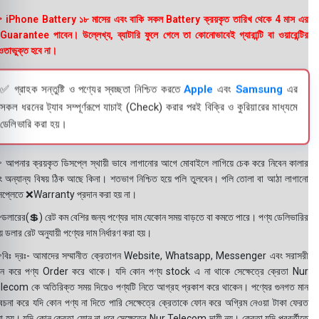
 iPhone Battery ১৮ মাসের এবং বাকি সকল Battery ক্রয়কৃত তারিখ থেকে 4 মাস এর
uarantee পাবেন। উল্লেখ্য, ব্যাটারি ফুলে গেলে তা কোনোভাবেই গ্যারান্টি বা ওয়ারেন্টির
তাভুক্ত হবে না।
✅ গ্রাহক সন্তুষ্টি ও পণ্যের স্বচ্ছতা নিশ্চিত করতে
Apple
এবং
Samsung
এর
সকল ধরনের ট্যাব সম্পূর্ণরূপে যাচাই (Check) করার পরই বিক্রি ও কুরিয়ারের মাধ্যমে
ডেলিভারি করা হয়।
 আপনার ক্রয়কৃত ডিসপ্লে স্থায়ী ভাবে লাগানোর আগে মোবাইলে লাগিয়ে চেক করে নিবেন কালার
ং অন্যান্য বিষয় ঠিক আছে কিনা। শতভাগ নিশ্চিত হয়ে পলি তুলবেন। পলি তোলা বা আঠা লাগানো
সপ্লেতে ❌Warranty প্রদান করা হয় না।
ডলারের(💲) রেট কম বেশির জন্য পণ্যের দাম যেকোন সময় বাড়তে বা কমতে পারে। পণ্য ডেলিভারির
 ডলার রেট অনুযায়ী পণ্যের দাম নির্ধারণ করা হয়।
বিঃ দ্রঃ- আমাদের সম্মানীত ক্রেতাগন Website, Whatsapp, Messenger এবং সরাসরী
ন করে পণ্য Order করে থাকে। যদি কোন পণ্য stock এ না থাকে সেক্ষেত্রে ক্রেতা Nur
lecom কে অতিরিক্ত সময় দিয়েও পণ্যটি নিতে আগ্রহ প্রকাশ করে থাকেন। পণ্যের গুনগত মান
বেচনা করে যদি কোন পণ্য না দিতে পারি সেক্ষেত্রে ক্রেতাকে ফোন করে অগ্রিম নেওয়া টাকা ফেরত
য়া হয়। যদি কোন ক্রেতা ফোন না ধরে সেক্ষেত্রে Nur Telecom দায়ী নয়। ক্রেতা যদি পরবর্তীতে