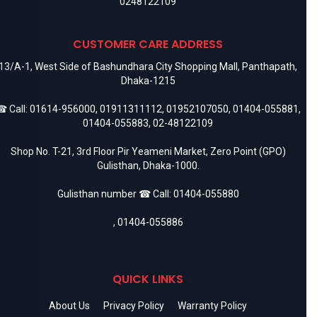
0248122109
CUSTOMER CARE ADDRESS
13/A-1, West Side of Bashundhara City Shopping Mall, Panthapath,
Dhaka-1215
 Call:
01614-956000
,
01911311112
,
01952107050
,
01404-055881
,
01404-055883
,
02-48122109
Shop No. T-21, 3rd Floor Pir Yeameni Market, Zero Point (GPO)
Gulisthan, Dhaka-1000.
Gulisthan number ☎ Call:
01404-055880
,
01404-055886
QUICK LINKS
About Us
Privacy Policy
Warranty Policy