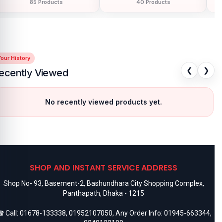
85 Products
40 Products
our History
❮
❯
ecently Viewed
No recently viewed products yet.
SHOP AND INSTANT SERVICE ADDRESS
Shop No- 93, Basement-2, Bashundhara City Shopping Complex,
Panthapath, Dhaka - 1215
 Call:
01678-133338
,
01952107050
, Any Order Info:
01945-663344
,