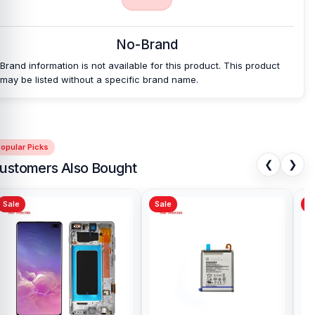
No-Brand
Brand information is not available for this product. This product
may be listed without a specific brand name.
opular Picks
❮
❯
ustomers Also Bought
Sale
Sale
Sa