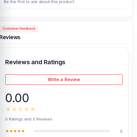
Be the first to ask about this product.
and original brand product and receive customer support from our
expert technicians at Nur Telecom. Our shop address is
Shop No.
93, Basement-2, Bashundhara City Shopping Complex
,
Panthapath, Dhaka – 1215.
Customer feedback
Reviews
[/vc_column][/vc_row]
Reviews and Ratings
Write a Review
0.00
0 Ratings and 0 Reviews
0