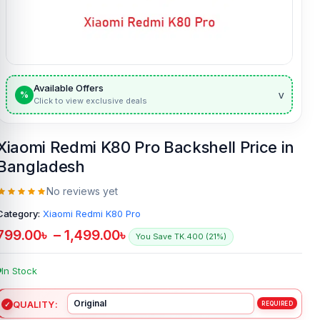
Available Offers
v
%
Click to view exclusive deals
Xiaomi Redmi K80 Pro Backshell Price in
Bangladesh
No reviews yet
Category:
Xiaomi Redmi K80 Pro
799.00
৳
–
1,499.00
৳
You Save TK.400 (21%)
In Stock
QUALITY