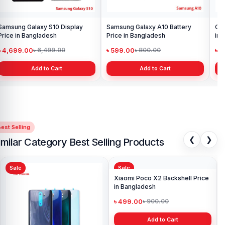
Samsung Galaxy S10 Display
Samsung Galaxy A10 Battery
Ori
Price in Bangladesh
Price in Bangladesh
in 
৳ 4,699.00
৳ 599.00
৳ 1
৳ 6,499.00
৳ 800.00
Add to Cart
Add to Cart
est Selling
❮
❯
imilar Category Best Selling Products
Sale
Sale
Sa
Xia
Pri
৳ 