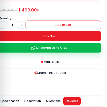
1,499.00
৳
1,899.00
৳
-
+
Add to cart
Buy Now
WhatsApp Us to Order
Add to List
Share This Product
Specification
Description
Questions
Reviews