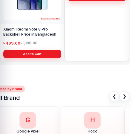
Xiaomi Redmi Note 8 Pro
Xiaomi Poco X2 Backshell Price
Backshell Price in Bangladesh
in Bangladesh
৳ 499.00
৳ 499.00
৳ 1,199.00
৳ 900.00
Add to Cart
Add to Cart
Shop by Brand
❮
❯
ll Brand
G
H
Google Pixel
Hoco