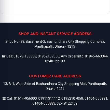
SHOP AND INSTANT SERVICE ADDRESS
Shop No- 93, Basement-2, Bashundhara City Shopping Complex,
Panthapath, Dhaka - 1215
☎ Call:
01678-133338
,
01952107050
, Any Order Info:
01945-663344
,
0248122109
CUSTOMER CARE ADDRESS
13/A-1, West Side of Bashundhara City Shopping Mall, Panthapath,
Dhaka-1215
☎ Call:
01614-956000
,
01911311112
,
01952107050
,
01404-055881
,
01404-055883
,
02-48122109