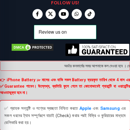
FOLLOW US!
অর্ডার কনফার্মের সময় আপনাকে কল দেওয়া হবে । ডেল
👉 iPhone Battery ১৮ মাসের এবং বাকি সকল Battery ক্রয়কৃত তারিখ থেকে 4 মাস এর
✅Guarantee পাবেন। উল্লেখ্য, ব্যাটারি ফুলে গেলে তা কোনোভাবেই গ্যারান্টি বা ওয়ারেন্টির
আওতাভুক্ত হবে না।
✅ গ্রাহক সন্তুষ্টি ও পণ্যের স্বচ্ছতা নিশ্চিত করতে
Apple
এবং
Samsung
এর
সকল ধরনের ট্যাব সম্পূর্ণরূপে যাচাই (Check) করার পরই বিক্রি ও কুরিয়ারের মাধ্যমে
ডেলিভারি করা হয়।