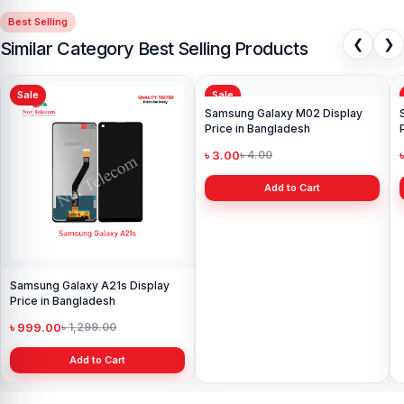
Best Selling
❮
❯
Similar Category Best Selling Products
Sale
Sale
Samsung Galaxy A21s Display
Samsung Galaxy M02 Display
Price in Bangladesh
Price in Bangladesh
৳ 999.00
৳ 3.00
৳ 1,299.00
৳ 4.00
Add to Cart
Add to Cart