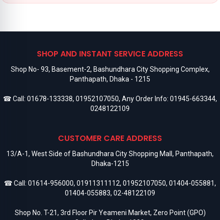
SHOP AND INSTANT SERVICE ADDRESS
Shop No- 93, Basement-2, Bashundhara City Shopping Complex,
Panthapath, Dhaka - 1215
☎ Call:
01678-133338
,
01952107050
, Any Order Info:
01945-663344
,
0248122109
CUSTOMER CARE ADDRESS
13/A-1, West Side of Bashundhara City Shopping Mall, Panthapath,
Dhaka-1215
☎ Call:
01614-956000
,
01911311112
,
01952107050
,
01404-055881
,
01404-055883
,
02-48122109
Shop No. T-21, 3rd Floor Pir Yeameni Market, Zero Point (GPO)