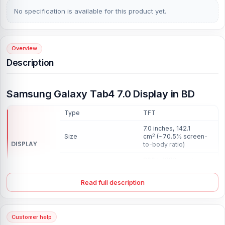
No specification is available for this product yet.
Overview
Description
Samsung Galaxy Tab4 7.0 Display in BD
Type
TFT
7.0 inches, 142.1
Size
cm
(~70.5% screen-
2
DISPLAY
to-body ratio)
800 x 1280 pixels,
Resolution
16:10 ratio (~216 ppi
density)
Read full description
Samsung Galaxy Tab4 7.0 display is
available in Nur Telecom
Customer help