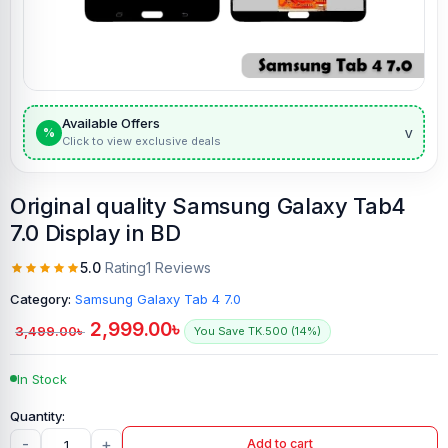
Available Offers
v
%
Click to view exclusive deals
Original quality Samsung Galaxy Tab4
7.0 Display in BD
5.0
Rating
1 Reviews
Category:
Samsung Galaxy Tab 4 7.0
2,999.00
৳
3,499.00
৳
You Save TK.500 (14%)
In Stock
-
+
Add to cart