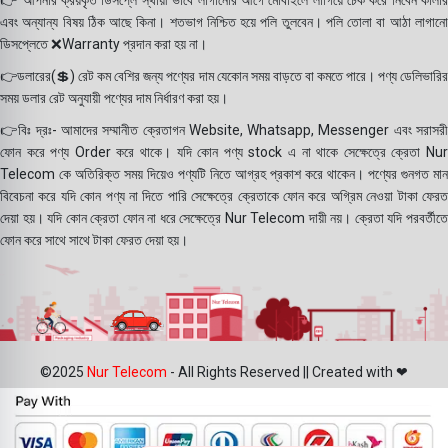
👉 আপনার ক্রয়কৃত ডিসপ্লে স্থায়ী ভাবে লাগানোর আগে মোবাইলে লাগিয়ে চেক করে নিবেন কালার
এবং অন্যান্য বিষয় ঠিক আছে কিনা। শতভাগ নিশ্চিত হয়ে পলি তুলবেন। পলি তোলা বা আঠা লাগানো
ডিসপ্লেতে ❌Warranty প্রদান করা হয় না।
👉ডলারের(💲) রেট কম বেশির জন্য পণ্যের দাম যেকোন সময় বাড়তে বা কমতে পারে। পণ্য ডেলিভারির
সময় ডলার রেট অনুযায়ী পণ্যের দাম নির্ধারণ করা হয়।
👉বিঃ দ্রঃ- আমাদের সম্মানীত ক্রেতাগন Website, Whatsapp, Messenger এবং সরাসরী
ফোন করে পণ্য Order করে থাকে। যদি কোন পণ্য stock এ না থাকে সেক্ষেত্রে ক্রেতা Nur
Telecom কে অতিরিক্ত সময় দিয়েও পণ্যটি নিতে আগ্রহ প্রকাশ করে থাকেন। পণ্যের গুনগত মান
বিবেচনা করে যদি কোন পণ্য না দিতে পারি সেক্ষেত্রে ক্রেতাকে ফোন করে অগ্রিম নেওয়া টাকা ফেরত
দেয়া হয়। যদি কোন ক্রেতা ফোন না ধরে সেক্ষেত্রে Nur Telecom দায়ী নয়। ক্রেতা যদি পরবর্তীতে
ফোন করে সাথে সাথে টাকা ফেরত দেয়া হয়।
©2025
Nur Telecom
- All Rights Reserved || Created with ❤