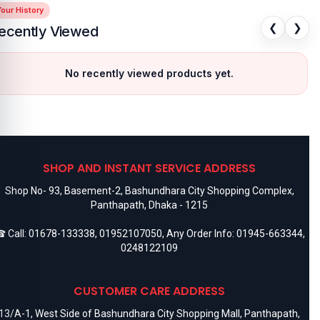
our History
❮
❯
ecently Viewed
No recently viewed products yet.
SHOP AND INSTANT SERVICE ADDRESS
Shop No- 93, Basement-2, Bashundhara City Shopping Complex,
Panthapath, Dhaka - 1215
 Call:
01678-133338
,
01952107050
, Any Order Info:
01945-663344
,
0248122109
CUSTOMER CARE ADDRESS
13/A-1, West Side of Bashundhara City Shopping Mall, Panthapath,