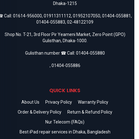
Dhaka-1215
 Call:
01614-956000
,
01911311112
,
01952107050
,
01404-055881
,
01404-055883
,
02-48122109
Shop No. T-21, 3rd Floor Pir Yeameni Market, Zero Point (GPO)
Gulisthan, Dhaka-1000.
Gulisthan number ☎ Call:
01404-055880
,
01404-055886
QUICK LINKS
About Us
Privacy Policy
Warranty Policy
Order & Delivery Policy
Return & Refund Policy
Nur Telecom (FAQs)
Best iPad repair services in Dhaka, Bangladesh