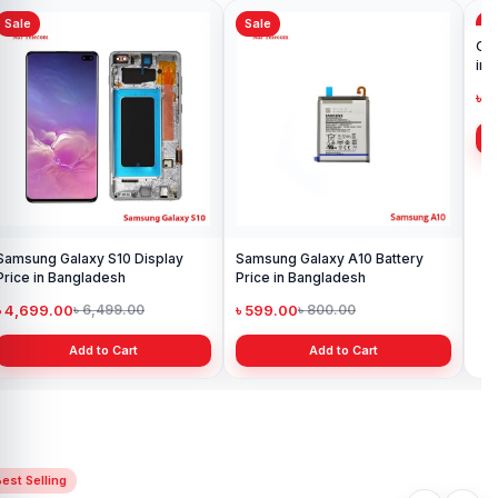
Sale
Sale
Sa
Samsung Galaxy S10 Display
Samsung Galaxy A10 Battery
Ori
Price in Bangladesh
Price in Bangladesh
in 
৳ 4,699.00
৳ 599.00
৳ 1
৳ 6,499.00
৳ 800.00
Add to Cart
Add to Cart
est Selling