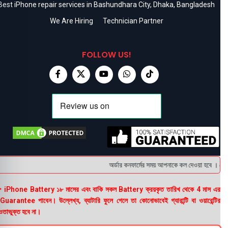
Best iPhone repair services in Bashundhara City, Dhaka, Bangladesh
We Are Hiring
Technician Partner
FOLLOW US!
অর্ডার কনফার্মের সময় আপনাকে কল দেওয়া হবে । ডেলিভ
 iPhone Battery ১৮ মাসের এবং বাকি সকল Battery ক্রয়কৃত তারিখ থেকে 4 মাস এর
uarantee পাবেন। উল্লেখ্য, ব্যাটারি ফুলে গেলে তা কোনোভাবেই গ্যারান্টি বা ওয়ারেন্টির
তাভুক্ত হবে না।