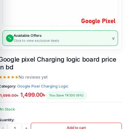
Available Offers
v
%
Click to view exclusive deals
Google pixel Charging logic board price
in bd
No reviews yet
Category:
Google Pixel Charging Logic
1,499.00
৳
1,599.00
৳
You Save TK.100 (6%)
In Stock
-
+
Add to cart