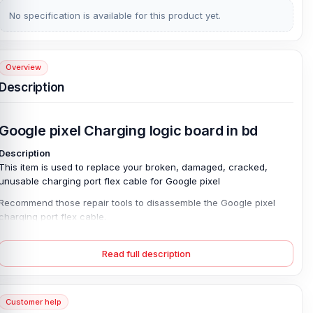
No specification is available for this product yet.
Overview
Description
Google pixel Charging logic board in bd
Description
This item is used to replace your broken, damaged, cracked,
unusable charging port flex cable for Google pixel
Recommend those repair tools to disassemble the Google pixel
charging port flex cable.
Read full description
Features
Each item is tested before shipping.
The charging port flex ribbon is broken, you may need this part to
Customer help
replace the old one.