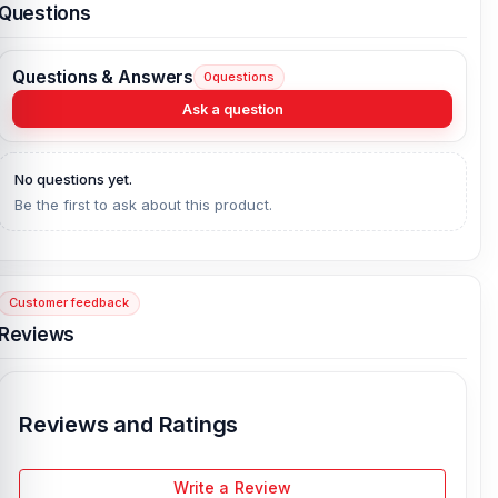
Questions
This replacement charging port flex is compatible, Please do not
confuse it with other versions.
After Sales Service
Questions & Answers
0
questions
Please feel free to contact us for any problem at any time:
Ask a question
service@nurtelecom.com.bd
No questions yet.
Be the first to ask about this product.
Customer feedback
Reviews
Reviews and Ratings
Write a Review