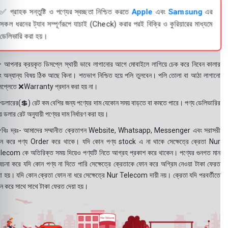
✅ গ্রাহক সন্তুষ্টি ও পণ্যের স্বচ্ছতা নিশ্চিত করতে
Apple
এবং
Samsung
এর
সকল ধরনের ট্যাব সম্পূর্ণরূপে যাচাই (Check) করার পরই বিক্রি ও কুরিয়ারের মাধ্যমে
ডেলিভারি করা হয়।
 আপনার ক্রয়কৃত ডিসপ্লে স্থায়ী ভাবে লাগানোর আগে মোবাইলে লাগিয়ে চেক করে নিবেন কালার
ং অন্যান্য বিষয় ঠিক আছে কিনা। শতভাগ নিশ্চিত হয়ে পলি তুলবেন। পলি তোলা বা আঠা লাগানো
সপ্লেতে ❌Warranty প্রদান করা হয় না।
ডলারের(💲) রেট কম বেশির জন্য পণ্যের দাম যেকোন সময় বাড়তে বা কমতে পারে। পণ্য ডেলিভারির
 ডলার রেট অনুযায়ী পণ্যের দাম নির্ধারণ করা হয়।
বিঃ দ্রঃ- আমাদের সম্মানীত ক্রেতাগন Website, Whatsapp, Messenger এবং সরাসরী
ন করে পণ্য Order করে থাকে। যদি কোন পণ্য stock এ না থাকে সেক্ষেত্রে ক্রেতা Nur
lecom কে অতিরিক্ত সময় দিয়েও পণ্যটি নিতে আগ্রহ প্রকাশ করে থাকেন। পণ্যের গুনগত মান
বেচনা করে যদি কোন পণ্য না দিতে পারি সেক্ষেত্রে ক্রেতাকে ফোন করে অগ্রিম নেওয়া টাকা ফেরত
য়া হয়। যদি কোন ক্রেতা ফোন না ধরে সেক্ষেত্রে Nur Telecom দায়ী নয়। ক্রেতা যদি পরবর্তীতে
ন করে সাথে সাথে টাকা ফেরত দেয়া হয়।