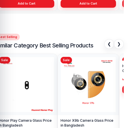
Add to Cart
Add to Cart
est Selling
❮
❯
imilar Category Best Selling Products
Sale
Sale
Sa
Honor Play Camera Glass Price
Honor X9b Camera Glass Price
Hua
in Bangladesh
in Bangladesh
Gla