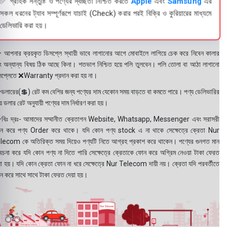
✅ গ্রাহক সন্তুষ্টি ও পণ্যের স্বচ্ছতা নিশ্চিত করতে
Apple
এবং
Samsung
এর
সকল ধরনের ট্যাব সম্পূর্ণরূপে যাচাই (Check) করার পরই বিক্রি ও কুরিয়ারের মাধ্যমে
ডেলিভারি করা হয়।
 আপনার ক্রয়কৃত ডিসপ্লে স্থায়ী ভাবে লাগানোর আগে মোবাইলে লাগিয়ে চেক করে নিবেন কালার
ং অন্যান্য বিষয় ঠিক আছে কিনা। শতভাগ নিশ্চিত হয়ে পলি তুলবেন। পলি তোলা বা আঠা লাগানো
সপ্লেতে ❌Warranty প্রদান করা হয় না।
ডলারের(💲) রেট কম বেশির জন্য পণ্যের দাম যেকোন সময় বাড়তে বা কমতে পারে। পণ্য ডেলিভারির
 ডলার রেট অনুযায়ী পণ্যের দাম নির্ধারণ করা হয়।
বিঃ দ্রঃ- আমাদের সম্মানীত ক্রেতাগন Website, Whatsapp, Messenger এবং সরাসরী
ন করে পণ্য Order করে থাকে। যদি কোন পণ্য stock এ না থাকে সেক্ষেত্রে ক্রেতা Nur
lecom কে অতিরিক্ত সময় দিয়েও পণ্যটি নিতে আগ্রহ প্রকাশ করে থাকেন। পণ্যের গুনগত মান
বেচনা করে যদি কোন পণ্য না দিতে পারি সেক্ষেত্রে ক্রেতাকে ফোন করে অগ্রিম নেওয়া টাকা ফেরত
য়া হয়। যদি কোন ক্রেতা ফোন না ধরে সেক্ষেত্রে Nur Telecom দায়ী নয়। ক্রেতা যদি পরবর্তীতে
ন করে সাথে সাথে টাকা ফেরত দেয়া হয়।