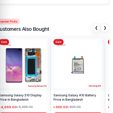
opular Picks
❮
❯
ustomers Also Bought
Sale
Sale
Sa
Samsung Galaxy S10 Display
Samsung Galaxy A10 Battery
Ori
Price in Bangladesh
Price in Bangladesh
in 
৳ 4,699.00
৳ 599.00
৳ 1
৳ 6,499.00
৳ 800.00