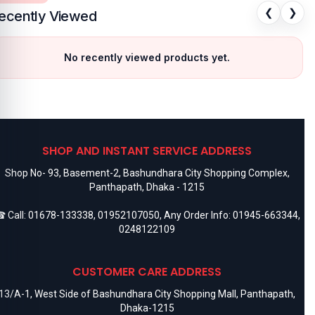
❮
❯
ecently Viewed
No recently viewed products yet.
SHOP AND INSTANT SERVICE ADDRESS
Shop No- 93, Basement-2, Bashundhara City Shopping Complex,
Panthapath, Dhaka - 1215
 Call:
01678-133338
,
01952107050
, Any Order Info:
01945-663344
,
0248122109
CUSTOMER CARE ADDRESS
13/A-1, West Side of Bashundhara City Shopping Mall, Panthapath,
Dhaka-1215