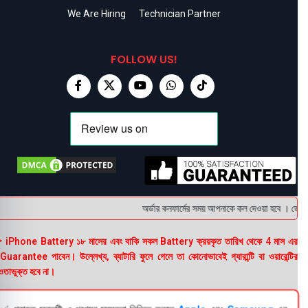
We Are Hiring
Technician Partner
FOLLOW US!
অর্ডার কনফার্মের সময় আপনাকে কল দেওয়া হবে । ডেলিভার
 iPhone Battery ১৮ মাসের এবং বাকি সকল Battery ক্রয়কৃত তারিখ থেকে 4 মাস এর
uarantee পাবেন। উল্লেখ্য, ব্যাটারি ফুলে গেলে তা কোনোভাবেই গ্যারান্টি বা ওয়ারেন্টির
তাভুক্ত হবে না।