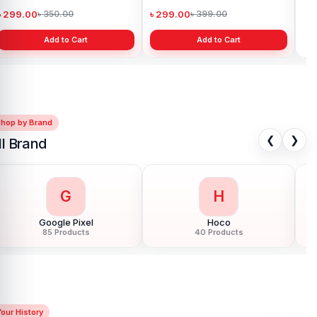
৳ 299.00
৳ 299.00
৳ 
৳ 350.00
৳ 399.00
Add to Cart
Add to Cart
Shop by Brand
❮
❯
ll Brand
G
H
Google Pixel
Hoco
85 Products
40 Products
our History