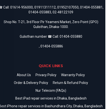
 Call:
01614-956000
,
01911311112
,
01952107050
,
01404-055881
,
01404-055883
,
02-48122109
Shop No. T-21, 3rd Floor Pir Yeameni Market, Zero Point (GPO)
Gulisthan, Dhaka-1000.
Gulisthan number ☎ Call:
01404-055880
,
01404-055886
QUICK LINKS
About Us
Privacy Policy
Warranty Policy
Order & Delivery Policy
Return & Refund Policy
Nur Telecom (FAQs)
Best iPad repair services in Dhaka, Bangladesh
Best iPhone repair services in Bashundhara City, Dhaka, Bangladesh