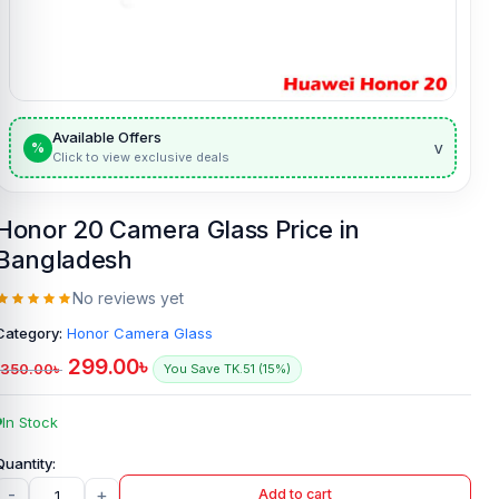
Available Offers
v
%
Click to view exclusive deals
Honor 20 Camera Glass Price in
Bangladesh
No reviews yet
Category:
Honor Camera Glass
299.00
৳
350.00
৳
You Save TK.51 (15%)
In Stock
-
+
Add to cart