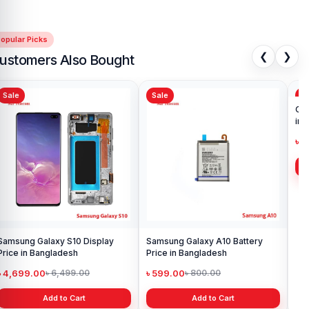
opular Picks
❮
❯
ustomers Also Bought
Sale
Sale
Sa
Samsung Galaxy S10 Display
Samsung Galaxy A10 Battery
Ori
Price in Bangladesh
Price in Bangladesh
in 
৳ 4,699.00
৳ 599.00
৳ 1
৳ 6,499.00
৳ 800.00
Add to Cart
Add to Cart