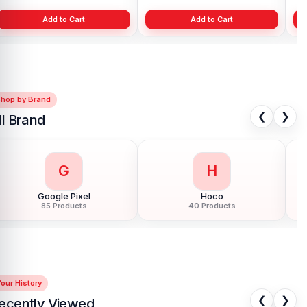
Add to Cart
Shop by Brand
❮
❯
ll Brand
G
H
Google Pixel
Hoco
85 Products
40 Products
our History
❮
❯
ecently Viewed