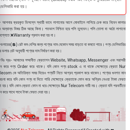
ডেলিভারি করা হয়।
 আপনার ক্রয়কৃত ডিসপ্লে স্থায়ী ভাবে লাগানোর আগে মোবাইলে লাগিয়ে চেক করে নিবেন কালার
ং অন্যান্য বিষয় ঠিক আছে কিনা। শতভাগ নিশ্চিত হয়ে পলি তুলবেন। পলি তোলা বা আঠা লাগানো
সপ্লেতে ❌Warranty প্রদান করা হয় না।
ডলারের(💲) রেট কম বেশির জন্য পণ্যের দাম যেকোন সময় বাড়তে বা কমতে পারে। পণ্য ডেলিভারির
 ডলার রেট অনুযায়ী পণ্যের দাম নির্ধারণ করা হয়।
বিঃ দ্রঃ- আমাদের সম্মানীত ক্রেতাগন Website, Whatsapp, Messenger এবং সরাসরী
ন করে পণ্য Order করে থাকে। যদি কোন পণ্য stock এ না থাকে সেক্ষেত্রে ক্রেতা Nur
lecom কে অতিরিক্ত সময় দিয়েও পণ্যটি নিতে আগ্রহ প্রকাশ করে থাকেন। পণ্যের গুনগত মান
বেচনা করে যদি কোন পণ্য না দিতে পারি সেক্ষেত্রে ক্রেতাকে ফোন করে অগ্রিম নেওয়া টাকা ফেরত
য়া হয়। যদি কোন ক্রেতা ফোন না ধরে সেক্ষেত্রে Nur Telecom দায়ী নয়। ক্রেতা যদি পরবর্তীতে
ন করে সাথে সাথে টাকা ফেরত দেয়া হয়।