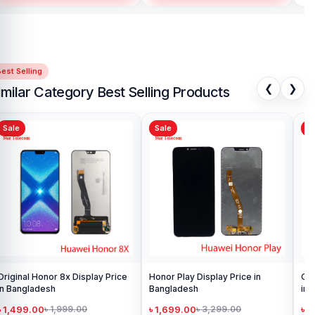
est Selling
❮
❯
imilar Category Best Selling Products
Sale
Sale
S
Honor 9 Display Price in
Ho
Bangladesh
Ba
৳ 2,299.00
৳ 
৳ 2,799.00
Add to Cart
Original Honor X7 Display Price
in Bangladesh
৳ 2,499.00
৳ 3,000.00