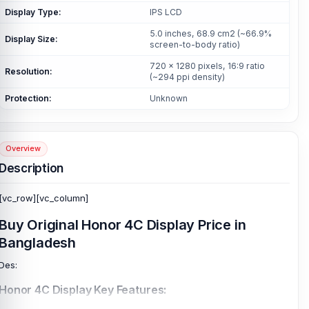
Display Type:
IPS LCD
5.0 inches, 68.9 cm2 (~66.9%
Display Size:
screen-to-body ratio)
720 x 1280 pixels, 16:9 ratio
Resolution:
(~294 ppi density)
Protection:
Unknown
Overview
Description
[vc_row][vc_column]
Buy Original
Honor 4C Display Price
in
Bangladesh
Des:
Honor 4C Display Key Features: