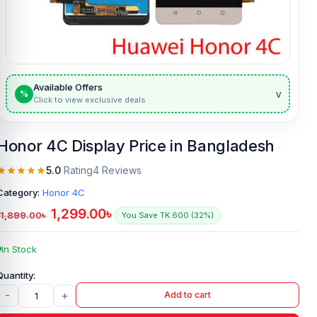
Available Offers
v
%
Click to view exclusive deals
Honor 4C Display Price in Bangladesh
5.0
Rating
4 Reviews
Category:
Honor 4C
1,299.00
৳
1,899.00
৳
You Save TK.600 (32%)
In Stock
-
+
Add to cart