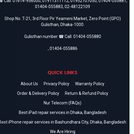
 Call:
01614-956000
,
01911311112
,
01952107050
,
01404-055881
,
01404-055883
,
02-48122109
Shop No. T-21, 3rd Floor Pir Yeameni Market, Zero Point (GPO)
Gulisthan, Dhaka-1000.
Gulisthan number ☎ Call:
01404-055880
,
01404-055886
QUICK LINKS
About Us
Privacy Policy
Warranty Policy
Order & Delivery Policy
Return & Refund Policy
Nur Telecom (FAQs)
Best iPad repair services in Dhaka, Bangladesh
Best iPhone repair services in Bashundhara City, Dhaka, Bangladesh
We Are Hiring