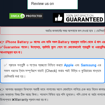
অর্ডার কনফার্মের সময় আপনাকে কল দেওয়া হবে । ডেলিভারি 
👉 iPhone Battery ১৮ মাসের এবং বাকি সকল Battery ক্রয়কৃত তারিখ থেকে 4 মাস এর
✅Guarantee পাবেন। উল্লেখ্য, ব্যাটারি ফুলে গেলে তা কোনোভাবেই গ্যারান্টি বা ওয়ারেন্টির
আওতাভুক্ত হবে না।
✅ গ্রাহক সন্তুষ্টি ও পণ্যের স্বচ্ছতা নিশ্চিত করতে
Apple
এবং
Samsung
এর
সকল ধরনের ট্যাব সম্পূর্ণরূপে যাচাই (Check) করার পরই বিক্রি ও কুরিয়ারের মাধ্যমে
ডেলিভারি করা হয়।
👉 আপনার ক্রয়কৃত ডিসপ্লে স্থায়ী ভাবে লাগানোর আগে মোবাইলে লাগিয়ে চেক করে নিবেন কালার
এবং অন্যান্য বিষয় ঠিক আছে কিনা। শতভাগ নিশ্চিত হয়ে পলি তুলবেন। পলি তোলা বা আঠা লাগানো
ডিসপ্লেতে ❌Warranty প্রদান করা হয় না।