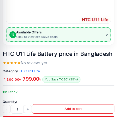
Available Offers
v
%
Click to view exclusive deals
HTC U11 Life Battery price in Bangladesh
No reviews yet
Category:
HTC U11 Life
799.00
৳
1,300.00
৳
You Save TK.501 (39%)
In Stock
-
+
Add to cart