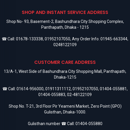
SHOP AND INSTANT SERVICE ADDRESS
Shop No- 93, Basement-2, Bashundhara City Shopping Complex,
Panthapath, Dhaka - 1215
☎ Call:
01678-133338
,
01952107050
, Any Order Info:
01945-663344
,
0248122109
CUSTOMER CARE ADDRESS
13/A-1, West Side of Bashundhara City Shopping Mall, Panthapath,
Dhaka-1215
☎ Call:
01614-956000
,
01911311112
,
01952107050
,
01404-055881
,
01404-055883
,
02-48122109
Shop No. T-21, 3rd Floor Pir Yeameni Market, Zero Point (GPO)
Gulisthan, Dhaka-1000.
Gulisthan number ☎ Call:
01404-055880