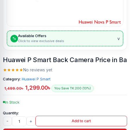
Available Offers
v
%
Click to view exclusive deals
Huawei P Smart Back Camera Price in Ba
No reviews yet
Category:
Huawei P Smart
1,299.00
৳
1,499.00
৳
You Save TK.200 (13%)
In Stock
-
+
Add to cart