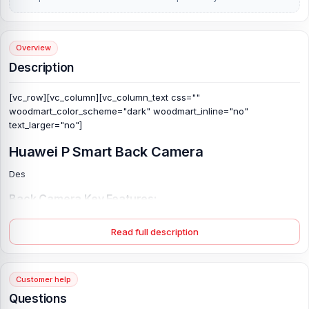
Overview
Description
[vc_row][vc_column][vc_column_text css=""
woodmart_color_scheme="dark" woodmart_inline="no"
text_larger="no"]
Huawei P Smart Back Camera
Des
Back Camera Key Features:
Camera Features:
Read full description
What is the Huawei P Smart Back Camera price
in Bangladesh?
Customer help
The latest Huawei P Smart Back Camera
Price in Bangladesh
starts from TK. Our website,
nurtelecom.com.bd
, offers the
Questions