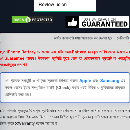
অর্ডার কনফার্মের সময় আপনাকে কল দেওয়া হবে । ডেলিভারি চা
👉 iPhone Battery ১৮ মাসের এবং বাকি সকল Battery ক্রয়কৃত তারিখ থেকে 4 মাস এর
✅Guarantee পাবেন। উল্লেখ্য, ব্যাটারি ফুলে গেলে তা কোনোভাবেই গ্যারান্টি বা ওয়ারেন্টির
আওতাভুক্ত হবে না।
✅ গ্রাহক সন্তুষ্টি ও পণ্যের স্বচ্ছতা নিশ্চিত করতে
Apple
এবং
Samsung
এর
সকল ধরনের ট্যাব সম্পূর্ণরূপে যাচাই (Check) করার পরই বিক্রি ও কুরিয়ারের মাধ্যমে
ডেলিভারি করা হয়।
👉 আপনার ক্রয়কৃত ডিসপ্লে স্থায়ী ভাবে লাগানোর আগে মোবাইলে লাগিয়ে চেক করে নিবেন কালার
এবং অন্যান্য বিষয় ঠিক আছে কিনা। শতভাগ নিশ্চিত হয়ে পলি তুলবেন। পলি তোলা বা আঠা লাগানো
ডিসপ্লেতে ❌Warranty প্রদান করা হয় না।