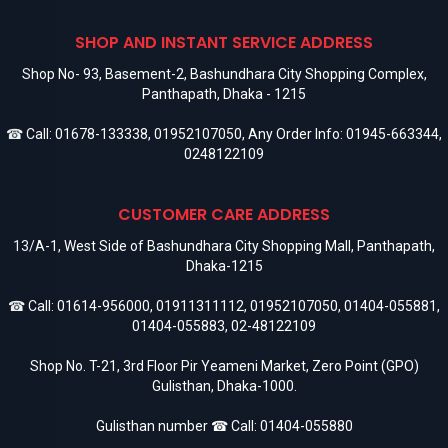
SHOP AND INSTANT SERVICE ADDRESS
Shop No- 93, Basement-2, Bashundhara City Shopping Complex,
Panthapath, Dhaka - 1215
☎ Call:
01678-133338
,
01952107050
, Any Order Info:
01945-663344
,
0248122109
CUSTOMER CARE ADDRESS
13/A-1, West Side of Bashundhara City Shopping Mall, Panthapath,
Dhaka-1215
☎ Call:
01614-956000
,
01911311112
,
01952107050
,
01404-055881
,
01404-055883
,
02-48122109
Shop No. T-21, 3rd Floor Pir Yeameni Market, Zero Point (GPO)
Gulisthan, Dhaka-1000.
Gulisthan number ☎ Call:
01404-055880