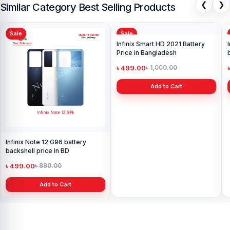
❮
❯
Similar Category Best Selling Products
Sale
Sale
Infinix Note 12 G96 battery
Infinix Smart HD 2021 Battery
backshell price in BD
Price in Bangladesh
৳ 499.00
৳ 499.00
৳ 890.00
৳ 1,000.00
Add to Cart
Add to Cart