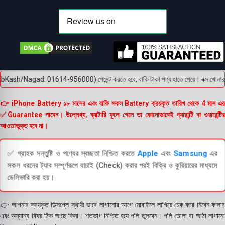
(bKash/Nagad: 01614-956000) পেমেন্ট করতে হবে, বাকি টাকা পণ্য হাতে পেয়ে। বক্স খোলার আগে 
👉 iPhone Battery ১৮ মাসের এবং বাকি সকল Battery ক্রয়কৃত তারিখ থেকে 4 মাস এর
✅Guarantee পাবেন। উল্লেখ্য, ব্যাটারি ফুলে গেলে তা কোনোভাবেই গ্যারান্টি বা ওয়ারেন্টির
আওতাভুক্ত হবে না।
✅ গ্রাহক সন্তুষ্টি ও পণ্যের স্বচ্ছতা নিশ্চিত করতে
Apple
এবং
Samsung
এর
সকল ধরনের ট্যাব সম্পূর্ণরূপে যাচাই (Check) করার পরই বিক্রি ও কুরিয়ারের মাধ্যমে
ডেলিভারি করা হয়।
👉 আপনার ক্রয়কৃত ডিসপ্লে স্থায়ী ভাবে লাগানোর আগে মোবাইলে লাগিয়ে চেক করে নিবেন কালার
এবং অন্যান্য বিষয় ঠিক আছে কিনা। শতভাগ নিশ্চিত হয়ে পলি তুলবেন। পলি তোলা বা আঠা লাগানো