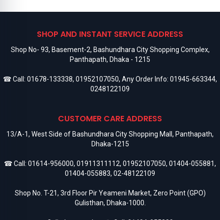
SHOP AND INSTANT SERVICE ADDRESS
Shop No- 93, Basement-2, Bashundhara City Shopping Complex,
Panthapath, Dhaka - 1215
☎ Call:
01678-133338
,
01952107050
, Any Order Info:
01945-663344
,
0248122109
CUSTOMER CARE ADDRESS
13/A-1, West Side of Bashundhara City Shopping Mall, Panthapath,
Dhaka-1215
☎ Call:
01614-956000
,
01911311112
,
01952107050
,
01404-055881
,
01404-055883
,
02-48122109
Shop No. T-21, 3rd Floor Pir Yeameni Market, Zero Point (GPO)
Gulisthan, Dhaka-1000.