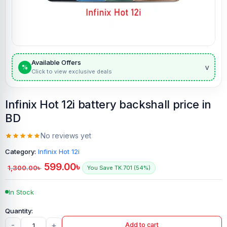
Available Offers
v
%
Click to view exclusive deals
Infinix Hot 12i battery backshall price in
BD
No reviews yet
Category:
Infinix Hot 12i
599.00
৳
1,300.00
৳
You Save TK.701 (54%)
In Stock
-
+
Add to cart