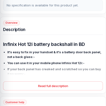
No specification is available for this product yet.
Overview
Description
Infinix Hot 12i battery backshall in BD
It's easy to fix in your handset & it's a battery door back panel,
not a back glass:-
You can use it in your mobile phone Infinix Hot 12i:-
If your back panel has creaked and scratched so you can buy
it no worry:-
If you have placed your order for Infinix Hot 12i after you
received you want replace this product we can replace easily
Read full description
if any manufacturing defect in our product.:-
Before place your order please check once again that you are
ordering the right product because it's not god for you and us.
Customer help