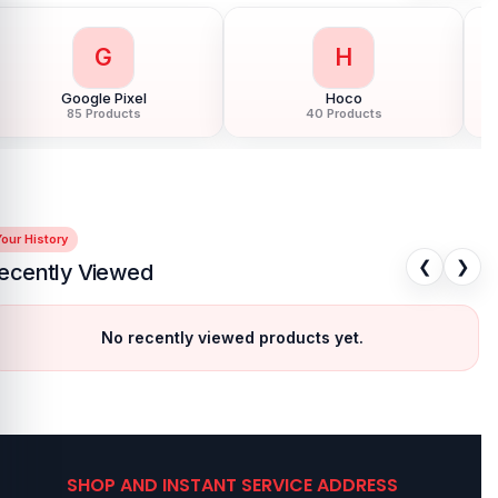
G
H
Google Pixel
Hoco
85 Products
40 Products
our History
❮
❯
ecently Viewed
No recently viewed products yet.
SHOP AND INSTANT SERVICE ADDRESS