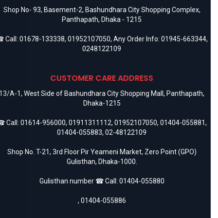
Shop No- 93, Basement-2, Bashundhara City Shopping Complex,
Panthapath, Dhaka - 1215
 Call:
01678-133338
,
01952107050
, Any Order Info:
01945-663344
,
0248122109
CUSTOMER CARE ADDRESS
13/A-1, West Side of Bashundhara City Shopping Mall, Panthapath,
Dhaka-1215
 Call:
01614-956000
,
01911311112
,
01952107050
,
01404-055881
,
01404-055883
,
02-48122109
Shop No. T-21, 3rd Floor Pir Yeameni Market, Zero Point (GPO)
Gulisthan, Dhaka-1000.
Gulisthan number ☎ Call:
01404-055880
,
01404-055886