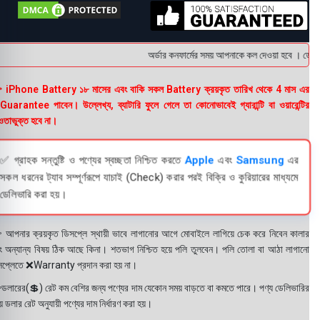
অর্ডার কনফার্মের সময় আপনাকে কল দেওয়া হবে । ডেলিভার
 iPhone Battery ১৮ মাসের এবং বাকি সকল Battery ক্রয়কৃত তারিখ থেকে 4 মাস এর
uarantee পাবেন। উল্লেখ্য, ব্যাটারি ফুলে গেলে তা কোনোভাবেই গ্যারান্টি বা ওয়ারেন্টির
তাভুক্ত হবে না।
✅ গ্রাহক সন্তুষ্টি ও পণ্যের স্বচ্ছতা নিশ্চিত করতে
Apple
এবং
Samsung
এর
সকল ধরনের ট্যাব সম্পূর্ণরূপে যাচাই (Check) করার পরই বিক্রি ও কুরিয়ারের মাধ্যমে
ডেলিভারি করা হয়।
 আপনার ক্রয়কৃত ডিসপ্লে স্থায়ী ভাবে লাগানোর আগে মোবাইলে লাগিয়ে চেক করে নিবেন কালার
ং অন্যান্য বিষয় ঠিক আছে কিনা। শতভাগ নিশ্চিত হয়ে পলি তুলবেন। পলি তোলা বা আঠা লাগানো
সপ্লেতে ❌Warranty প্রদান করা হয় না।
ডলারের(💲) রেট কম বেশির জন্য পণ্যের দাম যেকোন সময় বাড়তে বা কমতে পারে। পণ্য ডেলিভারির
 ডলার রেট অনুযায়ী পণ্যের দাম নির্ধারণ করা হয়।