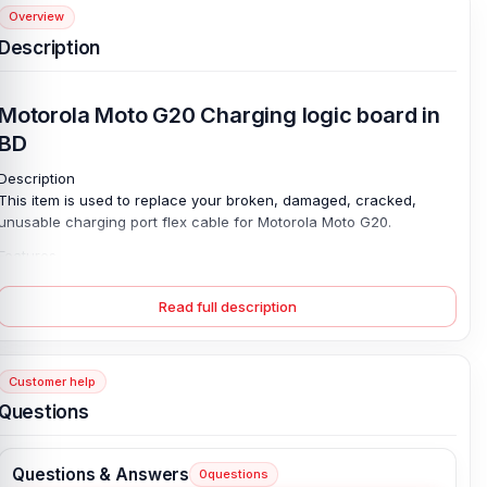
Overview
Description
Motorola Moto G20 Charging logic board in
BD
Description
This item is used to replace your broken, damaged, cracked,
unusable charging port flex cable for Motorola Moto G20.
Features
Each item is tested before shipping.
Read full description
The charging port flex ribbon is broken, you may need this part to
replace the old one.
This replacement charging port flex is compatible, Please do not
confuse it with other versions.
Customer help
After Sales Service
Questions
Please feel free to contact us for any problem at any time:
service@nurtelecom.com.bd
Questions & Answers
0
questions