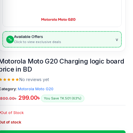
Available Offers
v
%
Click to view exclusive deals
Motorola Moto G20 Charging logic board
price in BD
No reviews yet
Category:
Motorola Moto G20
299.00
৳
800.00
৳
You Save TK.501 (63%)
Out of Stock
Out of stock