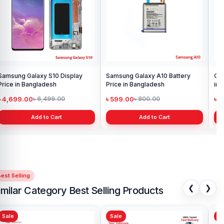
Samsung Galaxy S10 Display
Samsung Galaxy A10 Battery
Ori
Price in Bangladesh
Price in Bangladesh
in 
৳ 4,699.00
৳ 599.00
৳ 1
৳ 6,499.00
৳ 800.00
Add to Cart
Add to Cart
est Selling
❮
❯
imilar Category Best Selling Products
Sale
Sale
Sa