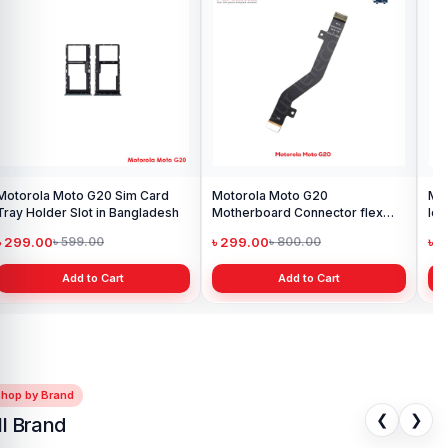
Motorola Moto G20 Sim Card
Motorola Moto G20
Mo
Tray Holder Slot in Bangladesh
Motherboard Connector flex
lou
cable in BD
Ba
৳ 299.00
৳ 299.00
৳ 
৳ 599.00
৳ 800.00
Add to Cart
Add to Cart
Shop by Brand
❮
❯
ll Brand