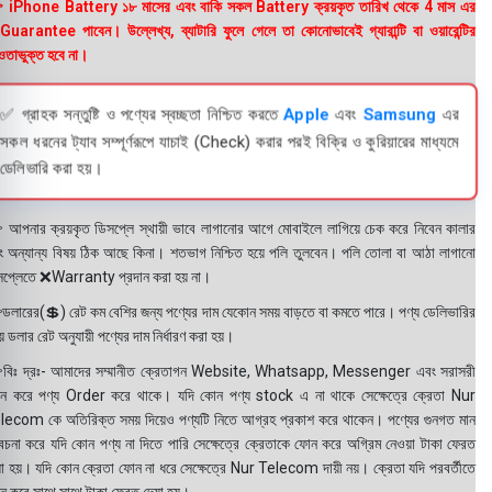
 iPhone Battery ১৮ মাসের এবং বাকি সকল Battery ক্রয়কৃত তারিখ থেকে 4 মাস এর
uarantee পাবেন। উল্লেখ্য, ব্যাটারি ফুলে গেলে তা কোনোভাবেই গ্যারান্টি বা ওয়ারেন্টির
তাভুক্ত হবে না।
✅ গ্রাহক সন্তুষ্টি ও পণ্যের স্বচ্ছতা নিশ্চিত করতে
Apple
এবং
Samsung
এর
সকল ধরনের ট্যাব সম্পূর্ণরূপে যাচাই (Check) করার পরই বিক্রি ও কুরিয়ারের মাধ্যমে
ডেলিভারি করা হয়।
 আপনার ক্রয়কৃত ডিসপ্লে স্থায়ী ভাবে লাগানোর আগে মোবাইলে লাগিয়ে চেক করে নিবেন কালার
ং অন্যান্য বিষয় ঠিক আছে কিনা। শতভাগ নিশ্চিত হয়ে পলি তুলবেন। পলি তোলা বা আঠা লাগানো
সপ্লেতে ❌Warranty প্রদান করা হয় না।
ডলারের(💲) রেট কম বেশির জন্য পণ্যের দাম যেকোন সময় বাড়তে বা কমতে পারে। পণ্য ডেলিভারির
 ডলার রেট অনুযায়ী পণ্যের দাম নির্ধারণ করা হয়।
বিঃ দ্রঃ- আমাদের সম্মানীত ক্রেতাগন Website, Whatsapp, Messenger এবং সরাসরী
ন করে পণ্য Order করে থাকে। যদি কোন পণ্য stock এ না থাকে সেক্ষেত্রে ক্রেতা Nur
lecom কে অতিরিক্ত সময় দিয়েও পণ্যটি নিতে আগ্রহ প্রকাশ করে থাকেন। পণ্যের গুনগত মান
বেচনা করে যদি কোন পণ্য না দিতে পারি সেক্ষেত্রে ক্রেতাকে ফোন করে অগ্রিম নেওয়া টাকা ফেরত
য়া হয়। যদি কোন ক্রেতা ফোন না ধরে সেক্ষেত্রে Nur Telecom দায়ী নয়। ক্রেতা যদি পরবর্তীতে