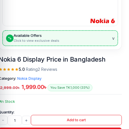
Available Offers
v
%
Click to view exclusive deals
Nokia 6 Display Price in Bangladesh
5.0
Rating
2 Reviews
Category:
Nokia Display
1,999.00
৳
2,999.00
৳
You Save TK.1,000 (33%)
In Stock
-
+
Add to cart