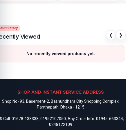
our History
❮
❯
ecently Viewed
No recently viewed products yet.
SHOP AND INSTANT SERVICE ADDRESS
Shop No- 93, Basement-2, Bashundhara City Shopping Complex,
Panthapath, Dhaka - 1215
 Call:
01678-133338
,
01952107050
, Any Order Info:
01945-663344
,
0248122109