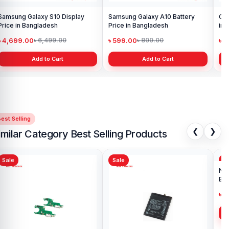
Samsung Galaxy S10 Display
Samsung Galaxy A10 Battery
Ori
Price in Bangladesh
Price in Bangladesh
in 
৳ 4,699.00
৳ 599.00
৳ 1
৳ 6,499.00
৳ 800.00
Add to Cart
Add to Cart
est Selling
❮
❯
imilar Category Best Selling Products
Sale
Sale
Sa