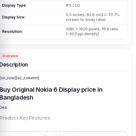
Display Type:
IPS LCD
5.5 inches, 82.6 cm2 (~70.7%
Display Size:
screen-to-body ratio)
1080 x 1920 pixels, 16:9 ratio
Resolution:
(~403 ppi density)
Overview
Description
[vc_row][vc_column]
Buy Original Nokia 6 Display price in
Bangladesh
Des:
Product Key Features:
Display Type:
IPS LCD
Display Size:
5.5 inches, 82.6 cm2 (~70.7% screen-to-body