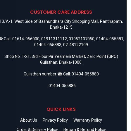
CUSTOMER CARE ADDRESS
13/A-1, West Side of Bashundhara City Shopping Mall, Panthapath,
Dhaka-1215
 Call:
01614-956000
,
01911311112
,
01952107050
,
01404-055881
,
01404-055883
,
02-48122109
Shop No. T-21, 3rd Floor Pir Yeameni Market, Zero Point (GPO)
Gulisthan, Dhaka-1000.
Gulisthan number ☎ Call:
01404-055880
,
01404-055886
QUICK LINKS
About Us
Privacy Policy
Warranty Policy
Order & Delivery Policy
Return & Refund Policy