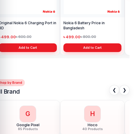
Original Nokia 6 Charging Port in
Nokia 6 Battery Price in
Nok
BD
Bangladesh
Ba
৳ 499.00
৳ 499.00
৳ 
৳ 600.00
৳ 800.00
Add to Cart
Add to Cart
Shop by Brand
❮
❯
ll Brand
G
H
Google Pixel
Hoco
85 Products
40 Products