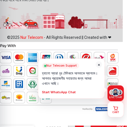
ন করে সাথে সাথে টাকা ফেরত দেয়া হয়।
©2025
Nur Telecom
- All Rights Reserved || Created with ❤
×
Nur Telecom Support
হ্যালো স্যার! নূর টেলিকমে আপনাকে স্বাগতম।
আপনার প্রয়োজনীয় সহায়তার জন্য আমরা
এখানে আছি।
Start WhatsApp Chat
LIVE CHAT
CART
Nokia 6
Display
ADD 