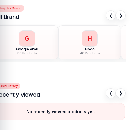
Shop by Brand
❮
❯
ll Brand
G
H
Google Pixel
Hoco
85 Products
40 Products
our History
❮
❯
ecently Viewed
No recently viewed products yet.