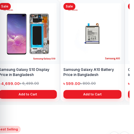
Sale
Sale
Sa
Samsung Galaxy S10 Display
Samsung Galaxy A10 Battery
Ori
Price in Bangladesh
Price in Bangladesh
in 
৳ 4,699.00
৳ 599.00
৳ 1
৳ 6,499.00
৳ 800.00
Add to Cart
Add to Cart
est Selling