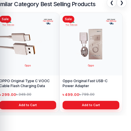
❮
❯
imilar Category Best Selling Products
Sale
Sale
OPPO Original Type C VOOC
Oppo Original Fast USB-C
Cable Flash Charging Data
Power Adapter
৳ 299.00
৳ 499.00
৳ 349.00
৳ 799.00
Add to Cart
Add to Cart