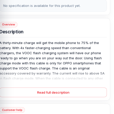
No specification is available for this product yet.
Overview
Description
A thirty-minute charge will get the mobile phone to 75% of the
battery. With 4x faster-charging speed than conventional
chargers, the VOOC flash charging system will have our phone
ready to go when you are on your way out the door. Using flash
charge mode with this cable is only for OPPO smartphones that
support the VOOC flash charge. The cable is an original
accessory covered by warranty. The current will rise to above 5A
in flash charge mode. When the cable is connected to any other
Android devices, it will be in normal mode and the output current
will be 2A. Compatible for OPPO Voltage Tester built into Adapter
Read full description
VOOC Identification built into Adapter VOOC Identification built into
Phone
Customer help