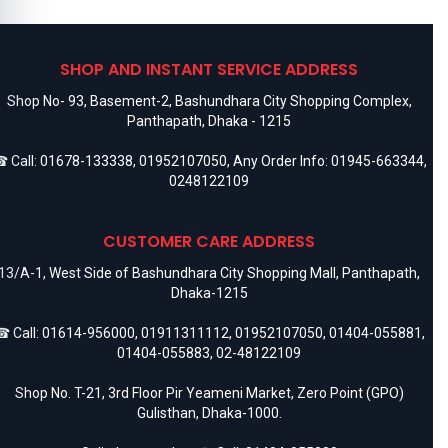
SHOP AND INSTANT SERVICE ADDRESS
Shop No- 93, Basement-2, Bashundhara City Shopping Complex,
Panthapath, Dhaka - 1215
 Call:
01678-133338
,
01952107050
, Any Order Info:
01945-663344
,
0248122109
CUSTOMER CARE ADDRESS
13/A-1, West Side of Bashundhara City Shopping Mall, Panthapath,
Dhaka-1215
 Call:
01614-956000
,
01911311112
,
01952107050
,
01404-055881
,
01404-055883
,
02-48122109
Shop No. T-21, 3rd Floor Pir Yeameni Market, Zero Point (GPO)
Gulisthan, Dhaka-1000.