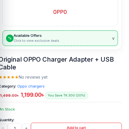
Available Offers
v
%
Click to view exclusive deals
Original OPPO Charger Adapter + USB
Cable
No reviews yet
Category:
Oppo chargers
1,199.00
৳
1,499.00
৳
You Save TK.300 (20%)
In Stock
-
+
Add to cart