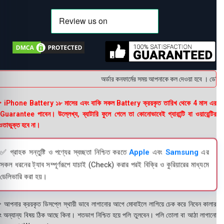
অর্ডার কনফার্মের সময় আপনাকে কল দেওয়া হবে । ডেলিভার
 iPhone Battery ১৮ মাসের এবং বাকি সকল Battery ক্রয়কৃত তারিখ থেকে 4 মাস এর
uarantee পাবেন। উল্লেখ্য, ব্যাটারি ফুলে গেলে তা কোনোভাবেই গ্যারান্টি বা ওয়ারেন্টির
তাভুক্ত হবে না।
✅ গ্রাহক সন্তুষ্টি ও পণ্যের স্বচ্ছতা নিশ্চিত করতে
Apple
এবং
Samsung
এর
সকল ধরনের ট্যাব সম্পূর্ণরূপে যাচাই (Check) করার পরই বিক্রি ও কুরিয়ারের মাধ্যমে
ডেলিভারি করা হয়।
 আপনার ক্রয়কৃত ডিসপ্লে স্থায়ী ভাবে লাগানোর আগে মোবাইলে লাগিয়ে চেক করে নিবেন কালার
ং অন্যান্য বিষয় ঠিক আছে কিনা। শতভাগ নিশ্চিত হয়ে পলি তুলবেন। পলি তোলা বা আঠা লাগানো