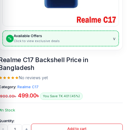
Available Offers
v
%
Click to view exclusive deals
Realme C17 Backshell Price in
Bangladesh
No reviews yet
Category:
Realme C17
499.00
৳
900.00
৳
You Save TK.401 (45%)
In Stock
-
+
Add to cart