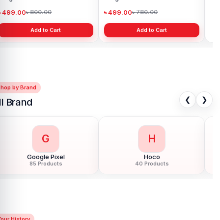
৳ 499.00
৳ 499.00
৳ 
৳ 800.00
৳ 780.00
Add to Cart
Add to Cart
Shop by Brand
❮
❯
ll Brand
G
H
Google Pixel
Hoco
85 Products
40 Products
our History