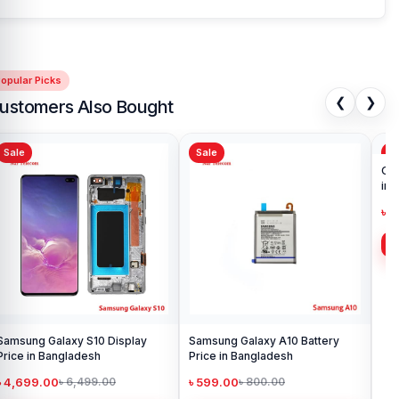
opular Picks
❮
❯
ustomers Also Bought
Sale
Sale
Sa
Samsung Galaxy S10 Display
Samsung Galaxy A10 Battery
Ori
Price in Bangladesh
Price in Bangladesh
in 
৳ 4,699.00
৳ 599.00
৳ 1
৳ 6,499.00
৳ 800.00