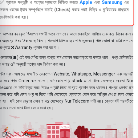
✅ গ্রাহক সন্তুষ্টি ও পণ্যের স্বচ্ছতা নিশ্চিত করতে
Apple
এবং
Samsung
এর
সকল ধরনের ট্যাব সম্পূর্ণরূপে যাচাই (Check) করার পরই বিক্রি ও কুরিয়ারের মাধ্যমে
ডেলিভারি করা হয়।
 আপনার ক্রয়কৃত ডিসপ্লে স্থায়ী ভাবে লাগানোর আগে মোবাইলে লাগিয়ে চেক করে নিবেন কালার
ং অন্যান্য বিষয় ঠিক আছে কিনা। শতভাগ নিশ্চিত হয়ে পলি তুলবেন। পলি তোলা বা আঠা লাগানো
সপ্লেতে ❌Warranty প্রদান করা হয় না।
ডলারের(💲) রেট কম বেশির জন্য পণ্যের দাম যেকোন সময় বাড়তে বা কমতে পারে। পণ্য ডেলিভারির
 ডলার রেট অনুযায়ী পণ্যের দাম নির্ধারণ করা হয়।
বিঃ দ্রঃ- আমাদের সম্মানীত ক্রেতাগন Website, Whatsapp, Messenger এবং সরাসরী
ন করে পণ্য Order করে থাকে। যদি কোন পণ্য stock এ না থাকে সেক্ষেত্রে ক্রেতা Nur
lecom কে অতিরিক্ত সময় দিয়েও পণ্যটি নিতে আগ্রহ প্রকাশ করে থাকেন। পণ্যের গুনগত মান
বেচনা করে যদি কোন পণ্য না দিতে পারি সেক্ষেত্রে ক্রেতাকে ফোন করে অগ্রিম নেওয়া টাকা ফেরত
য়া হয়। যদি কোন ক্রেতা ফোন না ধরে সেক্ষেত্রে Nur Telecom দায়ী নয়। ক্রেতা যদি পরবর্তীতে
ন করে সাথে সাথে টাকা ফেরত দেয়া হয়।