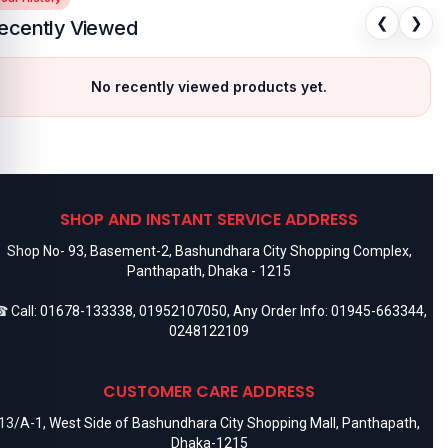
❮
❯
ecently Viewed
No recently viewed products yet.
SHOP AND INSTANT SERVICE ADDRESS
Shop No- 93, Basement-2, Bashundhara City Shopping Complex,
Panthapath, Dhaka - 1215
 Call:
01678-133338
,
01952107050
, Any Order Info:
01945-663344
,
0248122109
CUSTOMER CARE ADDRESS
13/A-1, West Side of Bashundhara City Shopping Mall, Panthapath,
Dhaka-1215