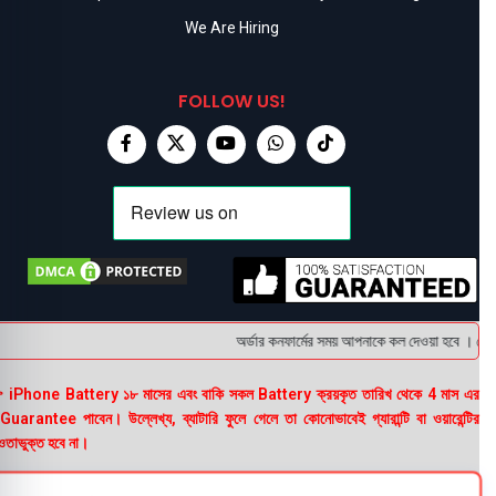
We Are Hiring
FOLLOW US!
অর্ডার কনফার্মের সময় আপনাকে কল দেওয়া হবে । ডেলিভ
 iPhone Battery ১৮ মাসের এবং বাকি সকল Battery ক্রয়কৃত তারিখ থেকে 4 মাস এর
uarantee পাবেন। উল্লেখ্য, ব্যাটারি ফুলে গেলে তা কোনোভাবেই গ্যারান্টি বা ওয়ারেন্টির
তাভুক্ত হবে না।