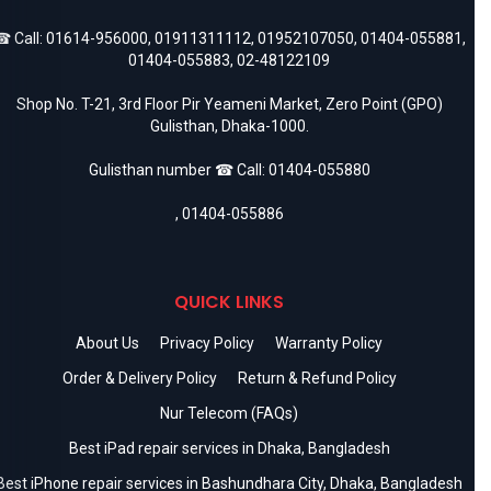
 Call:
01614-956000
,
01911311112
,
01952107050
,
01404-055881
,
01404-055883
,
02-48122109
Shop No. T-21, 3rd Floor Pir Yeameni Market, Zero Point (GPO)
Gulisthan, Dhaka-1000.
Gulisthan number ☎ Call:
01404-055880
,
01404-055886
QUICK LINKS
About Us
Privacy Policy
Warranty Policy
Order & Delivery Policy
Return & Refund Policy
Nur Telecom (FAQs)
Best iPad repair services in Dhaka, Bangladesh
Best iPhone repair services in Bashundhara City, Dhaka, Bangladesh