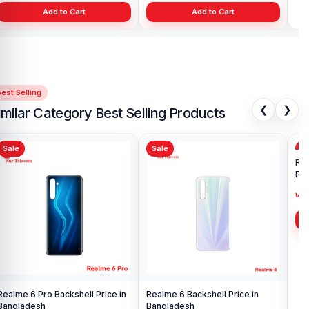
Add to Cart
Add to Cart
est Selling
❮
❯
imilar Category Best Selling Products
Sale
Sale
Sa
Realme 6 Pro Backshell Price in
Realme 6 Backshell Price in
Rea
Bangladesh
Bangladesh
Pri