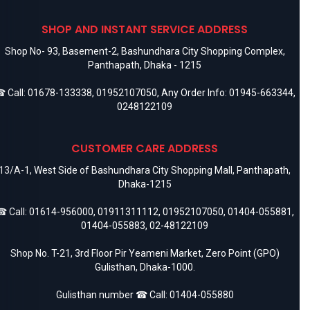
SHOP AND INSTANT SERVICE ADDRESS
Shop No- 93, Basement-2, Bashundhara City Shopping Complex,
Panthapath, Dhaka - 1215
 Call:
01678-133338
,
01952107050
, Any Order Info:
01945-663344
,
0248122109
CUSTOMER CARE ADDRESS
13/A-1, West Side of Bashundhara City Shopping Mall, Panthapath,
Dhaka-1215
 Call:
01614-956000
,
01911311112
,
01952107050
,
01404-055881
,
01404-055883
,
02-48122109
Shop No. T-21, 3rd Floor Pir Yeameni Market, Zero Point (GPO)
Gulisthan, Dhaka-1000.
Gulisthan number ☎ Call:
01404-055880