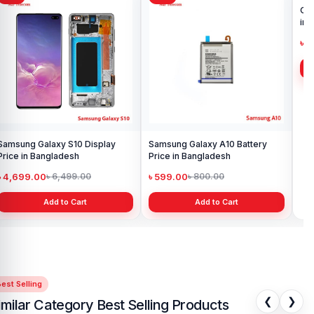
Samsung Galaxy S10 Display
Samsung Galaxy A10 Battery
Ori
Price in Bangladesh
Price in Bangladesh
in 
৳ 4,699.00
৳ 599.00
৳ 1
৳ 6,499.00
৳ 800.00
Add to Cart
Add to Cart
est Selling
❮
❯
imilar Category Best Selling Products