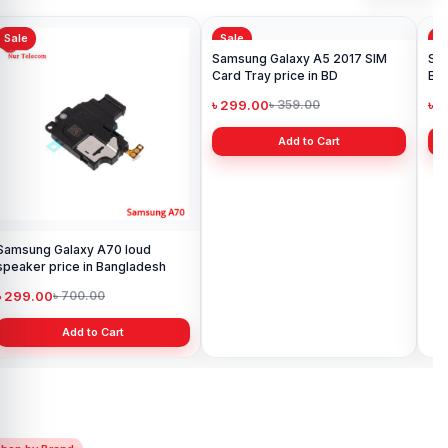
Sale
Sale
Sa
Samsung Galaxy A70 loud
Samsung Galaxy A5 2017 SIM
Sa
speaker price in Bangladesh
Card Tray price in BD
Bat
৳ 299.00
৳ 299.00
৳ 
৳ 700.00
৳ 359.00
Add to Cart
Add to Cart