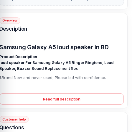
Overview
Description
Samsung Galaxy A5 loud speaker in BD
Product Description
loud speaker For Samsung Galaxy A5 Ringer Ringtone, Loud
Speaker, Buzzer Sound Replacement flex
1.Brand New and never used, Please bid with confidence.
2.Product Warranty: We have good after-sales services.
3.Information: We share the latest information of mobile phone
Read full description
spare parts in Bangladeshi market with all our customers
4.This is NOT an easy job for someone who has no technical skills
with Disassembling so we do it properly by our technical person.
Customer help
Questions