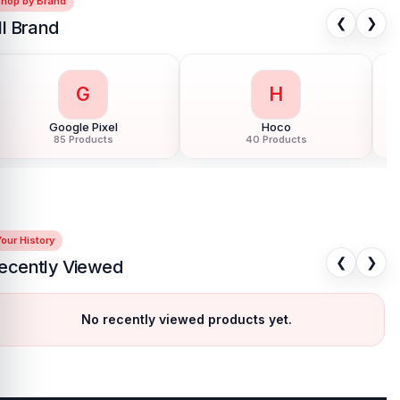
Shop by Brand
❮
❯
ll Brand
G
H
Google Pixel
Hoco
85 Products
40 Products
our History
❮
❯
ecently Viewed
No recently viewed products yet.