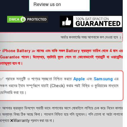
অর্ডার কনফার্মের সময় আপনাকে কল দেওয়া হবে । ডেলিভ
 iPhone Battery ১৮ মাসের এবং বাকি সকল Battery ক্রয়কৃত তারিখ থেকে 4 মাস এর
uarantee পাবেন। উল্লেখ্য, ব্যাটারি ফুলে গেলে তা কোনোভাবেই গ্যারান্টি বা ওয়ারেন্টির
তাভুক্ত হবে না।
✅ গ্রাহক সন্তুষ্টি ও পণ্যের স্বচ্ছতা নিশ্চিত করতে
Apple
এবং
Samsung
এর
সকল ধরনের ট্যাব সম্পূর্ণরূপে যাচাই (Check) করার পরই বিক্রি ও কুরিয়ারের মাধ্যমে
ডেলিভারি করা হয়।
 আপনার ক্রয়কৃত ডিসপ্লে স্থায়ী ভাবে লাগানোর আগে মোবাইলে লাগিয়ে চেক করে নিবেন কালার
ং অন্যান্য বিষয় ঠিক আছে কিনা। শতভাগ নিশ্চিত হয়ে পলি তুলবেন। পলি তোলা বা আঠা লাগানো
সপ্লেতে ❌Warranty প্রদান করা হয় না।