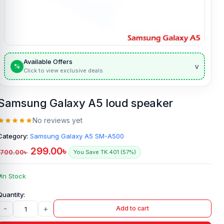
Available Offers
v
%
Click to view exclusive deals
Samsung Galaxy A5 loud speaker
No reviews yet
Category:
Samsung Galaxy A5 SM-A500
299.00
৳
700.00
৳
You Save TK.401 (57%)
In Stock
-
+
Add to cart