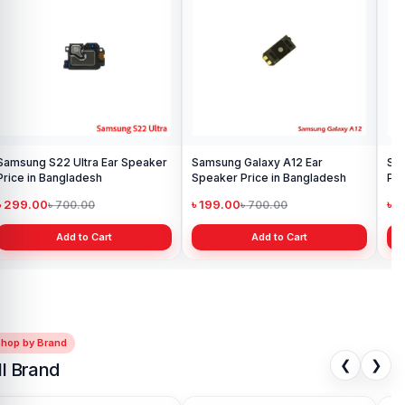
Samsung S22 Ultra Ear Speaker
Samsung Galaxy A12 Ear
Sam
Price in Bangladesh
Speaker Price in Bangladesh
Pri
৳ 299.00
৳ 199.00
৳ 
৳ 700.00
৳ 700.00
Add to Cart
Add to Cart
Shop by Brand
❮
❯
ll Brand