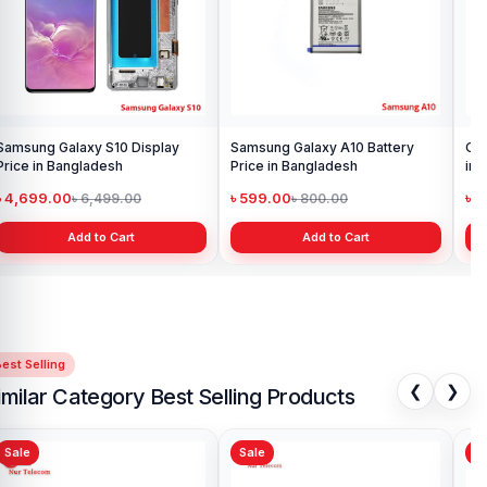
Samsung Galaxy S10 Display
Samsung Galaxy A10 Battery
Ori
Price in Bangladesh
Price in Bangladesh
in 
৳ 4,699.00
৳ 599.00
৳ 1
৳ 6,499.00
৳ 800.00
Add to Cart
Add to Cart
est Selling
❮
❯
imilar Category Best Selling Products
Sale
Sale
Sa