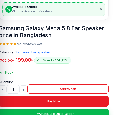
Available Offers
v
%
Click to view exclusive deals
Samsung Galaxy Mega 5.8 Ear Speaker
price in Bangladesh
No reviews yet
Category:
Samsung Ear speaker
199.00
৳
700.00
৳
You Save TK.501 (72%)
In Stock
-
+
Add to cart
Buy Now
WhatsApp Us to Order