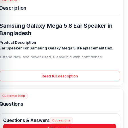
Description
Samsung Galaxy Mega 5.8 Ear Speaker in
Bangladesh
Product Description
Ear Speaker For Samsung Galaxy Mega 5.8 Replacement flex.
1.Brand New and never used, Please bid with confidence.
2.Product Warranty: We have good after-sales services.
3.Information: We share the latest information of mobile phone
Read full description
spare parts in Bangladeshi market with all our customers
4.This is NOT an easy job for someone who has no technical skills
with Disassembling so we do it properly by our technical persons.
Customer help
Questions
Questions & Answers
0
questions