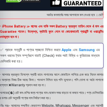
অর্ডার কনফার্মের সময় আপনাকে কল দেওয়া হবে । ডেলিভারি 
 iPhone Battery ১৮ মাসের এবং বাকি সকল Battery ক্রয়কৃত তারিখ থেকে 4 মাস এর
uarantee পাবেন। উল্লেখ্য, ব্যাটারি ফুলে গেলে তা কোনোভাবেই গ্যারান্টি বা ওয়ারেন্টির
তাভুক্ত হবে না।
✅ গ্রাহক সন্তুষ্টি ও পণ্যের স্বচ্ছতা নিশ্চিত করতে
Apple
এবং
Samsung
এর
সকল ধরনের ট্যাব সম্পূর্ণরূপে যাচাই (Check) করার পরই বিক্রি ও কুরিয়ারের মাধ্যমে
ডেলিভারি করা হয়।
 আপনার ক্রয়কৃত ডিসপ্লে স্থায়ী ভাবে লাগানোর আগে মোবাইলে লাগিয়ে চেক করে নিবেন কালার
ং অন্যান্য বিষয় ঠিক আছে কিনা। শতভাগ নিশ্চিত হয়ে পলি তুলবেন। পলি তোলা বা আঠা লাগানো
সপ্লেতে ❌Warranty প্রদান করা হয় না।
ডলারের(💲) রেট কম বেশির জন্য পণ্যের দাম যেকোন সময় বাড়তে বা কমতে পারে। পণ্য ডেলিভারির
 ডলার রেট অনুযায়ী পণ্যের দাম নির্ধারণ করা হয়।
বিঃ দ্রঃ- আমাদের সম্মানীত ক্রেতাগন Website, Whatsapp, Messenger এবং সরাসরী