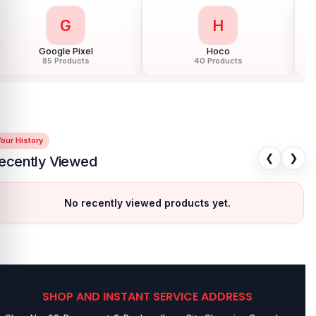
G
H
Google Pixel
Hoco
85 Products
40 Products
our History
❮
❯
ecently Viewed
No recently viewed products yet.
SHOP AND INSTANT SERVICE ADDRESS