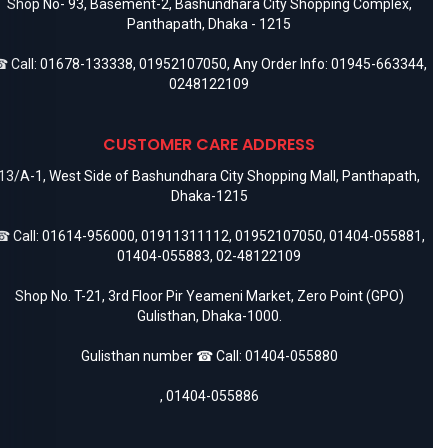
Shop No- 93, Basement-2, Bashundhara City Shopping Complex,
Panthapath, Dhaka - 1215
 Call:
01678-133338
,
01952107050
, Any Order Info:
01945-663344
,
0248122109
CUSTOMER CARE ADDRESS
13/A-1, West Side of Bashundhara City Shopping Mall, Panthapath,
Dhaka-1215
 Call:
01614-956000
,
01911311112
,
01952107050
,
01404-055881
,
01404-055883
,
02-48122109
Shop No. T-21, 3rd Floor Pir Yeameni Market, Zero Point (GPO)
Gulisthan, Dhaka-1000.
Gulisthan number ☎ Call:
01404-055880
,
01404-055886