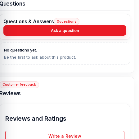
flying glass fragments getting in your eyes.
Questions
Questions & Answers
0
questions
Ask a question
No questions yet.
Be the first to ask about this product.
Customer feedback
Reviews
Reviews and Ratings
Write a Review