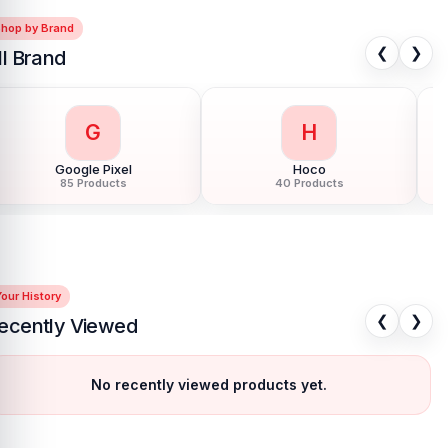
Shop by Brand
❮
❯
ll Brand
G
H
Google Pixel
Hoco
85 Products
40 Products
our History
❮
❯
ecently Viewed
No recently viewed products yet.