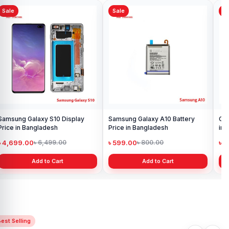
Sale
Sale
Sa
Samsung Galaxy S10 Display
Samsung Galaxy A10 Battery
Ori
Price in Bangladesh
Price in Bangladesh
in 
৳ 4,699.00
৳ 599.00
৳ 1
৳ 6,499.00
৳ 800.00
Add to Cart
Add to Cart
est Selling