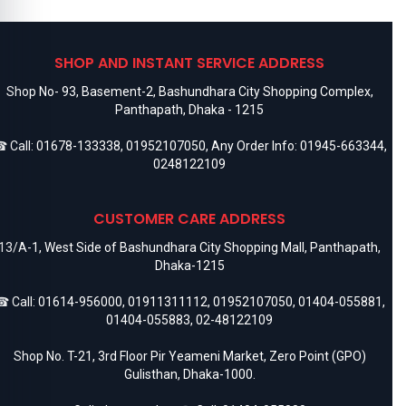
SHOP AND INSTANT SERVICE ADDRESS
Shop No- 93, Basement-2, Bashundhara City Shopping Complex,
Panthapath, Dhaka - 1215
 Call:
01678-133338
,
01952107050
, Any Order Info:
01945-663344
,
0248122109
CUSTOMER CARE ADDRESS
13/A-1, West Side of Bashundhara City Shopping Mall, Panthapath,
Dhaka-1215
 Call:
01614-956000
,
01911311112
,
01952107050
,
01404-055881
,
01404-055883
,
02-48122109
Shop No. T-21, 3rd Floor Pir Yeameni Market, Zero Point (GPO)
Gulisthan, Dhaka-1000.