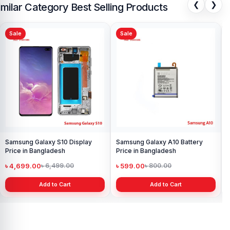
❮
❯
imilar Category Best Selling Products
Sale
Sale
Sa
Sa
Pri
৳ 3
Samsung Galaxy A10 Battery
Samsung Galaxy A21s Display
Price in Bangladesh
Price in Bangladesh
৳ 599.00
৳ 999.00
৳ 800.00
৳ 1,299.00
Add to Cart
Add to Cart