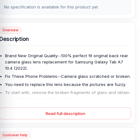
No specification is available for this product yet.
Overview
Description
Brand New Original Quality--100% perfect fit original back rear
camera glass lens replacement for Samsung Galaxy Tab A7
10.4 (2022).
Fix These Phone Problems--Camera glass scratched or broken.
You need to replace this lens because the pictures are fuzzy.
To start with, remove the broken fragments of glass and obtain
a new lens from nurtelecom.com.bd.
Clean the area and attach the new lens with double-sided tape
or 2 drops od glue.
Read full description
This simple repair requires care as you must avoid touching the
cameras.
Customer help
For safety, use eye-protection glasses in order to avoid any