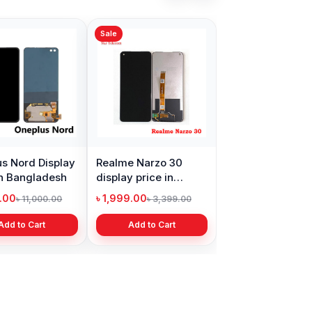
Sale
s Nord Display
Realme Narzo 30
in Bangladesh
display price in
Bangladesh
9.00
৳ 1,999.00
৳ 11,000.00
৳ 3,399.00
Add to Cart
Add to Cart