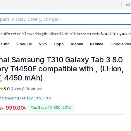
অর্ডা
মোবাইল স্পেয়ার পার্টস
এক্সেসরিস
সুপার স্টোর
আউটলেট সার্ভিসিং
আজকের অফার !
Just for you 
sung
OnePlus
Vivo
Oppo
Xiaomi
Realme
Google Pix
inal Samsung T310 Galaxy Tab 3 8.0
ery T4450E compatible with , (Li-ion,
V, 4450 mAh)
5.0
Rating
1 Reviews
:
Samsung Galaxy Tab 3 8.0
999.00
৳
You Save TK.300 (23%)
0
৳