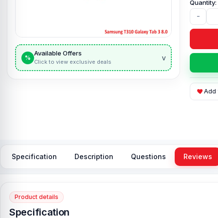
-
Available Offers
v
%
Click to view exclusive deals
Add 
Specification
Description
Questions
Reviews
Product details
Specification