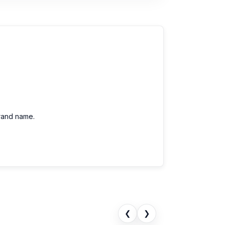
brand name.
❮
❯