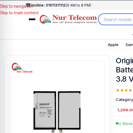
☎
Hotline: 01911311112
(9 AM to 8 PM)
Skip to navigation
Skip to main content
Apple
Sam
Orig
Batt
3.8 
Category
1,299.0
In Stock