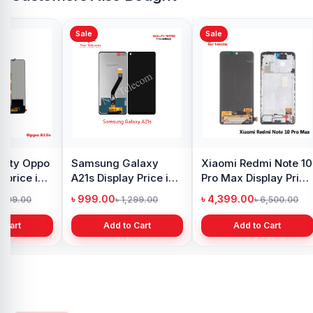
Sale
Sale
y Oppo
Samsung Galaxy
Xiaomi Redmi Note 10
 price in
A21s Display Price in
Pro Max Display Price
h
Bangladesh
in Bangladesh
৳ 999.00
৳ 4,399.00
1,299.00
৳ 1,299.00
৳ 6,500.00
 Cart
Add to Cart
Add to Cart