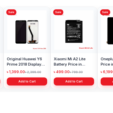
Sale
Sale
Sale
Original Huawei Y6
Xiaomi Mi A2 Lite
Oneplu
Prime 2018 Display
Battery Price in
Price 
Price in Bangladesh
Bangladesh
৳ 1,399.00
৳ 499.00
৳ 6,19
৳ 2,399.00
৳ 799.00
Add to Cart
Add to Cart