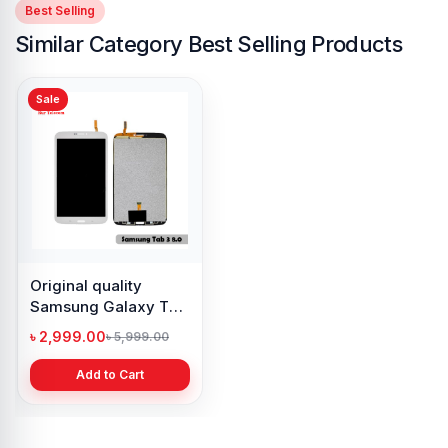
Best Selling
Similar Category Best Selling Products
Sale
Original quality
Samsung Galaxy Tab
3 8.0 Display in BD
৳ 2,999.00
৳ 5,999.00
Add to Cart