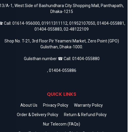
13/A-1, West Side of Bashundhara City Shopping Mall, Panthapath,
Dhaka-1215
 Call:
01614-956000
,
01911311112
,
01952107050
,
01404-055881
,
01404-055883
,
02-48122109
Shop No. T-21, 3rd Floor Pir Yeameni Market, Zero Point (GPO)
Gulisthan, Dhaka-1000.
Gulisthan number ☎ Call:
01404-055880
,
01404-055886
QUICK LINKS
About Us
Privacy Policy
Warranty Policy
Order & Delivery Policy
Return & Refund Policy
Nur Telecom (FAQs)