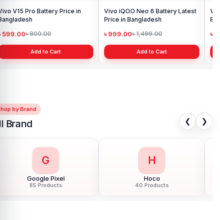
Vivo V15 Pro Battery Price in
Vivo iQOO Neo 6 Battery Latest
Viv
Bangladesh
Price in Bangladesh
Ba
৳ 599.00
৳ 999.00
৳ 
৳ 800.00
৳ 1,499.00
Add to Cart
Add to Cart
Shop by Brand
❮
❯
ll Brand
G
H
Google Pixel
Hoco
85 Products
40 Products