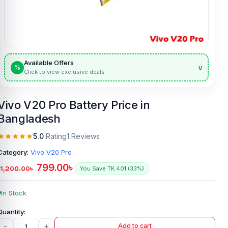
Available Offers
v
%
Click to view exclusive deals
Vivo V20 Pro Battery Price in
Bangladesh
5.0
Rating
1 Reviews
Category:
Vivo V20 Pro
799.00
৳
1,200.00
৳
You Save TK.401 (33%)
In Stock
-
+
Add to cart