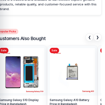
products, reliable quality, and customer-focused service with this
brand.
opular Picks
❮
❯
ustomers Also Bought
Sale
Sale
Sa
Samsung Galaxy S10 Display
Samsung Galaxy A10 Battery
Ori
Price in Bangladesh
Price in Bangladesh
in 