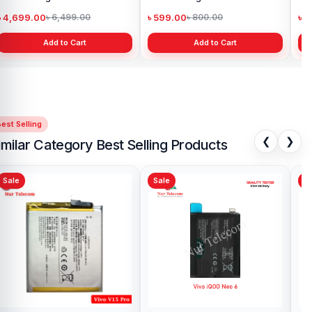
৳ 4,699.00
৳ 599.00
৳ 1
৳ 6,499.00
৳ 800.00
Add to Cart
Add to Cart
est Selling
❮
❯
imilar Category Best Selling Products
Sale
Sale
Sa