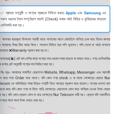
✅ গ্রাহক সন্তুষ্টি ও পণ্যের স্বচ্ছতা নিশ্চিত করতে
Apple
এবং
Samsung
এর
সকল ধরনের ট্যাব সম্পূর্ণরূপে যাচাই (Check) করার পরই বিক্রি ও কুরিয়ারের মাধ্যমে
ডেলিভারি করা হয়।
 আপনার ক্রয়কৃত ডিসপ্লে স্থায়ী ভাবে লাগানোর আগে মোবাইলে লাগিয়ে চেক করে নিবেন কালার
ং অন্যান্য বিষয় ঠিক আছে কিনা। শতভাগ নিশ্চিত হয়ে পলি তুলবেন। পলি তোলা বা আঠা লাগানো
সপ্লেতে ❌Warranty প্রদান করা হয় না।
ডলারের(💲) রেট কম বেশির জন্য পণ্যের দাম যেকোন সময় বাড়তে বা কমতে পারে। পণ্য ডেলিভারির
 ডলার রেট অনুযায়ী পণ্যের দাম নির্ধারণ করা হয়।
বিঃ দ্রঃ- আমাদের সম্মানীত ক্রেতাগন Website, Whatsapp, Messenger এবং সরাসরী
ন করে পণ্য Order করে থাকে। যদি কোন পণ্য stock এ না থাকে সেক্ষেত্রে ক্রেতা Nur
lecom কে অতিরিক্ত সময় দিয়েও পণ্যটি নিতে আগ্রহ প্রকাশ করে থাকেন। পণ্যের গুনগত মান
বেচনা করে যদি কোন পণ্য না দিতে পারি সেক্ষেত্রে ক্রেতাকে ফোন করে অগ্রিম নেওয়া টাকা ফেরত
য়া হয়। যদি কোন ক্রেতা ফোন না ধরে সেক্ষেত্রে Nur Telecom দায়ী নয়। ক্রেতা যদি পরবর্তীতে
ন করে সাথে সাথে টাকা ফেরত দেয়া হয়।