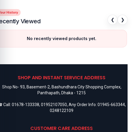
our History
❮
❯
ecently Viewed
No recently viewed products yet.
SHOP AND INSTANT SERVICE ADDRESS
Shop No- 93, Basement-2, Bashundhara City Shopping Complex,
Panthapath, Dhaka - 1215
 Call:
01678-133338
,
01952107050
, Any Order Info:
01945-663344
,
0248122109
CUSTOMER CARE ADDRESS