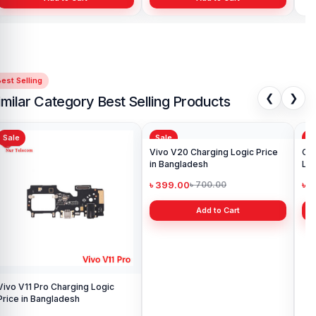
est Selling
❮
❯
imilar Category Best Selling Products
Sale
Sale
Sa
Vivo V11 Pro Charging Logic
Vivo V20 Charging Logic Price
Ori
Price in Bangladesh
in Bangladesh
Log