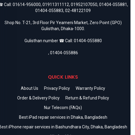
 Call:
01614-956000
,
01911311112
,
01952107050
,
01404-055881
,
01404-055883
,
02-48122109
Shop No. T-21, 3rd Floor Pir Yeameni Market, Zero Point (GPO)
Gulisthan, Dhaka-1000.
Gulisthan number ☎ Call:
01404-055880
,
01404-055886
QUICK LINKS
About Us
Privacy Policy
Warranty Policy
Order & Delivery Policy
Return & Refund Policy
Nur Telecom (FAQs)
Best iPad repair services in Dhaka, Bangladesh
Best iPhone repair services in Bashundhara City, Dhaka, Bangladesh