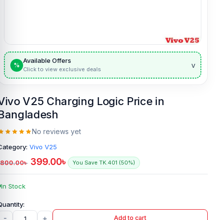
Available Offers
v
%
Click to view exclusive deals
Vivo V25 Charging Logic Price in
Bangladesh
No reviews yet
Category:
Vivo V25
399.00
৳
800.00
৳
You Save TK.401 (50%)
In Stock
-
+
Add to cart