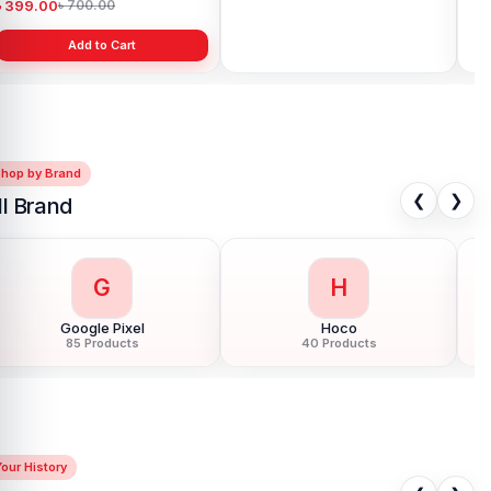
৳ 399.00
৳ 399.00
৳ 
৳ 700.00
৳ 700.00
Add to Cart
Add to Cart
Shop by Brand
❮
❯
ll Brand
G
H
Google Pixel
Hoco
85 Products
40 Products
our History