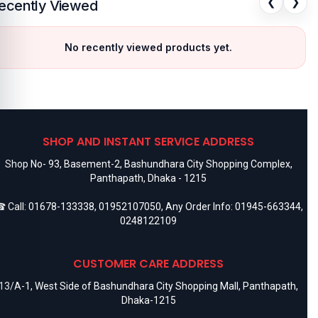
❮
❯
ecently Viewed
No recently viewed products yet.
SHOP AND INSTANT SERVICE ADDRESS
Shop No- 93, Basement-2, Bashundhara City Shopping Complex,
Panthapath, Dhaka - 1215
 Call:
01678-133338
,
01952107050
, Any Order Info:
01945-663344
,
0248122109
CUSTOMER CARE ADDRESS
13/A-1, West Side of Bashundhara City Shopping Mall, Panthapath,
Dhaka-1215