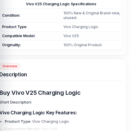
Vivo V25 Charging Logic Specifications
100% New & Original Brand-new,
Condition:
unused.
Product Type:
Vivo Charging Logic
Compatible Model:
Vivo V25
Originality:
100% Original Product
Overview
Description
Buy Vivo V25 Charging Logic
Short Description:
Vivo Charging Logic Key Features:
Product Type:
Vivo Charging Logic
Compatible Model:
Vivo V25