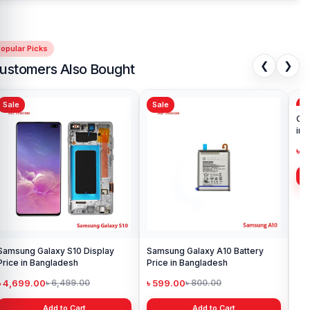
opular Picks
❮
❯
ustomers Also Bought
Sale
Sale
Sa
Samsung Galaxy S10 Display
Samsung Galaxy A10 Battery
Ori
Price in Bangladesh
Price in Bangladesh
in 
৳ 4,699.00
৳ 599.00
৳ 1
৳ 6,499.00
৳ 800.00
Add to Cart
Add to Cart