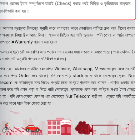
সকল ধরনের ট্যাব সম্পূর্ণরূপে যাচাই (Check) করার পরই বিক্রি ও কুরিয়ারের মাধ্যমে
ডেলিভারি করা হয়।
 আপনার ক্রয়কৃত ডিসপ্লে স্থায়ী ভাবে লাগানোর আগে মোবাইলে লাগিয়ে চেক করে নিবেন কালার
ং অন্যান্য বিষয় ঠিক আছে কিনা। শতভাগ নিশ্চিত হয়ে পলি তুলবেন। পলি তোলা বা আঠা লাগানো
সপ্লেতে ❌Warranty প্রদান করা হয় না।
ডলারের(💲) রেট কম বেশির জন্য পণ্যের দাম যেকোন সময় বাড়তে বা কমতে পারে। পণ্য ডেলিভারির
 ডলার রেট অনুযায়ী পণ্যের দাম নির্ধারণ করা হয়।
বিঃ দ্রঃ- আমাদের সম্মানীত ক্রেতাগন Website, Whatsapp, Messenger এবং সরাসরী
ন করে পণ্য Order করে থাকে। যদি কোন পণ্য stock এ না থাকে সেক্ষেত্রে ক্রেতা Nur
lecom কে অতিরিক্ত সময় দিয়েও পণ্যটি নিতে আগ্রহ প্রকাশ করে থাকেন। পণ্যের গুনগত মান
বেচনা করে যদি কোন পণ্য না দিতে পারি সেক্ষেত্রে ক্রেতাকে ফোন করে অগ্রিম নেওয়া টাকা ফেরত
য়া হয়। যদি কোন ক্রেতা ফোন না ধরে সেক্ষেত্রে Nur Telecom দায়ী নয়। ক্রেতা যদি পরবর্তীতে
ন করে সাথে সাথে টাকা ফেরত দেয়া হয়।