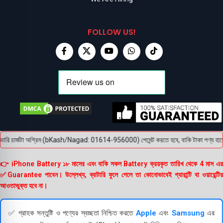
FOLLOW US!
রি চার্জটা অগ্রিম (bKash/Nagad: 01614-956000) পেমেন্ট করতে হবে, বাকি টাকা পণ্য হাতে পেয়
👉 iPhone Battery ১৮ মাসের এবং বাকি সকল Battery ক্রয়কৃত তারিখ থেকে 4 মাস এর
✅Guarantee পাবেন। উল্লেখ্য, ব্যাটারি ফুলে গেলে তা কোনোভাবেই গ্যারান্টি বা ওয়ারেন্টির
আওতাভুক্ত হবে না।
✅ গ্রাহক সন্তুষ্টি ও পণ্যের স্বচ্ছতা নিশ্চিত করতে
Apple
এবং
Samsung
এর