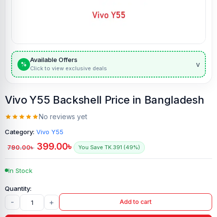
Available Offers
v
%
Click to view exclusive deals
Vivo Y55 Backshell Price in Bangladesh
No reviews yet
Category:
Vivo Y55
399.00
৳
790.00
৳
You Save TK.391 (49%)
In Stock
-
+
Add to cart