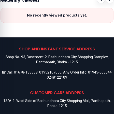
Recently Viewed
No recently viewed products yet.
SHOP AND INSTANT SERVICE ADDRESS
Shop No- 93, Basement-2, Bashundhara City Shopping Complex,
Panthapath, Dhaka - 1215
☎ Call:
01678-133338
,
01952107050
, Any Order Info:
01945-663344
,
0248122109
CUSTOMER CARE ADDRESS
13/A-1, West Side of Bashundhara City Shopping Mall, Panthapath,
Dhaka-1215