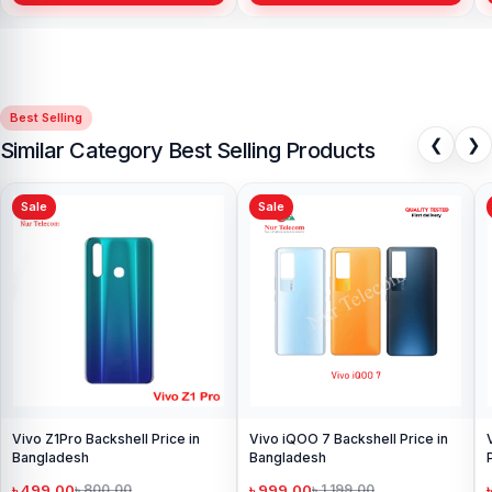
Best Selling
❮
❯
Similar Category Best Selling Products
Sale
Sale
Vivo Z1Pro Backshell Price in
Vivo iQOO 7 Backshell Price in
Bangladesh
Bangladesh
৳ 499.00
৳ 999.00
৳ 800.00
৳ 1,199.00