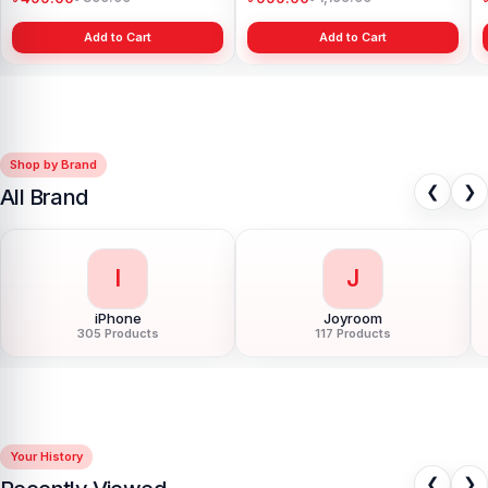
Add to Cart
Add to Cart
Shop by Brand
❮
❯
All Brand
I
J
iPhone
Joyroom
305 Products
117 Products
Your History
❮
❯