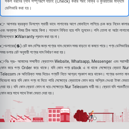
সকল ধরনের ট্যাব সম্পূর্ণরূপে যাচাই (Check) করার পরই বিক্রি ও কুরিয়ারের মাধ্যমে
ডেলিভারি করা হয়।
👉 আপনার ক্রয়কৃত ডিসপ্লে স্থায়ী ভাবে লাগানোর আগে মোবাইলে লাগিয়ে চেক করে নিবেন কালার
এবং অন্যান্য বিষয় ঠিক আছে কিনা। শতভাগ নিশ্চিত হয়ে পলি তুলবেন। পলি তোলা বা আঠা লাগানো
ডিসপ্লেতে ❌Warranty প্রদান করা হয় না।
👉ডলারের(💲) রেট কম বেশির জন্য পণ্যের দাম যেকোন সময় বাড়তে বা কমতে পারে। পণ্য ডেলিভারির
সময় ডলার রেট অনুযায়ী পণ্যের দাম নির্ধারণ করা হয়।
👉বিঃ দ্রঃ- আমাদের সম্মানীত ক্রেতাগন Website, Whatsapp, Messenger এবং সরাসরী
ফোন করে পণ্য Order করে থাকে। যদি কোন পণ্য stock এ না থাকে সেক্ষেত্রে ক্রেতা Nur
Telecom কে অতিরিক্ত সময় দিয়েও পণ্যটি নিতে আগ্রহ প্রকাশ করে থাকেন। পণ্যের গুনগত মান
বিবেচনা করে যদি কোন পণ্য না দিতে পারি সেক্ষেত্রে ক্রেতাকে ফোন করে অগ্রিম নেওয়া টাকা ফেরত
দেয়া হয়। যদি কোন ক্রেতা ফোন না ধরে সেক্ষেত্রে Nur Telecom দায়ী নয়। ক্রেতা যদি পরবর্তীতে
ফোন করে সাথে সাথে টাকা ফেরত দেয়া হয়।