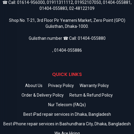
☎ Call:
01614-956000
,
01911311112
,
01952107050
,
01404-055881
,
01404-055883
,
02-48122109
Shop No. T-21, 3rd Floor Pir Yeameni Market, Zero Point (GPO)
Gulisthan, Dhaka-1000.
Gulisthan number ☎ Call:
01404-055880
,
01404-055886
QUICK LINKS
About Us
Privacy Policy
Warranty Policy
Order & Delivery Policy
Return & Refund Policy
Nur Telecom (FAQs)
Best iPad repair services in Dhaka, Bangladesh
Best iPhone repair services in Bashundhara City, Dhaka, Bangladesh
We Are Hiring