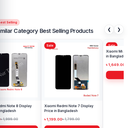
est Selling
❮
❯
imilar Category Best Selling Products
Sale
Sale
Sa
Xia
Pri
৳ 
Xiaomi Redmi Note 7 Display
Xiaomi Mi A2 Lite Display Price
Price in Bangladesh
in Bangladesh
৳ 1,199.00
৳ 1,649.00
৳ 1,799.00
৳ 2,999.00