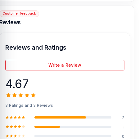
Bashundhara City Shopping Complex
, Panthapath, Dhaka – 1215.
Customer feedback
[/vc_column][/vc_row]
Reviews
Reviews and Ratings
Write a Review
4.67
3 Ratings and 3 Reviews
2
1
0