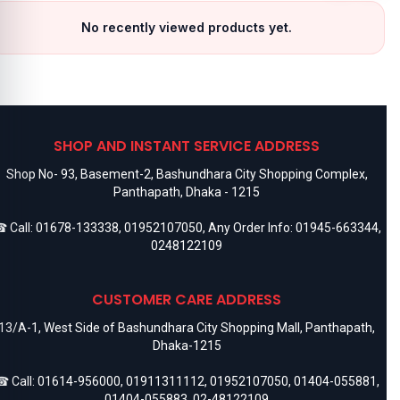
No recently viewed products yet.
SHOP AND INSTANT SERVICE ADDRESS
Shop No- 93, Basement-2, Bashundhara City Shopping Complex,
Panthapath, Dhaka - 1215
 Call:
01678-133338
,
01952107050
, Any Order Info:
01945-663344
,
0248122109
CUSTOMER CARE ADDRESS
13/A-1, West Side of Bashundhara City Shopping Mall, Panthapath,
Dhaka-1215
 Call:
01614-956000
,
01911311112
,
01952107050
,
01404-055881
,
01404-055883
,
02-48122109