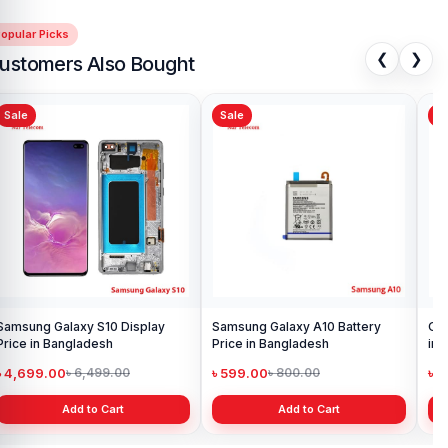
opular Picks
❮
❯
ustomers Also Bought
Sale
Sale
Sa
Samsung Galaxy S10 Display
Samsung Galaxy A10 Battery
Ori
Price in Bangladesh
Price in Bangladesh
in 
৳ 4,699.00
৳ 599.00
৳ 1
৳ 6,499.00
৳ 800.00
Add to Cart
Add to Cart