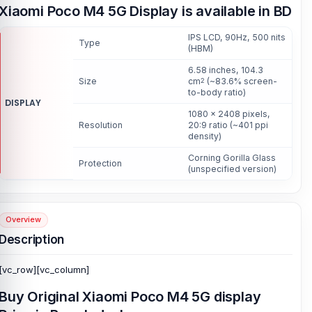
Xiaomi Poco M4 5G Display is available in BD
IPS LCD, 90Hz, 500 nits
Type
(HBM)
6.58 inches, 104.3
Size
cm
(~83.6% screen-
2
to-body ratio)
DISPLAY
1080 x 2408 pixels,
Resolution
20:9 ratio (~401 ppi
density)
Corning Gorilla Glass
Protection
(unspecified version)
Overview
Description
[vc_row][vc_column]
Buy Original Xiaomi Poco M4 5G display