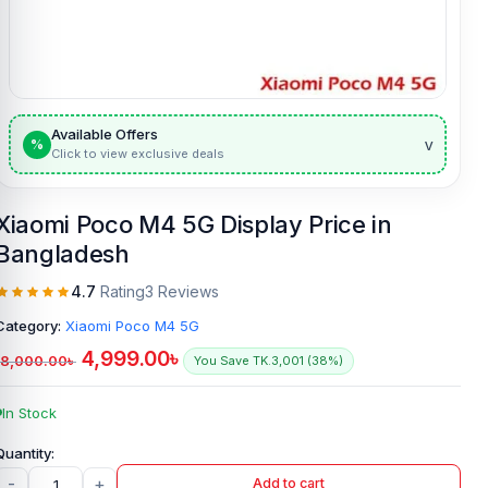
Available Offers
v
%
Click to view exclusive deals
Xiaomi Poco M4 5G Display Price in
Bangladesh
4.7
Rating
3 Reviews
Category:
Xiaomi Poco M4 5G
4,999.00
৳
8,000.00
৳
You Save TK.3,001 (38%)
In Stock
-
+
Add to cart