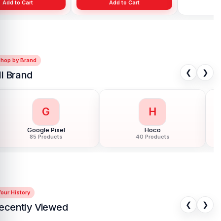
Add to Cart
Add to Cart
Shop by Brand
❮
❯
ll Brand
G
H
Google Pixel
Hoco
85 Products
40 Products
our History
❮
❯
ecently Viewed