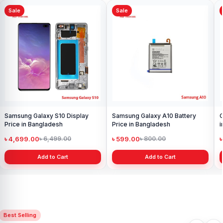
Sale
Sale
Samsung Galaxy S10 Display
Samsung Galaxy A10 Battery
O
Price in Bangladesh
Price in Bangladesh
i
৳ 4,699.00
৳ 599.00
৳
৳ 6,499.00
৳ 800.00
Add to Cart
Add to Cart
Best Selling