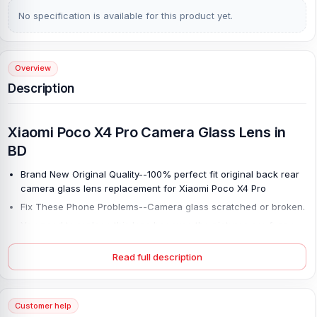
No specification is available for this product yet.
Overview
Description
Xiaomi Poco X4 Pro Camera Glass Lens in
BD
Brand New Original Quality--100% perfect fit original back rear
camera glass lens replacement for Xiaomi Poco X4 Pro
Fix These Phone Problems--Camera glass scratched or broken.
You need to replace this lens because the pictures are fuzzy.
To start with, remove the broken fragments of glass and obtain
Read full description
a new lens from nurtelecom.com.bd.
Clean the area and attach the new lens with double-sided tape
or 2 drops od glue.
Customer help
This simple repair requires care as you must avoid touching the