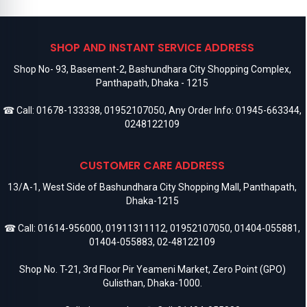
SHOP AND INSTANT SERVICE ADDRESS
Shop No- 93, Basement-2, Bashundhara City Shopping Complex,
Panthapath, Dhaka - 1215
☎ Call:
01678-133338
,
01952107050
, Any Order Info:
01945-663344
,
0248122109
CUSTOMER CARE ADDRESS
13/A-1, West Side of Bashundhara City Shopping Mall, Panthapath,
Dhaka-1215
☎ Call:
01614-956000
,
01911311112
,
01952107050
,
01404-055881
,
01404-055883
,
02-48122109
Shop No. T-21, 3rd Floor Pir Yeameni Market, Zero Point (GPO)
Gulisthan, Dhaka-1000.