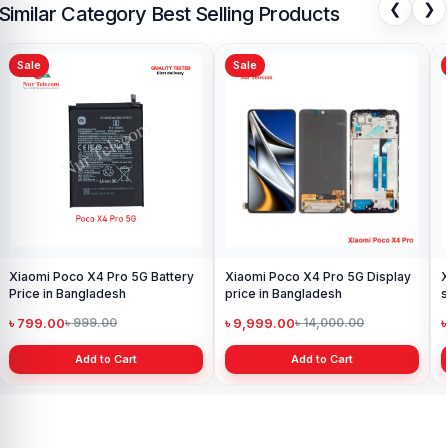
❮
❯
Similar Category Best Selling Products
Sale
Sale
Xiaomi Poco X4 Pro 5G Battery
Xiaomi Poco X4 Pro 5G Display
X
Price in Bangladesh
price in Bangladesh
s
৳ 799.00
৳ 9,999.00
৳ 999.00
৳ 14,000.00
Add to Cart
Add to Cart