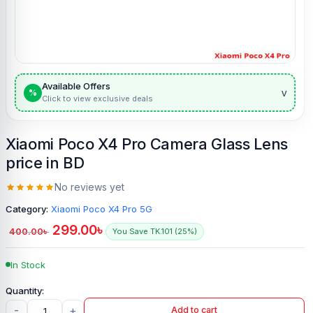
Available Offers
v
%
Click to view exclusive deals
Xiaomi Poco X4 Pro Camera Glass Lens
price in BD
No reviews yet
Category:
Xiaomi Poco X4 Pro 5G
299.00
৳
400.00
৳
You Save TK.101 (25%)
In Stock
-
+
Add to cart