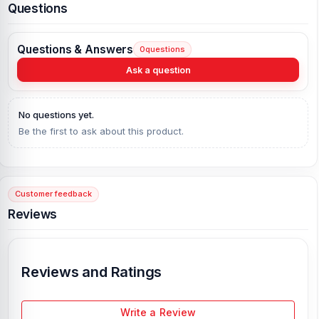
cameras.
Questions
For safety, use eye-protection glasses in order to avoid any
flying glass fragments getting in your eyes.
Questions & Answers
0
questions
Ask a question
No questions yet.
Be the first to ask about this product.
Customer feedback
Reviews
Reviews and Ratings
Write a Review