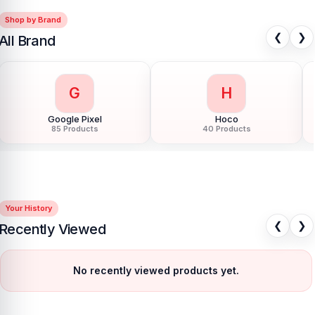
Shop by Brand
❮
❯
All Brand
G
H
Google Pixel
Hoco
85 Products
40 Products
Your History
❮
❯
Recently Viewed
No recently viewed products yet.