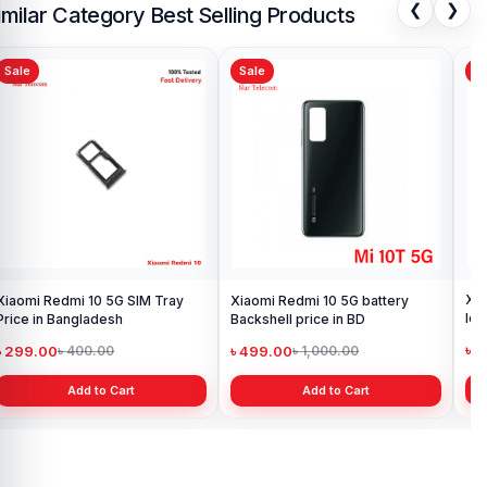
❮
❯
imilar Category Best Selling Products
Sale
Sale
Sa
Xia
Xiaomi Redmi 10 5G SIM Tray
Xiaomi Redmi 10 5G battery
log
Price in Bangladesh
Backshell price in BD
৳ 
৳ 299.00
৳ 499.00
৳ 400.00
৳ 1,000.00
Add to Cart
Add to Cart