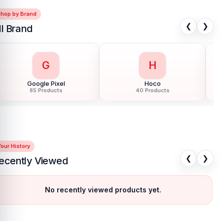
Shop by Brand
❮
❯
ll Brand
G
H
Google Pixel
Hoco
85 Products
40 Products
our History
❮
❯
ecently Viewed
No recently viewed products yet.