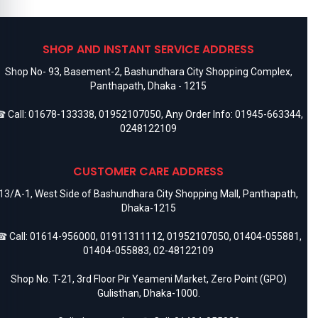
SHOP AND INSTANT SERVICE ADDRESS
Shop No- 93, Basement-2, Bashundhara City Shopping Complex,
Panthapath, Dhaka - 1215
 Call:
01678-133338
,
01952107050
, Any Order Info:
01945-663344
,
0248122109
CUSTOMER CARE ADDRESS
13/A-1, West Side of Bashundhara City Shopping Mall, Panthapath,
Dhaka-1215
 Call:
01614-956000
,
01911311112
,
01952107050
,
01404-055881
,
01404-055883
,
02-48122109
Shop No. T-21, 3rd Floor Pir Yeameni Market, Zero Point (GPO)
Gulisthan, Dhaka-1000.