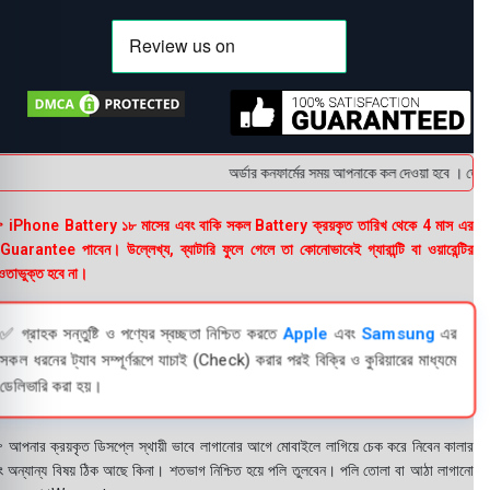
অর্ডার কনফার্মের সময় আপনাকে কল দেওয়া হবে । ডেলিভা
 iPhone Battery ১৮ মাসের এবং বাকি সকল Battery ক্রয়কৃত তারিখ থেকে 4 মাস এর
uarantee পাবেন। উল্লেখ্য, ব্যাটারি ফুলে গেলে তা কোনোভাবেই গ্যারান্টি বা ওয়ারেন্টির
তাভুক্ত হবে না।
✅ গ্রাহক সন্তুষ্টি ও পণ্যের স্বচ্ছতা নিশ্চিত করতে
Apple
এবং
Samsung
এর
সকল ধরনের ট্যাব সম্পূর্ণরূপে যাচাই (Check) করার পরই বিক্রি ও কুরিয়ারের মাধ্যমে
ডেলিভারি করা হয়।
 আপনার ক্রয়কৃত ডিসপ্লে স্থায়ী ভাবে লাগানোর আগে মোবাইলে লাগিয়ে চেক করে নিবেন কালার
ং অন্যান্য বিষয় ঠিক আছে কিনা। শতভাগ নিশ্চিত হয়ে পলি তুলবেন। পলি তোলা বা আঠা লাগানো