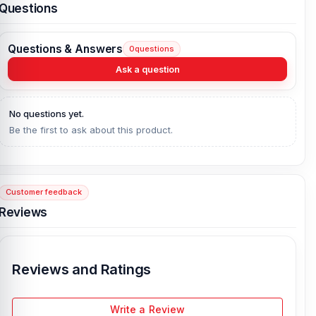
Questions
Check Our Latest Product -
Xiaomi Redmi 10 (5G) Camera Glass
Questions & Answers
0
questions
Lens
Ask a question
No questions yet.
Be the first to ask about this product.
Customer feedback
Reviews
Reviews and Ratings
Write a Review