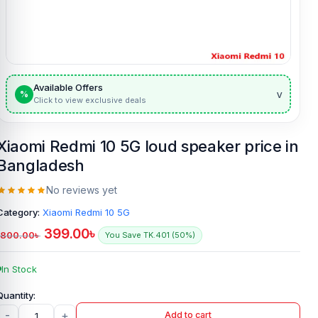
Available Offers
v
%
Click to view exclusive deals
Xiaomi Redmi 10 5G loud speaker price in
Bangladesh
No reviews yet
Category:
Xiaomi Redmi 10 5G
399.00
৳
800.00
৳
You Save TK.401 (50%)
In Stock
-
+
Add to cart