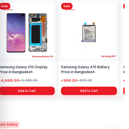
Sale
Sale
Sa
Samsung Galaxy S10 Display
Samsung Galaxy A10 Battery
Ori
Price in Bangladesh
Price in Bangladesh
in 
৳ 4,699.00
৳ 599.00
৳ 1
৳ 6,499.00
৳ 800.00
Add to Cart
Add to Cart
est Selling