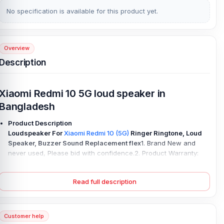
No specification is available for this product yet.
Overview
Description
Xiaomi Redmi 10 5G loud speaker in
Bangladesh
Product Description
Loudspeaker For
Xiaomi Redmi 10 (5G)
Ringer Ringtone, Loud
Speaker, Buzzer Sound Replacement flex
1. Brand New and
never used, Please bid with confidence.2. Product Warranty:
We have good after-sales services.
3. Information: We share the latest information of mobile phone
Read full description
spare parts in the Bangladeshi market with all our customers
4. This is NOT an easy job for someone who has no technical
skills with Disassembling so we do it properly by our technical
Customer help
person.