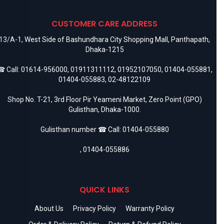
CUSTOMER CARE ADDRESS
13/A-1, West Side of Bashundhara City Shopping Mall, Panthapath,
Dhaka-1215
 Call:
01614-956000
,
01911311112
,
01952107050
,
01404-055881
,
01404-055883
,
02-48122109
Shop No. T-21, 3rd Floor Pir Yeameni Market, Zero Point (GPO)
Gulisthan, Dhaka-1000.
Gulisthan number ☎ Call:
01404-055880
,
01404-055886
QUICK LINKS
About Us
Privacy Policy
Warranty Policy