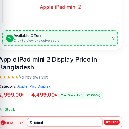
Available Offers
v
%
Click to view exclusive deals
Apple iPad mini 2 Display Price in
Bangladesh
No reviews yet
Category:
Apple iPad Display
2,999.00
৳
–
4,499.00
৳
You Save TK.1,000 (25%)
In Stock
QUALITY