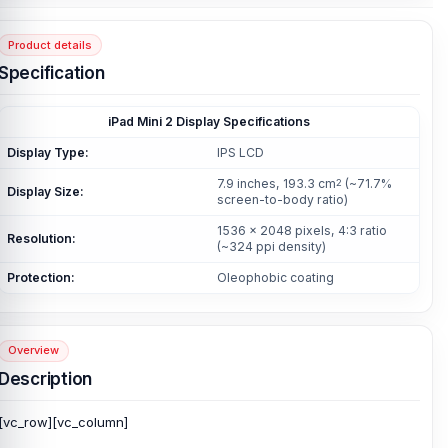
Product details
Specification
iPad Mini 2 Display Specifications
Display Type:
IPS LCD
7.9 inches, 193.3 cm
(~71.7%
2
Display Size:
screen-to-body ratio)
1536 x 2048 pixels, 4:3 ratio
Resolution:
(~324 ppi density)
Protection:
Oleophobic coating
Overview
Description
[vc_row][vc_column]