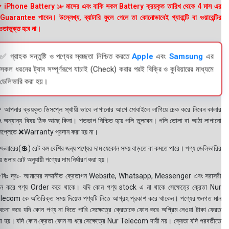
 iPhone Battery ১৮ মাসের এবং বাকি সকল Battery ক্রয়কৃত তারিখ থেকে 4 মাস এর
uarantee পাবেন। উল্লেখ্য, ব্যাটারি ফুলে গেলে তা কোনোভাবেই গ্যারান্টি বা ওয়ারেন্টির
তাভুক্ত হবে না।
✅ গ্রাহক সন্তুষ্টি ও পণ্যের স্বচ্ছতা নিশ্চিত করতে
Apple
এবং
Samsung
এর
সকল ধরনের ট্যাব সম্পূর্ণরূপে যাচাই (Check) করার পরই বিক্রি ও কুরিয়ারের মাধ্যমে
ডেলিভারি করা হয়।
 আপনার ক্রয়কৃত ডিসপ্লে স্থায়ী ভাবে লাগানোর আগে মোবাইলে লাগিয়ে চেক করে নিবেন কালার
ং অন্যান্য বিষয় ঠিক আছে কিনা। শতভাগ নিশ্চিত হয়ে পলি তুলবেন। পলি তোলা বা আঠা লাগানো
সপ্লেতে ❌Warranty প্রদান করা হয় না।
ডলারের(💲) রেট কম বেশির জন্য পণ্যের দাম যেকোন সময় বাড়তে বা কমতে পারে। পণ্য ডেলিভারির
 ডলার রেট অনুযায়ী পণ্যের দাম নির্ধারণ করা হয়।
বিঃ দ্রঃ- আমাদের সম্মানীত ক্রেতাগন Website, Whatsapp, Messenger এবং সরাসরী
ন করে পণ্য Order করে থাকে। যদি কোন পণ্য stock এ না থাকে সেক্ষেত্রে ক্রেতা Nur
lecom কে অতিরিক্ত সময় দিয়েও পণ্যটি নিতে আগ্রহ প্রকাশ করে থাকেন। পণ্যের গুনগত মান
বেচনা করে যদি কোন পণ্য না দিতে পারি সেক্ষেত্রে ক্রেতাকে ফোন করে অগ্রিম নেওয়া টাকা ফেরত
য়া হয়। যদি কোন ক্রেতা ফোন না ধরে সেক্ষেত্রে Nur Telecom দায়ী নয়। ক্রেতা যদি পরবর্তীতে