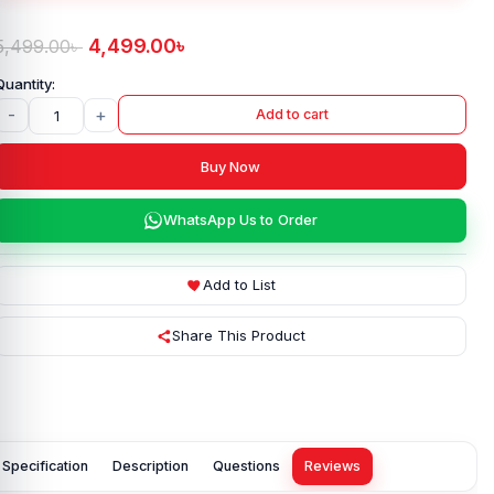
4,499.00
৳
5,499.00
৳
-
+
Add to cart
Buy Now
WhatsApp Us to Order
Add to List
Share This Product
Specification
Description
Questions
Reviews