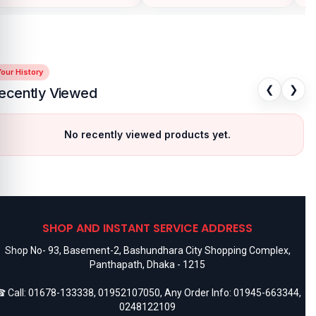
our History
❮
❯
ecently Viewed
No recently viewed products yet.
SHOP AND INSTANT SERVICE ADDRESS
Shop No- 93, Basement-2, Bashundhara City Shopping Complex,
Panthapath, Dhaka - 1215
 Call:
01678-133338
,
01952107050
, Any Order Info:
01945-663344
,
0248122109