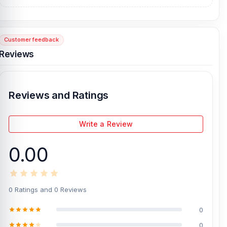
product and receive customer support from our expert technicians
at Nur Telecom. Our shop address is
Shop No. 93, Basement-2,
Bashundhara City Shopping Complex
, Panthapath, Dhaka – 1215.
Customer feedback
[/vc_column][/vc_row]
Reviews
Reviews and Ratings
Write a Review
0.00
0 Ratings and 0 Reviews
0
0