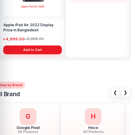
Apple iPad Air 2022 Display
Apple iPad Air 2020 Display
App
Price in Bangladesh
Price in Bangladesh
in 
৳ 4,999.00
৳ 19,999.00
৳ 
৳ 8,999.00
৳ 21,000.00
Add to Cart
Add to Cart
Shop by Brand
❮
❯
ll Brand
G
H
Google Pixel
Hoco
85 Products
40 Products