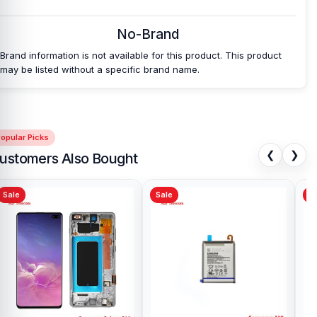
No-Brand
Brand information is not available for this product. This product
may be listed without a specific brand name.
opular Picks
❮
❯
ustomers Also Bought
Sale
Sale
Sa