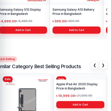
Samsung Galaxy S10 Display
Samsung Galaxy A10 Battery
Ori
Price in Bangladesh
Price in Bangladesh
in 
৳ 4,699.00
৳ 599.00
৳ 1
৳ 6,499.00
৳ 800.00
Add to Cart
Add to Cart
est Selling
❮
❯
imilar Category Best Selling Products
Sale
Sale
Sa