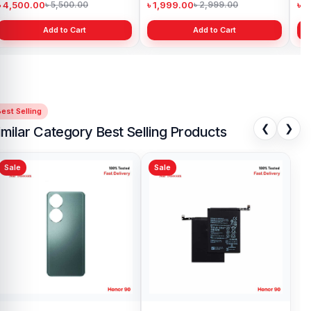
৳ 4,500.00
৳ 1,999.00
৳ 
৳ 5,500.00
৳ 2,999.00
Add to Cart
Add to Cart
est Selling
❮
❯
imilar Category Best Selling Products
Sale
Sale