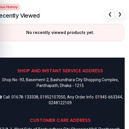
our History
❮
❯
ecently Viewed
No recently viewed products yet.
SHOP AND INSTANT SERVICE ADDRESS
Shop No- 93, Basement-2, Bashundhara City Shopping Complex,
Panthapath, Dhaka - 1215
 Call:
01678-133338
,
01952107050
, Any Order Info:
01945-663344
,
0248122109
CUSTOMER CARE ADDRESS