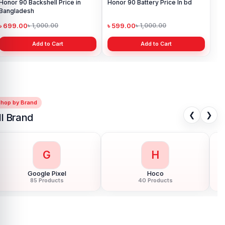
Honor 90 Backshell Price in
Honor 90 Battery Price In bd
Bangladesh
৳ 699.00
৳ 599.00
৳ 1,000.00
৳ 1,000.00
Add to Cart
Add to Cart
Shop by Brand
❮
❯
ll Brand
G
H
Google Pixel
Hoco
85 Products
40 Products