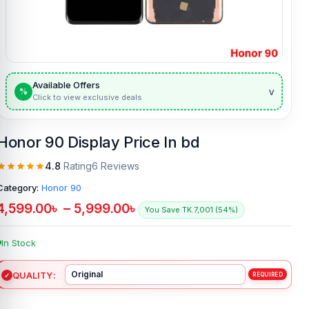
Available Offers
v
%
Click to view exclusive deals
Honor 90 Display Price In bd
4.8
Rating
6 Reviews
Category:
Honor 90
4,599.00
৳
–
5,999.00
৳
You Save TK.7,001 (54%)
In Stock
QUALITY