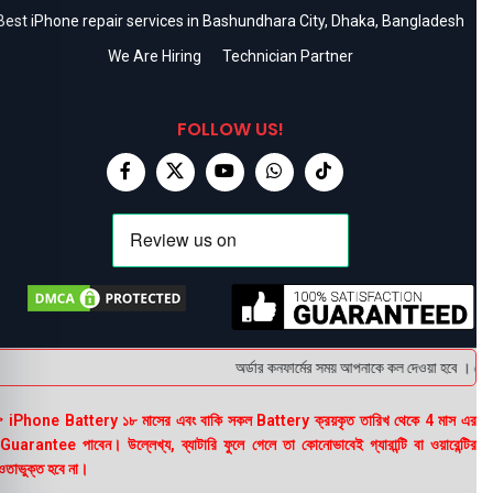
Best iPhone repair services in Bashundhara City, Dhaka, Bangladesh
We Are Hiring
Technician Partner
FOLLOW US!
অর্ডার কনফার্মের সময় আপনাকে কল দেওয়া হবে । ডেলিভ
 iPhone Battery ১৮ মাসের এবং বাকি সকল Battery ক্রয়কৃত তারিখ থেকে 4 মাস এর
uarantee পাবেন। উল্লেখ্য, ব্যাটারি ফুলে গেলে তা কোনোভাবেই গ্যারান্টি বা ওয়ারেন্টির
তাভুক্ত হবে না।