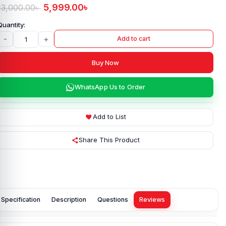
5,999.00
৳
13,000.00
৳
-
+
Add to cart
Buy Now
WhatsApp Us to Order
Add to List
Share This Product
Specification
Description
Questions
Reviews