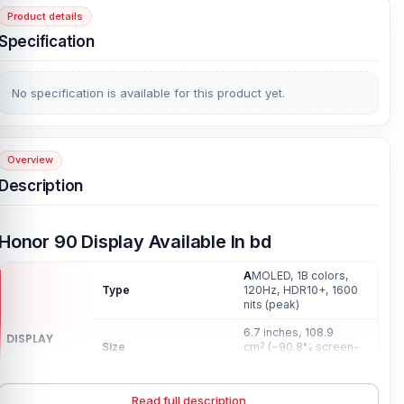
Product details
Specification
No specification is available for this product yet.
Overview
Description
Honor 90 Display Available In bd
A
MOLED, 1B colors,
Type
120Hz, HDR10+, 1600
nits (peak)
6.7 inches, 108.9
DISPLAY
Size
cm
(~90.8% screen-
2
to-body ratio)
1200 x 2664 pixels
Resolution
Read full description
(~435 ppi density)