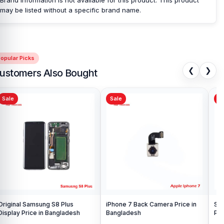
may be listed without a specific brand name.
opular Picks
❮
❯
ustomers Also Bought
Sale
Sale
Sa
Original Samsung S8 Plus
iPhone 7 Back Camera Price in
Sam
Display Price in Bangladesh
Bangladesh
Pri