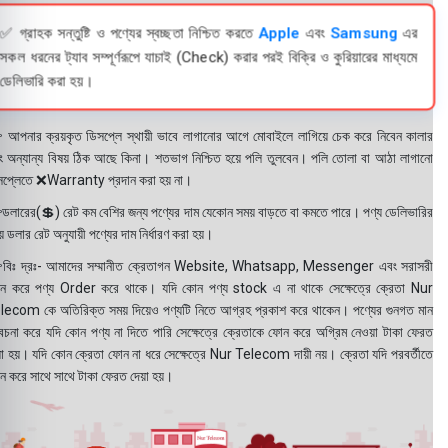
✅ গ্রাহক সন্তুষ্টি ও পণ্যের স্বচ্ছতা নিশ্চিত করতে
Apple
এবং
Samsung
এর
সকল ধরনের ট্যাব সম্পূর্ণরূপে যাচাই (Check) করার পরই বিক্রি ও কুরিয়ারের মাধ্যমে
ডেলিভারি করা হয়।
 আপনার ক্রয়কৃত ডিসপ্লে স্থায়ী ভাবে লাগানোর আগে মোবাইলে লাগিয়ে চেক করে নিবেন কালার
ং অন্যান্য বিষয় ঠিক আছে কিনা। শতভাগ নিশ্চিত হয়ে পলি তুলবেন। পলি তোলা বা আঠা লাগানো
সপ্লেতে ❌Warranty প্রদান করা হয় না।
ডলারের(💲) রেট কম বেশির জন্য পণ্যের দাম যেকোন সময় বাড়তে বা কমতে পারে। পণ্য ডেলিভারির
 ডলার রেট অনুযায়ী পণ্যের দাম নির্ধারণ করা হয়।
বিঃ দ্রঃ- আমাদের সম্মানীত ক্রেতাগন Website, Whatsapp, Messenger এবং সরাসরী
ন করে পণ্য Order করে থাকে। যদি কোন পণ্য stock এ না থাকে সেক্ষেত্রে ক্রেতা Nur
lecom কে অতিরিক্ত সময় দিয়েও পণ্যটি নিতে আগ্রহ প্রকাশ করে থাকেন। পণ্যের গুনগত মান
বেচনা করে যদি কোন পণ্য না দিতে পারি সেক্ষেত্রে ক্রেতাকে ফোন করে অগ্রিম নেওয়া টাকা ফেরত
য়া হয়। যদি কোন ক্রেতা ফোন না ধরে সেক্ষেত্রে Nur Telecom দায়ী নয়। ক্রেতা যদি পরবর্তীতে
ন করে সাথে সাথে টাকা ফেরত দেয়া হয়।