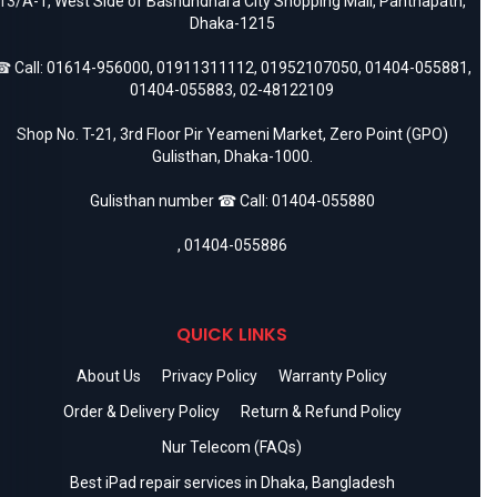
13/A-1, West Side of Bashundhara City Shopping Mall, Panthapath,
Dhaka-1215
 Call:
01614-956000
,
01911311112
,
01952107050
,
01404-055881
,
01404-055883
,
02-48122109
Shop No. T-21, 3rd Floor Pir Yeameni Market, Zero Point (GPO)
Gulisthan, Dhaka-1000.
Gulisthan number ☎ Call:
01404-055880
,
01404-055886
QUICK LINKS
About Us
Privacy Policy
Warranty Policy
Order & Delivery Policy
Return & Refund Policy
Nur Telecom (FAQs)
Best iPad repair services in Dhaka, Bangladesh