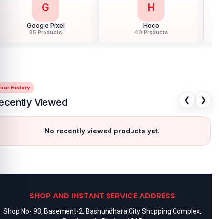
G
H
Google Pixel
Hoco
85 Products
40 Products
our History
❮
❯
ecently Viewed
No recently viewed products yet.
SHOP AND INSTANT SERVICE ADDRESS
Shop No- 93, Basement-2, Bashundhara City Shopping Complex,