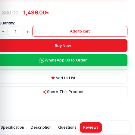
1,499.00
৳
1,800.00
৳
-
+
Add to cart
Buy Now
WhatsApp Us to Order
Add to List
Share This Product
Specification
Description
Questions
Reviews