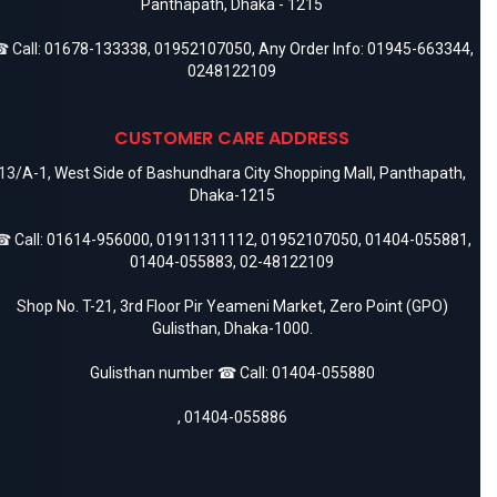
Panthapath, Dhaka - 1215
 Call:
01678-133338
,
01952107050
, Any Order Info:
01945-663344
,
0248122109
CUSTOMER CARE ADDRESS
13/A-1, West Side of Bashundhara City Shopping Mall, Panthapath,
Dhaka-1215
 Call:
01614-956000
,
01911311112
,
01952107050
,
01404-055881
,
01404-055883
,
02-48122109
Shop No. T-21, 3rd Floor Pir Yeameni Market, Zero Point (GPO)
Gulisthan, Dhaka-1000.
Gulisthan number ☎ Call:
01404-055880
,
01404-055886