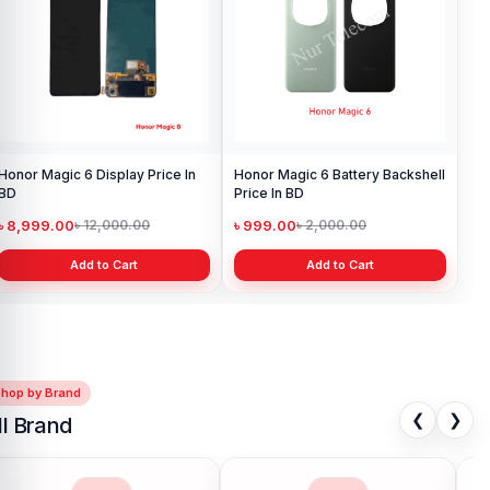
Honor Magic 6 Display Price In
Honor Magic 6 Battery Backshell
BD
Price In BD
৳ 8,999.00
৳ 999.00
৳ 12,000.00
৳ 2,000.00
Add to Cart
Add to Cart
Shop by Brand
❮
❯
ll Brand