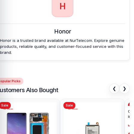
H
Honor
Honor is a trusted brand available at NurTelecom. Explore genuine
products, reliable quality, and customer-focused service with this
brand.
opular Picks
❮
❯
ustomers Also Bought
Sale
Sale
Sa