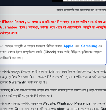
অর্ডার কনফার্মের সময় আপনাকে কল দেওয়া হবে । ডে
 iPhone Battery ১৮ মাসের এবং বাকি সকল Battery ক্রয়কৃত তারিখ থেকে 4 মাস এর
uarantee পাবেন। উল্লেখ্য, ব্যাটারি ফুলে গেলে তা কোনোভাবেই গ্যারান্টি বা ওয়ারেন্টির
তাভুক্ত হবে না।
✅ গ্রাহক সন্তুষ্টি ও পণ্যের স্বচ্ছতা নিশ্চিত করতে
Apple
এবং
Samsung
এর
সকল ধরনের ট্যাব সম্পূর্ণরূপে যাচাই (Check) করার পরই বিক্রি ও কুরিয়ারের মাধ্যমে
ডেলিভারি করা হয়।
 আপনার ক্রয়কৃত ডিসপ্লে স্থায়ী ভাবে লাগানোর আগে মোবাইলে লাগিয়ে চেক করে নিবেন কালার
ং অন্যান্য বিষয় ঠিক আছে কিনা। শতভাগ নিশ্চিত হয়ে পলি তুলবেন। পলি তোলা বা আঠা লাগানো
সপ্লেতে ❌Warranty প্রদান করা হয় না।
ডলারের(💲) রেট কম বেশির জন্য পণ্যের দাম যেকোন সময় বাড়তে বা কমতে পারে। পণ্য ডেলিভারির
 ডলার রেট অনুযায়ী পণ্যের দাম নির্ধারণ করা হয়।
বিঃ দ্রঃ- আমাদের সম্মানীত ক্রেতাগন Website, Whatsapp, Messenger এবং সরাসরী
ন করে পণ্য Order করে থাকে। যদি কোন পণ্য stock এ না থাকে সেক্ষেত্রে ক্রেতা Nur