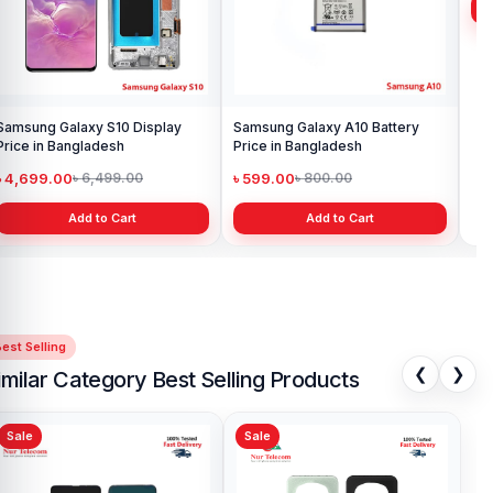
Samsung Galaxy S10 Display
Samsung Galaxy A10 Battery
Ori
Price in Bangladesh
Price in Bangladesh
in 
৳ 4,699.00
৳ 599.00
৳ 1
৳ 6,499.00
৳ 800.00
Add to Cart
Add to Cart
est Selling
❮
❯
imilar Category Best Selling Products
Sale
Sale