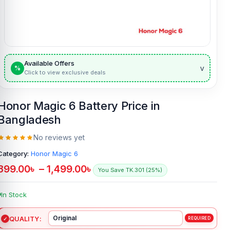
Available Offers
v
%
Click to view exclusive deals
Honor Magic 6 Battery Price in
Bangladesh
No reviews yet
Category:
Honor Magic 6
899.00
৳
–
1,499.00
৳
You Save TK.301 (25%)
In Stock
QUALITY