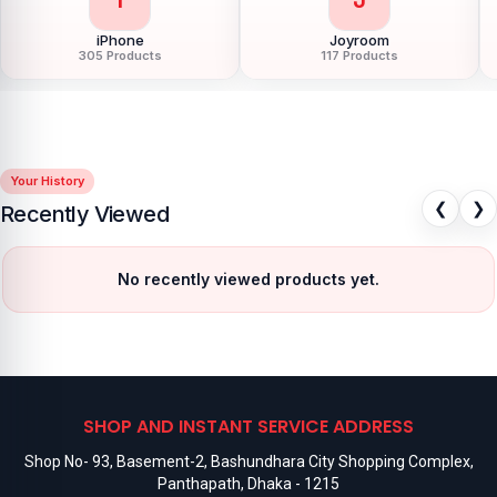
iPhone
Joyroom
305 Products
117 Products
Your History
❮
❯
Recently Viewed
No recently viewed products yet.
SHOP AND INSTANT SERVICE ADDRESS
Shop No- 93, Basement-2, Bashundhara City Shopping Complex,
Panthapath, Dhaka - 1215