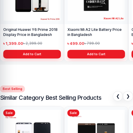
Original Huawei Y6 Prime 2018
Xiaomi Mi A2 Lite Battery Price
Display Price in Bangladesh
in Bangladesh
৳ 1,399.00
৳ 499.00
৳ 2,399.00
৳ 799.00
Add to Cart
Add to Cart
Best Selling
❮
❯
Similar Category Best Selling Products
Sale
Sale