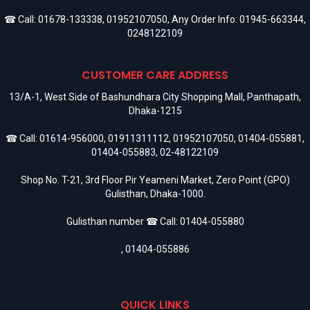
☎ Call:
01678-133338
,
01952107050
, Any Order Info:
01945-663344
,
0248122109
CUSTOMER CARE ADDRESS
13/A-1, West Side of Bashundhara City Shopping Mall, Panthapath,
Dhaka-1215
☎ Call:
01614-956000
,
01911311112
,
01952107050
,
01404-055881
,
01404-055883
,
02-48122109
Shop No. T-21, 3rd Floor Pir Yeameni Market, Zero Point (GPO)
Gulisthan, Dhaka-1000.
Gulisthan number ☎ Call:
01404-055880
,
01404-055886
QUICK LINKS