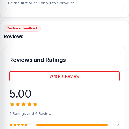
to get this official and original brand product and receive customer
Be the first to ask about this product.
support from our expert technicians at Nur Telecom. Our shop
address is
Shop No. 93, Basement-2, Bashundhara City Shopping
Complex
, Panthapath, Dhaka – 1215.
Customer feedback
[/vc_column][/vc_row]
Reviews
Reviews and Ratings
Write a Review
5.00
4 Ratings and 4 Reviews
4