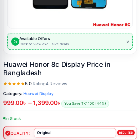
Available Offers
v
%
Click to view exclusive deals
Huawei Honor 8c Display Price in
Bangladesh
5.0
Rating
4 Reviews
Category:
Huawei Display
999.00
৳
–
1,399.00
৳
You Save TK.1,100 (44%)
In Stock
QUALITY