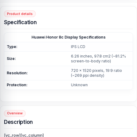
Product details
Specification
Huawei Honor 8c Display Specifications
Type:
IPS LCD
6.26 inches, 97.8 cm2 (~81.2%
Size:
screen-to-body ratio)
720 x 1520 pixels, 19:9 ratio
Resolution:
(~269 ppi density)
Protection:
Unknown
Overview
Description
[vc_row][vc_column]