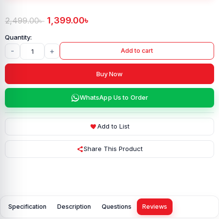
1,399.00
৳
2,499.00
৳
-
+
Add to cart
Buy Now
WhatsApp Us to Order
Add to List
Share This Product
Specification
Description
Questions
Reviews