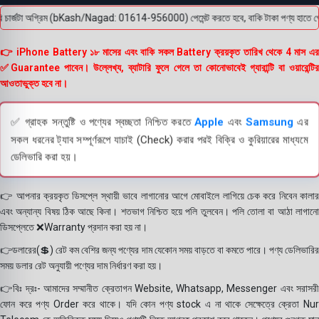
ার্জটা অগ্রিম (bKash/Nagad: 01614-956000) পেমেন্ট করতে হবে, বাকি টাকা পণ্য হাতে পেয়ে। ব
👉 iPhone Battery ১৮ মাসের এবং বাকি সকল Battery ক্রয়কৃত তারিখ থেকে 4 মাস এর
✅Guarantee পাবেন। উল্লেখ্য, ব্যাটারি ফুলে গেলে তা কোনোভাবেই গ্যারান্টি বা ওয়ারেন্টির
আওতাভুক্ত হবে না।
✅ গ্রাহক সন্তুষ্টি ও পণ্যের স্বচ্ছতা নিশ্চিত করতে
Apple
এবং
Samsung
এর
সকল ধরনের ট্যাব সম্পূর্ণরূপে যাচাই (Check) করার পরই বিক্রি ও কুরিয়ারের মাধ্যমে
ডেলিভারি করা হয়।
👉 আপনার ক্রয়কৃত ডিসপ্লে স্থায়ী ভাবে লাগানোর আগে মোবাইলে লাগিয়ে চেক করে নিবেন কালার
এবং অন্যান্য বিষয় ঠিক আছে কিনা। শতভাগ নিশ্চিত হয়ে পলি তুলবেন। পলি তোলা বা আঠা লাগানো
ডিসপ্লেতে ❌Warranty প্রদান করা হয় না।
👉ডলারের(💲) রেট কম বেশির জন্য পণ্যের দাম যেকোন সময় বাড়তে বা কমতে পারে। পণ্য ডেলিভারির
সময় ডলার রেট অনুযায়ী পণ্যের দাম নির্ধারণ করা হয়।
👉বিঃ দ্রঃ- আমাদের সম্মানীত ক্রেতাগন Website, Whatsapp, Messenger এবং সরাসরী
ফোন করে পণ্য Order করে থাকে। যদি কোন পণ্য stock এ না থাকে সেক্ষেত্রে ক্রেতা Nur