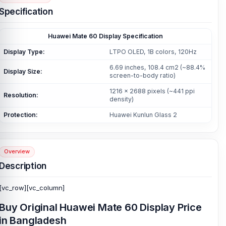
Specification
Huawei Mate 60 Display
Specification
Display Type:
LTPO OLED, 1B colors, 120Hz
6.69 inches, 108.4 cm2 (~88.4%
Display Size:
screen-to-body ratio)
1216 x 2688 pixels (~441 ppi
Resolution:
density)
Protection:
Huawei Kunlun Glass 2
Overview
Description
[vc_row][vc_column]
Buy Original
Huawei Mate 60 Display Price
in Bangladesh