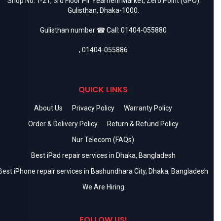
Shop No. T-21, 3rd Floor Pir Yeameni Market, Zero Point (GPO)
Gulisthan, Dhaka-1000.
Gulisthan number ☎ Call:
01404-055880
,
01404-055886
QUICK LINKS
About Us
Privacy Policy
Warranty Policy
Order & Delivery Policy
Return & Refund Policy
Nur Telecom (FAQs)
Best iPad repair services in Dhaka, Bangladesh
Best iPhone repair services in Bashundhara City, Dhaka, Bangladesh
We Are Hiring
FOLLOW US!