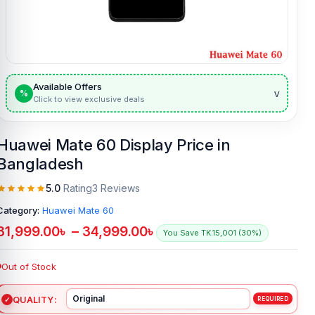
Available Offers
v
%
Click to view exclusive deals
Huawei Mate 60 Display Price in
Bangladesh
5.0
Rating
3 Reviews
Category:
Huawei Mate 60
31,999.00
৳
–
34,999.00
৳
You Save TK.15,001 (30%)
Out of Stock
QUALITY