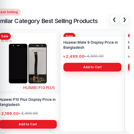
est Selling
❮
❯
imilar Category Best Selling Products
Sale
Sale
Sa
Huawei P10 Plus Display Price in
Huawei Mate 9 Display Price in
Hua
Bangladesh
Bangladesh
Ba
৳ 2,199.00
৳ 2,499.00
৳ 
৳ 3,400.00
৳ 4,000.00
Add to Cart
Add to Cart