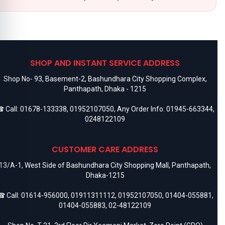
SHOP AND INSTANT SERVICE ADDRESS
Shop No- 93, Basement-2, Bashundhara City Shopping Complex,
Panthapath, Dhaka - 1215
 Call:
01678-133338
,
01952107050
, Any Order Info:
01945-663344
,
0248122109
CUSTOMER CARE ADDRESS
13/A-1, West Side of Bashundhara City Shopping Mall, Panthapath,
Dhaka-1215
 Call:
01614-956000
,
01911311112
,
01952107050
,
01404-055881
,
01404-055883
,
02-48122109