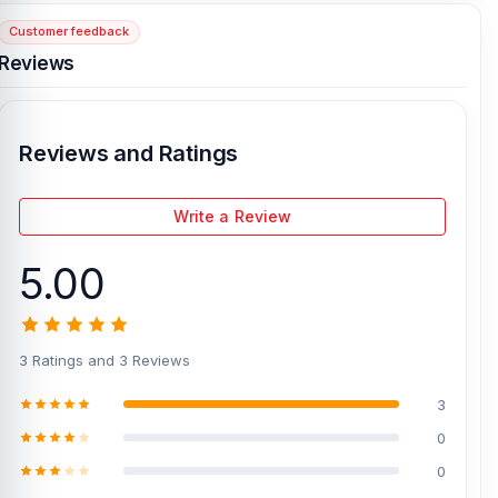
Dhaka – 1215.
Customer feedback
Reviews
[/vc_column][/vc_row]
Reviews and Ratings
Write a Review
5.00
3 Ratings and 3 Reviews
3
0
0