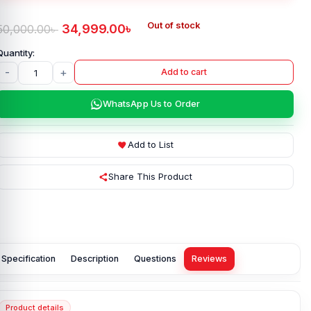
Out of stock
34,999.00
৳
50,000.00
৳
-
+
Add to cart
WhatsApp Us to Order
Add to List
Share This Product
Specification
Description
Questions
Reviews
Product details