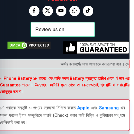
অর্ডার কনফার্মের সময় আপনাকে কল দেওয়া হবে । ডেলিভারি
 iPhone Battery ১৮ মাসের এবং বাকি সকল Battery ক্রয়কৃত তারিখ থেকে 4 মাস এর
uarantee পাবেন। উল্লেখ্য, ব্যাটারি ফুলে গেলে তা কোনোভাবেই গ্যারান্টি বা ওয়ারেন্টির
তাভুক্ত হবে না।
✅ গ্রাহক সন্তুষ্টি ও পণ্যের স্বচ্ছতা নিশ্চিত করতে
Apple
এবং
Samsung
এর
সকল ধরনের ট্যাব সম্পূর্ণরূপে যাচাই (Check) করার পরই বিক্রি ও কুরিয়ারের মাধ্যমে
ডেলিভারি করা হয়।