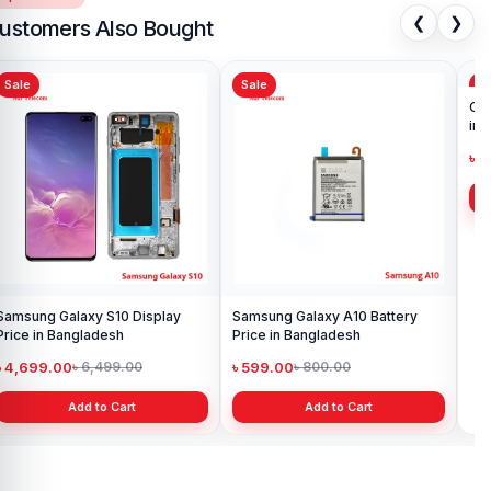
❮
❯
ustomers Also Bought
Sale
Sale
Sa
Samsung Galaxy S10 Display
Samsung Galaxy A10 Battery
Ori
Price in Bangladesh
Price in Bangladesh
in 
৳ 4,699.00
৳ 599.00
৳ 1
৳ 6,499.00
৳ 800.00
Add to Cart
Add to Cart