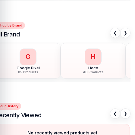
Shop by Brand
❮
❯
ll Brand
G
H
Google Pixel
Hoco
85 Products
40 Products
our History
❮
❯
ecently Viewed
No recently viewed products yet.