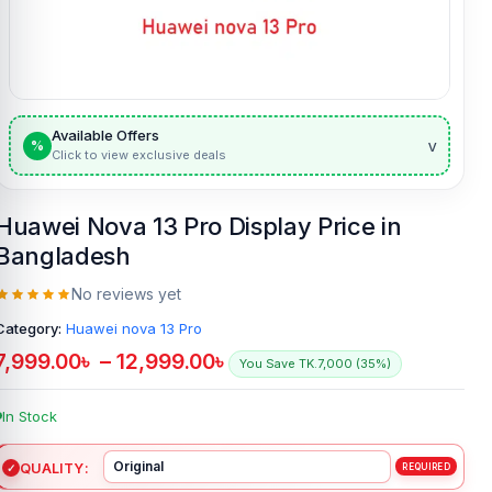
Available Offers
v
%
Click to view exclusive deals
Huawei Nova 13 Pro Display Price in
Bangladesh
No reviews yet
Category:
Huawei nova 13 Pro
7,999.00
৳
–
12,999.00
৳
You Save TK.7,000 (35%)
In Stock
QUALITY