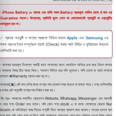
অর্ডার কনফার্মের সময় আপনাকে কল দেওয়া হবে । ডেলিভারি
 iPhone Battery ১৮ মাসের এবং বাকি সকল Battery ক্রয়কৃত তারিখ থেকে 4 মাস এর
uarantee পাবেন। উল্লেখ্য, ব্যাটারি ফুলে গেলে তা কোনোভাবেই গ্যারান্টি বা ওয়ারেন্টির
তাভুক্ত হবে না।
✅ গ্রাহক সন্তুষ্টি ও পণ্যের স্বচ্ছতা নিশ্চিত করতে
Apple
এবং
Samsung
এর
সকল ধরনের ট্যাব সম্পূর্ণরূপে যাচাই (Check) করার পরই বিক্রি ও কুরিয়ারের মাধ্যমে
ডেলিভারি করা হয়।
 আপনার ক্রয়কৃত ডিসপ্লে স্থায়ী ভাবে লাগানোর আগে মোবাইলে লাগিয়ে চেক করে নিবেন কালার
ং অন্যান্য বিষয় ঠিক আছে কিনা। শতভাগ নিশ্চিত হয়ে পলি তুলবেন। পলি তোলা বা আঠা লাগানো
সপ্লেতে ❌Warranty প্রদান করা হয় না।
ডলারের(💲) রেট কম বেশির জন্য পণ্যের দাম যেকোন সময় বাড়তে বা কমতে পারে। পণ্য ডেলিভারির
 ডলার রেট অনুযায়ী পণ্যের দাম নির্ধারণ করা হয়।
বিঃ দ্রঃ- আমাদের সম্মানীত ক্রেতাগন Website, Whatsapp, Messenger এবং সরাসরী
ন করে পণ্য Order করে থাকে। যদি কোন পণ্য stock এ না থাকে সেক্ষেত্রে ক্রেতা Nur
lecom কে অতিরিক্ত সময় দিয়েও পণ্যটি নিতে আগ্রহ প্রকাশ করে থাকেন। পণ্যের গুনগত মান
বেচনা করে যদি কোন পণ্য না দিতে পারি সেক্ষেত্রে ক্রেতাকে ফোন করে অগ্রিম নেওয়া টাকা ফেরত