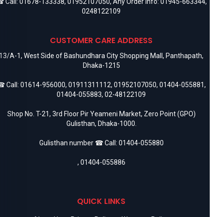
 Call:
01678-133338
,
01952107050
, Any Order Info:
01945-663344
,
0248122109
CUSTOMER CARE ADDRESS
13/A-1, West Side of Bashundhara City Shopping Mall, Panthapath,
Dhaka-1215
 Call:
01614-956000
,
01911311112
,
01952107050
,
01404-055881
,
01404-055883
,
02-48122109
Shop No. T-21, 3rd Floor Pir Yeameni Market, Zero Point (GPO)
Gulisthan, Dhaka-1000.
Gulisthan number ☎ Call:
01404-055880
,
01404-055886
QUICK LINKS