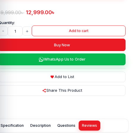
12,999.00
৳
19,999.00
৳
-
+
Add to cart
Buy Now
WhatsApp Us to Order
Add to List
Share This Product
Specification
Description
Questions
Reviews