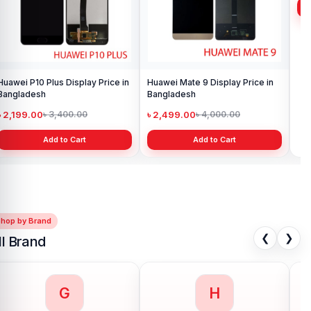
Huawei P10 Plus Display Price in
Huawei Mate 9 Display Price in
Hu
Bangladesh
Bangladesh
Dis
৳ 2,199.00
৳ 2,499.00
৳ 
৳ 3,400.00
৳ 4,000.00
Add to Cart
Add to Cart
Shop by Brand
❮
❯
ll Brand
G
H