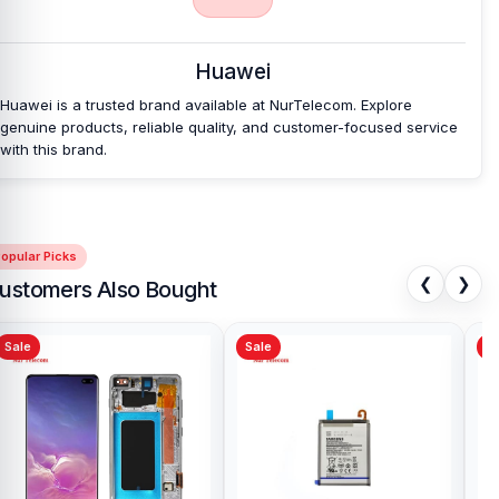
Huawei
Huawei is a trusted brand available at NurTelecom. Explore
genuine products, reliable quality, and customer-focused service
with this brand.
opular Picks
❮
❯
ustomers Also Bought
Sale
Sale
Sa