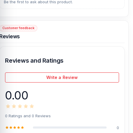
can come to our store to get this official and original brand
Be the first to ask about this product.
product and receive customer support from our expert technicians
at Nur Telecom. Our shop address is
Shop No. 93, Basement-2,
Bashundhara City Shopping Complex
, Panthapath, Dhaka – 1215.
Customer feedback
[/vc_column][/vc_row]
Reviews
Reviews and Ratings
Write a Review
0.00
0 Ratings and 0 Reviews
0