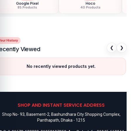
Google Pixel
Hoco
85 Products
40 Products
our History
❮
❯
ecently Viewed
No recently viewed products yet.
SHOP AND INSTANT SERVICE ADDRESS
Shop No- 93, Basement-2, Bashundhara City Shopping Complex,
Panthapath, Dhaka - 1215