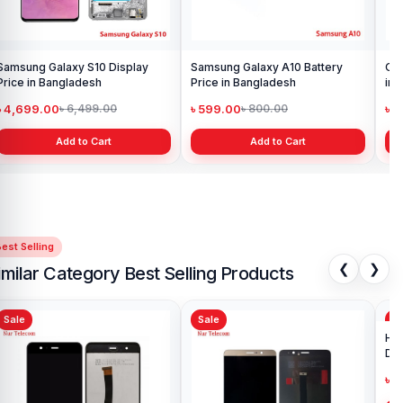
Samsung Galaxy S10 Display
Samsung Galaxy A10 Battery
Ori
Price in Bangladesh
Price in Bangladesh
in 
৳ 4,699.00
৳ 599.00
৳ 1
৳ 6,499.00
৳ 800.00
Add to Cart
Add to Cart
est Selling
❮
❯
imilar Category Best Selling Products
Sale
Sale
Sa