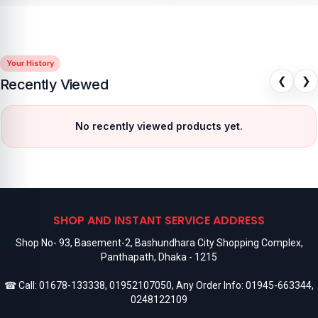
Your History
❮
❯
Recently Viewed
No recently viewed products yet.
SHOP AND INSTANT SERVICE ADDRESS
Shop No- 93, Basement-2, Bashundhara City Shopping Complex,
Panthapath, Dhaka - 1215
☎ Call:
01678-133338
,
01952107050
, Any Order Info:
01945-663344
,
0248122109