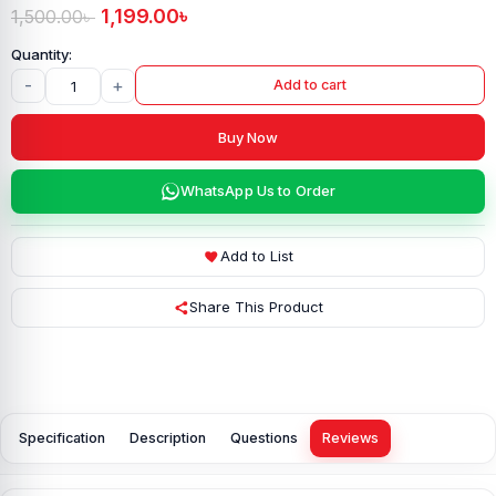
1,199.00
৳
1,500.00
৳
-
+
Add to cart
Buy Now
WhatsApp Us to Order
Add to List
Share This Product
Specification
Description
Questions
Reviews