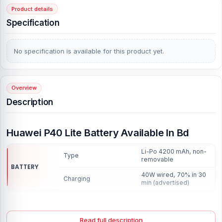
Product details
Specification
No specification is available for this product yet.
Overview
Description
Huawei P40 Lite Battery Available In Bd
Li-Po 4200 mAh, non-
Type
removable
BATTERY
40W wired, 70% in 30
Charging
min (advertised)
Suppose you are not satisfied with our battery.
We will give you a replacement guarantee
Read full description