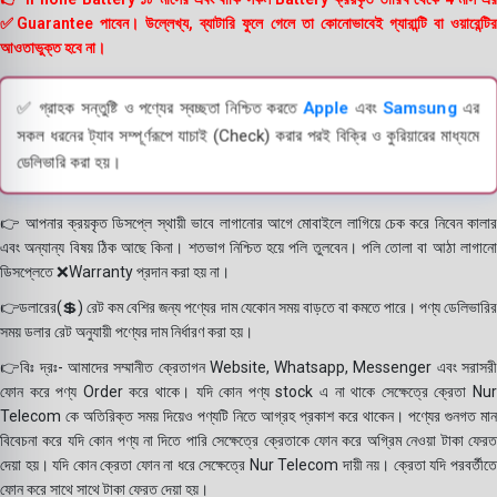
✅Guarantee পাবেন। উল্লেখ্য, ব্যাটারি ফুলে গেলে তা কোনোভাবেই গ্যারান্টি বা ওয়ারেন্টির
আওতাভুক্ত হবে না।
✅ গ্রাহক সন্তুষ্টি ও পণ্যের স্বচ্ছতা নিশ্চিত করতে
Apple
এবং
Samsung
এর
সকল ধরনের ট্যাব সম্পূর্ণরূপে যাচাই (Check) করার পরই বিক্রি ও কুরিয়ারের মাধ্যমে
ডেলিভারি করা হয়।
👉 আপনার ক্রয়কৃত ডিসপ্লে স্থায়ী ভাবে লাগানোর আগে মোবাইলে লাগিয়ে চেক করে নিবেন কালার
এবং অন্যান্য বিষয় ঠিক আছে কিনা। শতভাগ নিশ্চিত হয়ে পলি তুলবেন। পলি তোলা বা আঠা লাগানো
ডিসপ্লেতে ❌Warranty প্রদান করা হয় না।
👉ডলারের(💲) রেট কম বেশির জন্য পণ্যের দাম যেকোন সময় বাড়তে বা কমতে পারে। পণ্য ডেলিভারির
সময় ডলার রেট অনুযায়ী পণ্যের দাম নির্ধারণ করা হয়।
👉বিঃ দ্রঃ- আমাদের সম্মানীত ক্রেতাগন Website, Whatsapp, Messenger এবং সরাসরী
ফোন করে পণ্য Order করে থাকে। যদি কোন পণ্য stock এ না থাকে সেক্ষেত্রে ক্রেতা Nur
Telecom কে অতিরিক্ত সময় দিয়েও পণ্যটি নিতে আগ্রহ প্রকাশ করে থাকেন। পণ্যের গুনগত মান
বিবেচনা করে যদি কোন পণ্য না দিতে পারি সেক্ষেত্রে ক্রেতাকে ফোন করে অগ্রিম নেওয়া টাকা ফেরত
দেয়া হয়। যদি কোন ক্রেতা ফোন না ধরে সেক্ষেত্রে Nur Telecom দায়ী নয়। ক্রেতা যদি পরবর্তীতে
ফোন করে সাথে সাথে টাকা ফেরত দেয়া হয়।