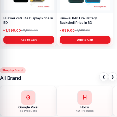
Huawei P40 Lite Display Price In
Huawei P40 Lite Battery
BD
Backshell Price In BD
৳ 1,999.00
৳ 699.00
৳ 2,800.00
৳ 1,500.00
Add to Cart
Add to Cart
Shop by Brand
❮
❯
All Brand
G
H
Google Pixel
Hoco
85 Products
40 Products