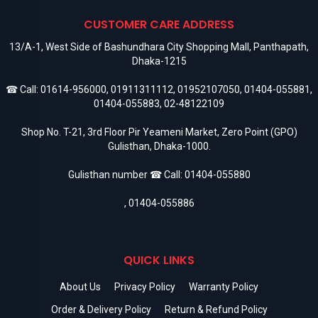
CUSTOMER CARE ADDRESS
13/A-1, West Side of Bashundhara City Shopping Mall, Panthapath,
Dhaka-1215
☎ Call:
01614-956000
,
01911311112
,
01952107050
,
01404-055881
,
01404-055883
,
02-48122109
Shop No. T-21, 3rd Floor Pir Yeameni Market, Zero Point (GPO)
Gulisthan, Dhaka-1000.
Gulisthan number ☎ Call:
01404-055880
,
01404-055886
QUICK LINKS
About Us
Privacy Policy
Warranty Policy
Order & Delivery Policy
Return & Refund Policy