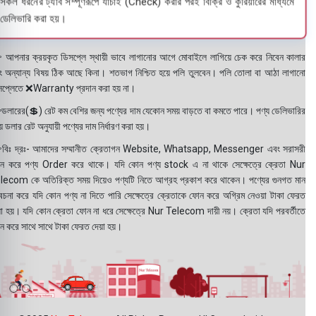
সকল ধরনের ট্যাব সম্পূর্ণরূপে যাচাই (Check) করার পরই বিক্রি ও কুরিয়ারের মাধ্যমে
ডেলিভারি করা হয়।
 আপনার ক্রয়কৃত ডিসপ্লে স্থায়ী ভাবে লাগানোর আগে মোবাইলে লাগিয়ে চেক করে নিবেন কালার
ং অন্যান্য বিষয় ঠিক আছে কিনা। শতভাগ নিশ্চিত হয়ে পলি তুলবেন। পলি তোলা বা আঠা লাগানো
সপ্লেতে ❌Warranty প্রদান করা হয় না।
ডলারের(💲) রেট কম বেশির জন্য পণ্যের দাম যেকোন সময় বাড়তে বা কমতে পারে। পণ্য ডেলিভারির
 ডলার রেট অনুযায়ী পণ্যের দাম নির্ধারণ করা হয়।
বিঃ দ্রঃ- আমাদের সম্মানীত ক্রেতাগন Website, Whatsapp, Messenger এবং সরাসরী
ন করে পণ্য Order করে থাকে। যদি কোন পণ্য stock এ না থাকে সেক্ষেত্রে ক্রেতা Nur
lecom কে অতিরিক্ত সময় দিয়েও পণ্যটি নিতে আগ্রহ প্রকাশ করে থাকেন। পণ্যের গুনগত মান
বেচনা করে যদি কোন পণ্য না দিতে পারি সেক্ষেত্রে ক্রেতাকে ফোন করে অগ্রিম নেওয়া টাকা ফেরত
য়া হয়। যদি কোন ক্রেতা ফোন না ধরে সেক্ষেত্রে Nur Telecom দায়ী নয়। ক্রেতা যদি পরবর্তীতে
ন করে সাথে সাথে টাকা ফেরত দেয়া হয়।