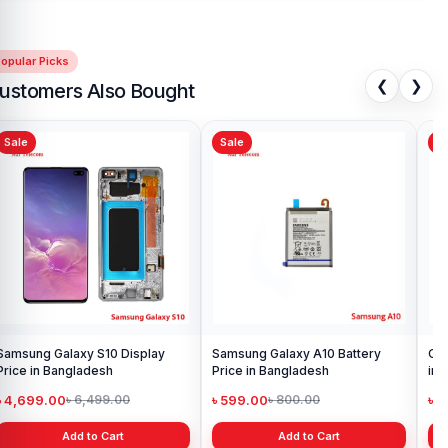
opular Picks
❮
❯
ustomers Also Bought
Sale
Sale
Sa
Samsung Galaxy S10 Display
Samsung Galaxy A10 Battery
Ori
Price in Bangladesh
Price in Bangladesh
in 
৳ 4,699.00
৳ 599.00
৳ 1
৳ 6,499.00
৳ 800.00
Add to Cart
Add to Cart