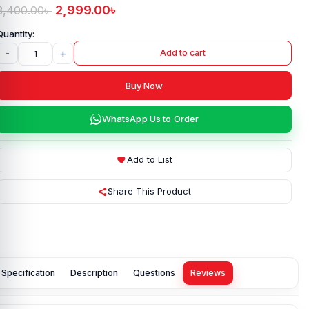
2,999.00
৳
3,400.00
৳
-
+
Add to cart
Buy Now
WhatsApp Us to Order
Add to List
Share This Product
Specification
Description
Questions
Reviews