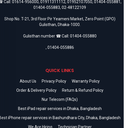
 Call:
01614-956000
,
01911311112
,
01952107050
,
01404-055881
,
01404-055883
,
02-48122109
Shop No. T-21, 3rd Floor Pir Yeameni Market, Zero Point (GPO)
Gulisthan, Dhaka-1000.
Gulisthan number ☎ Call:
01404-055880
,
01404-055886
QUICK LINKS
About Us
Privacy Policy
Warranty Policy
Order & Delivery Policy
Return & Refund Policy
Nur Telecom (FAQs)
Best iPad repair services in Dhaka, Bangladesh
Best iPhone repair services in Bashundhara City, Dhaka, Bangladesh
We Are Hiring
Technician Partner