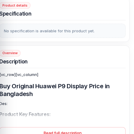
Product details
Specification
No specification is available for this product yet.
Overview
Description
[vc_row][vc_column]
Buy Original Huawei P9 Display Price in
Bangladesh
Des:
Product Key Features:
Display Type:
Display Size:
Read full description