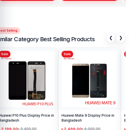
est Selling
❮
❯
imilar Category Best Selling Products
Sale
Sale
Sa
Huawei P10 Plus Display Price in
Huawei Mate 9 Display Price in
Hua
Bangladesh
Bangladesh
Ba
৳ 2,199.00
৳ 2,499.00
৳ 
৳ 3,400.00
৳ 4,000.00