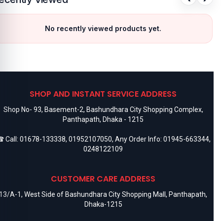
No recently viewed products yet.
SHOP AND INSTANT SERVICE ADDRESS
Shop No- 93, Basement-2, Bashundhara City Shopping Complex,
Panthapath, Dhaka - 1215
 Call:
01678-133338
,
01952107050
, Any Order Info:
01945-663344
,
0248122109
CUSTOMER CARE ADDRESS
13/A-1, West Side of Bashundhara City Shopping Mall, Panthapath,
Dhaka-1215