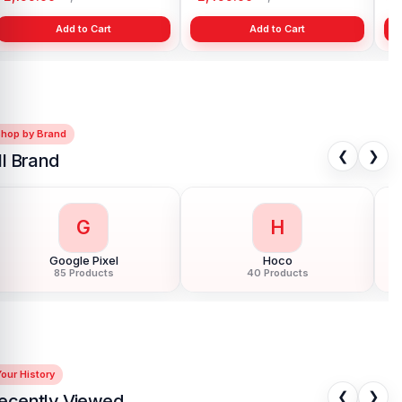
Add to Cart
Add to Cart
Shop by Brand
❮
❯
ll Brand
G
H
Google Pixel
Hoco
85 Products
40 Products
our History
❮
❯
ecently Viewed