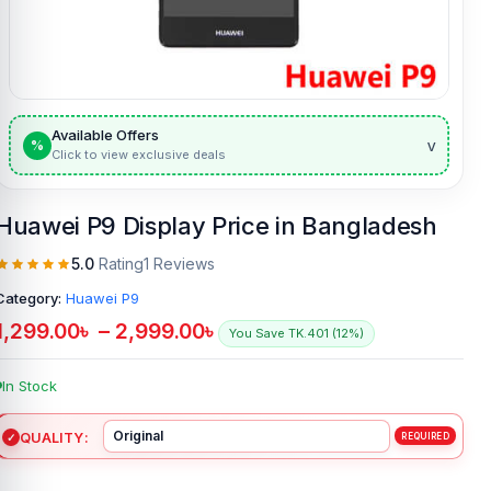
Available Offers
v
%
Click to view exclusive deals
Huawei P9 Display Price in Bangladesh
5.0
Rating
1 Reviews
Category:
Huawei P9
1,299.00
৳
–
2,999.00
৳
You Save TK.401 (12%)
In Stock
QUALITY