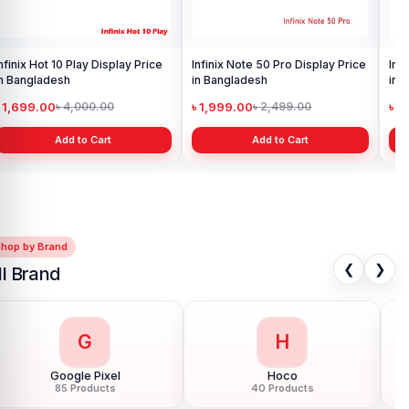
Infinix Hot 60 Pro Display Price
in Bangladesh
৳ 4,999.00
৳ 6,999.00
Add to Cart
Shop by Brand
❮
❯
ll Brand
G
H
Google Pixel
Hoco
85 Products
40 Products