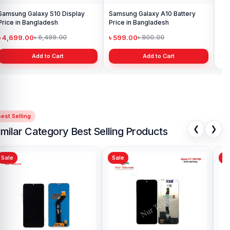
Samsung Galaxy S10 Display
Samsung Galaxy A10 Battery
Ori
Price in Bangladesh
Price in Bangladesh
in 
৳ 4,699.00
৳ 599.00
৳ 1
৳ 6,499.00
৳ 800.00
Add to Cart
Add to Cart
est Selling
❮
❯
imilar Category Best Selling Products
Sale
Sale
Sa
Infinix Hot 12 display price in
Inf
Bangladesh
Ba
৳ 1,799.00
৳ 
৳ 3,000.00
Add to Cart