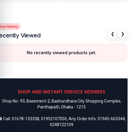
our History
❮
❯
ecently Viewed
No recently viewed products yet.
SHOP AND INSTANT SERVICE ADDRESS
Shop No- 93, Basement-2, Bashundhara City Shopping Complex,
Panthapath, Dhaka - 1215
 Call:
01678-133338
,
01952107050
, Any Order Info:
01945-663344
,
0248122109