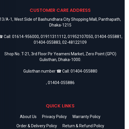
CUSTOMER CARE ADDRESS
13/A-1, West Side of Bashundhara City Shopping Mall, Panthapath,
Dhaka-1215
 Call:
01614-956000
,
01911311112
,
01952107050
,
01404-055881
,
01404-055883
,
02-48122109
Shop No. T-21, 3rd Floor Pir Yeameni Market, Zero Point (GPO)
Gulisthan, Dhaka-1000.
Gulisthan number ☎ Call:
01404-055880
,
01404-055886
QUICK LINKS
About Us
Privacy Policy
Warranty Policy
Order & Delivery Policy
Return & Refund Policy