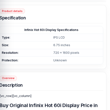
Product details
Specification
Infinix Hot 60i Display Specifications
Type:
IPS LCD
Size:
6.75 inches
Resolution:
720 x 1600 pixels
Protection:
Unknown
Overview
Description
[vc_row][vc_column]
Buy Original Infinix Hot 60i Display Price in