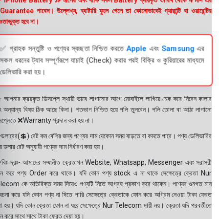
 iPhone Battery ১৮ মাসের এবং বাকি সকল Battery ক্রয়কৃত তারিখ থেকে 4 মাস এর
uarantee পাবেন। উল্লেখ্য, ব্যাটারি ফুলে গেলে তা কোনোভাবেই গ্যারান্টি বা ওয়ারেন্টির
তাভুক্ত হবে না।
✅ গ্রাহক সন্তুষ্টি ও পণ্যের স্বচ্ছতা নিশ্চিত করতে
Apple
এবং
Samsung
এর
সকল ধরনের ট্যাব সম্পূর্ণরূপে যাচাই (Check) করার পরই বিক্রি ও কুরিয়ারের মাধ্যমে
ডেলিভারি করা হয়।
 আপনার ক্রয়কৃত ডিসপ্লে স্থায়ী ভাবে লাগানোর আগে মোবাইলে লাগিয়ে চেক করে নিবেন কালার
ং অন্যান্য বিষয় ঠিক আছে কিনা। শতভাগ নিশ্চিত হয়ে পলি তুলবেন। পলি তোলা বা আঠা লাগানো
সপ্লেতে ❌Warranty প্রদান করা হয় না।
ডলারের(💲) রেট কম বেশির জন্য পণ্যের দাম যেকোন সময় বাড়তে বা কমতে পারে। পণ্য ডেলিভারির
 ডলার রেট অনুযায়ী পণ্যের দাম নির্ধারণ করা হয়।
বিঃ দ্রঃ- আমাদের সম্মানীত ক্রেতাগন Website, Whatsapp, Messenger এবং সরাসরী
ন করে পণ্য Order করে থাকে। যদি কোন পণ্য stock এ না থাকে সেক্ষেত্রে ক্রেতা Nur
lecom কে অতিরিক্ত সময় দিয়েও পণ্যটি নিতে আগ্রহ প্রকাশ করে থাকেন। পণ্যের গুনগত মান
বেচনা করে যদি কোন পণ্য না দিতে পারি সেক্ষেত্রে ক্রেতাকে ফোন করে অগ্রিম নেওয়া টাকা ফেরত
য়া হয়। যদি কোন ক্রেতা ফোন না ধরে সেক্ষেত্রে Nur Telecom দায়ী নয়। ক্রেতা যদি পরবর্তীতে
ন করে সাথে সাথে টাকা ফেরত দেয়া হয়।