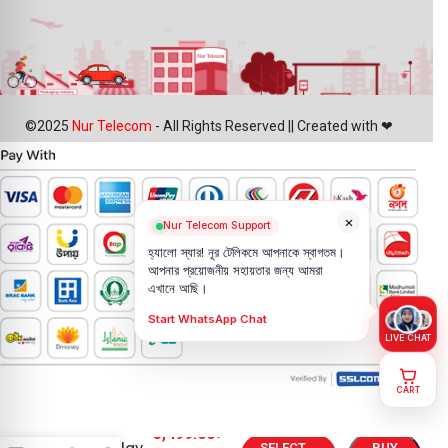
©2025
Nur Telecom
- All Rights Reserved || Created with ❤
×
Nur Telecom Support
হ্যালো স্যার! নূর টেলিকমে আপনাকে স্বাগতম।
আপনার প্রয়োজনীয় সহায়তার জন্য আমরা
এখানে আছি।
Start WhatsApp Chat
LIVE CHAT
CART
Infinix Hot
3,499.00
৳
SELECT
BUY