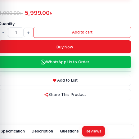
5,999.00
৳
8,999.00
৳
-
+
Add to cart
Buy Now
WhatsApp Us to Order
Add to List
Share This Product
Specification
Description
Questions
Reviews