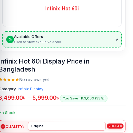
Available Offers
v
%
Click to view exclusive deals
Infinix Hot 60i Display Price in
Bangladesh
No reviews yet
Category:
Infinix Display
3,499.00
৳
–
5,999.00
৳
You Save TK.3,000 (33%)
In Stock
QUALITY