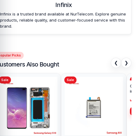
Infinix
Infinix is a trusted brand available at NurTelecom. Explore genuine
products, reliable quality, and customer-focused service with this
brand.
opular Picks
❮
❯
ustomers Also Bought
Sale
Sale
Sa