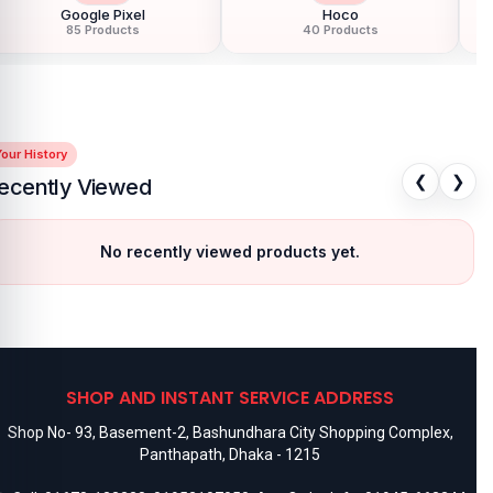
Google Pixel
Hoco
85 Products
40 Products
our History
❮
❯
ecently Viewed
No recently viewed products yet.
SHOP AND INSTANT SERVICE ADDRESS
Shop No- 93, Basement-2, Bashundhara City Shopping Complex,
Panthapath, Dhaka - 1215