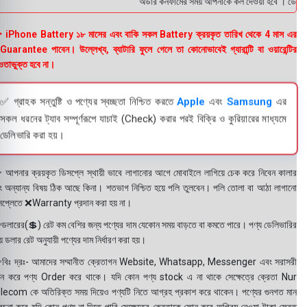
অর্ডার কনফার্মের সময় আপনাকে কল দেওয়া হবে । ডেলিভার
 iPhone Battery ১৮ মাসের এবং বাকি সকল Battery ক্রয়কৃত তারিখ থেকে 4 মাস এর
uarantee পাবেন। উল্লেখ্য, ব্যাটারি ফুলে গেলে তা কোনোভাবেই গ্যারান্টি বা ওয়ারেন্টির
তাভুক্ত হবে না।
✅ গ্রাহক সন্তুষ্টি ও পণ্যের স্বচ্ছতা নিশ্চিত করতে
Apple
এবং
Samsung
এর
সকল ধরনের ট্যাব সম্পূর্ণরূপে যাচাই (Check) করার পরই বিক্রি ও কুরিয়ারের মাধ্যমে
ডেলিভারি করা হয়।
 আপনার ক্রয়কৃত ডিসপ্লে স্থায়ী ভাবে লাগানোর আগে মোবাইলে লাগিয়ে চেক করে নিবেন কালার
ং অন্যান্য বিষয় ঠিক আছে কিনা। শতভাগ নিশ্চিত হয়ে পলি তুলবেন। পলি তোলা বা আঠা লাগানো
সপ্লেতে ❌Warranty প্রদান করা হয় না।
ডলারের(💲) রেট কম বেশির জন্য পণ্যের দাম যেকোন সময় বাড়তে বা কমতে পারে। পণ্য ডেলিভারির
 ডলার রেট অনুযায়ী পণ্যের দাম নির্ধারণ করা হয়।
বিঃ দ্রঃ- আমাদের সম্মানীত ক্রেতাগন Website, Whatsapp, Messenger এবং সরাসরী
ন করে পণ্য Order করে থাকে। যদি কোন পণ্য stock এ না থাকে সেক্ষেত্রে ক্রেতা Nur
lecom কে অতিরিক্ত সময় দিয়েও পণ্যটি নিতে আগ্রহ প্রকাশ করে থাকেন। পণ্যের গুনগত মান