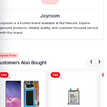
Joyroom
Joyroom is a trusted brand available at NurTelecom. Explore
genuine products, reliable quality, and customer-focused service
with this brand.
opular Picks
❮
❯
ustomers Also Bought
Sale
Sale
Sa