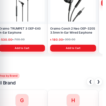
Oraimo TRUMPET 3 OEP-E40
Oraimo Conch 2 Neo OEP-320S
Ora
In-Ear Earphone
3.5mm In-Ear Wired Earphone
3.5
৳ 530.00
৳ 180.00
৳ 
৳ 700.00
৳ 300.00
Add to Cart
Add to Cart
Shop by Brand
❮
❯
ll Brand
G
H