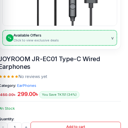
Available Offers
v
%
Click to view exclusive deals
JOYROOM JR-EC01 Type-C Wired
Earphones
No reviews yet
Category:
EarPhones
299.00
৳
450.00
৳
You Save TK.151 (34%)
In Stock
-
+
Add to cart