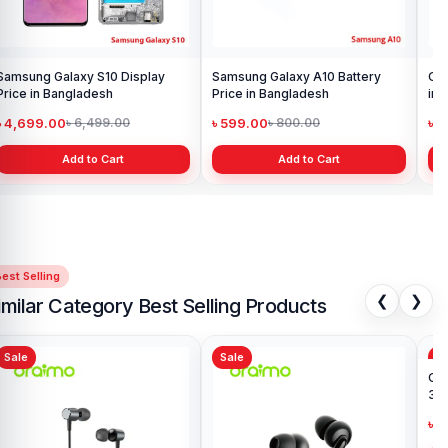
Samsung Galaxy S10 Display
Samsung Galaxy A10 Battery
Ori
Price in Bangladesh
Price in Bangladesh
in 
৳ 4,699.00
৳ 599.00
৳ 1
৳ 6,499.00
৳ 800.00
Add to Cart
Add to Cart
est Selling
❮
❯
imilar Category Best Selling Products
Sale
Sale
Sa