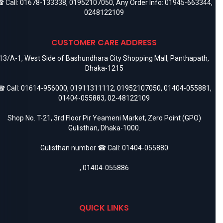
 Call:
01678-133338
,
01952107050
, Any Order Info:
01945-663344
,
0248122109
CUSTOMER CARE ADDRESS
13/A-1, West Side of Bashundhara City Shopping Mall, Panthapath,
Dhaka-1215
 Call:
01614-956000
,
01911311112
,
01952107050
,
01404-055881
,
01404-055883
,
02-48122109
Shop No. T-21, 3rd Floor Pir Yeameni Market, Zero Point (GPO)
Gulisthan, Dhaka-1000.
Gulisthan number ☎ Call:
01404-055880
,
01404-055886
QUICK LINKS