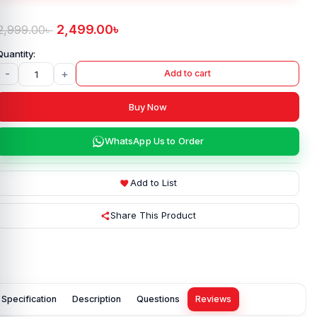
2,499.00
৳
2,999.00
৳
-
+
Add to cart
Buy Now
WhatsApp Us to Order
Add to List
Share This Product
Specification
Description
Questions
Reviews