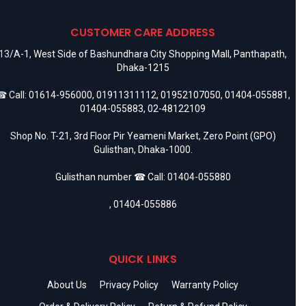
CUSTOMER CARE ADDRESS
13/A-1, West Side of Bashundhara City Shopping Mall, Panthapath,
Dhaka-1215
 Call:
01614-956000
,
01911311112
,
01952107050
,
01404-055881
,
01404-055883
,
02-48122109
Shop No. T-21, 3rd Floor Pir Yeameni Market, Zero Point (GPO)
Gulisthan, Dhaka-1000.
Gulisthan number ☎ Call:
01404-055880
,
01404-055886
QUICK LINKS
About Us
Privacy Policy
Warranty Policy