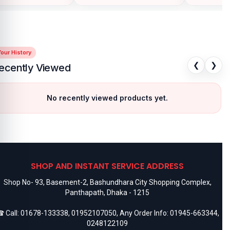
our History
❮
❯
ecently Viewed
No recently viewed products yet.
SHOP AND INSTANT SERVICE ADDRESS
Shop No- 93, Basement-2, Bashundhara City Shopping Complex,
Panthapath, Dhaka - 1215
 Call:
01678-133338
,
01952107050
, Any Order Info:
01945-663344
,
0248122109