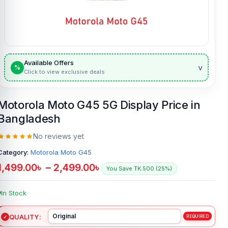
Available Offers
v
%
Click to view exclusive deals
Motorola Moto G45 5G Display Price in
Bangladesh
No reviews yet
Category:
Motorola Moto G45
1,499.00
৳
–
2,499.00
৳
You Save TK.500 (25%)
In Stock
QUALITY