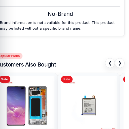
No-Brand
Brand information is not available for this product. This product
may be listed without a specific brand name.
opular Picks
❮
❯
ustomers Also Bought
Sale
Sale
Sa
Original quality Oppo A15s
Sam
display price in Bangladesh
Pri
৳ 1,199.00
৳ 
৳ 1,299.00
Add to Cart