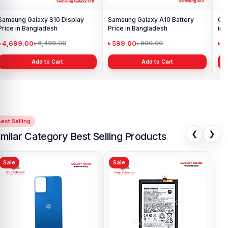
Original Oppo A15 Display Price
in Bangladesh
৳ 1,199.00
৳ 1,299.00
Add to Cart
est Selling
❮
❯
imilar Category Best Selling Products
Sale
Sale