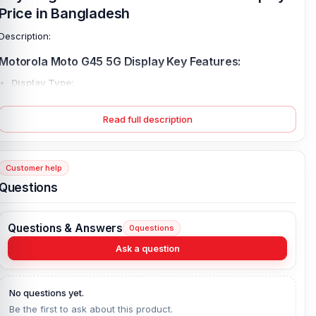
Price in Bangladesh
Description:
Motorola Moto G45 5G Display Key Features:
Display Type:
Read full description
What is the Motorola Moto G45 5G Display Price
in Bangladesh?
Customer help
Questions
Questions & Answers
0
questions
Ask a question
No questions yet.
Be the first to ask about this product.