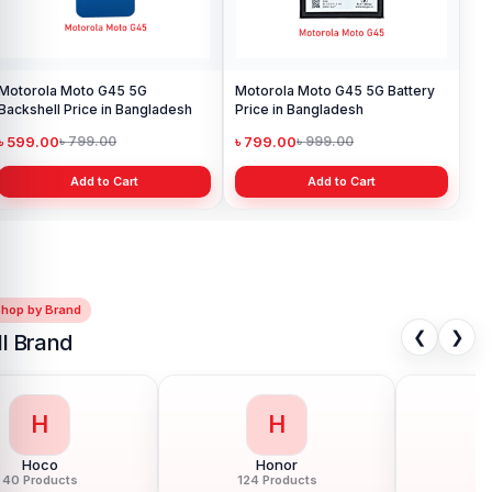
Motorola Moto G45 5G
Motorola Moto G45 5G Battery
Backshell Price in Bangladesh
Price in Bangladesh
৳ 599.00
৳ 799.00
৳ 799.00
৳ 999.00
Add to Cart
Add to Cart
Shop by Brand
❮
❯
ll Brand
H
H
Honor
HTC
124 Products
6 Products