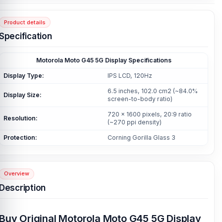
Product details
Specification
Motorola Moto G45 5G Display Specifications
Display Type:
IPS LCD, 120Hz
6.5 inches, 102.0 cm2 (~84.0%
Display Size:
screen-to-body ratio)
720 x 1600 pixels, 20:9 ratio
Resolution:
(~270 ppi density)
Protection:
Corning Gorilla Glass 3
Overview
Description
Buy Original Motorola Moto G45 5G Display