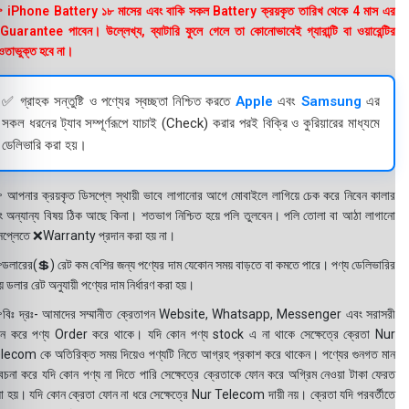
 iPhone Battery ১৮ মাসের এবং বাকি সকল Battery ক্রয়কৃত তারিখ থেকে 4 মাস এর
uarantee পাবেন। উল্লেখ্য, ব্যাটারি ফুলে গেলে তা কোনোভাবেই গ্যারান্টি বা ওয়ারেন্টির
তাভুক্ত হবে না।
✅ গ্রাহক সন্তুষ্টি ও পণ্যের স্বচ্ছতা নিশ্চিত করতে
Apple
এবং
Samsung
এর
সকল ধরনের ট্যাব সম্পূর্ণরূপে যাচাই (Check) করার পরই বিক্রি ও কুরিয়ারের মাধ্যমে
ডেলিভারি করা হয়।
 আপনার ক্রয়কৃত ডিসপ্লে স্থায়ী ভাবে লাগানোর আগে মোবাইলে লাগিয়ে চেক করে নিবেন কালার
ং অন্যান্য বিষয় ঠিক আছে কিনা। শতভাগ নিশ্চিত হয়ে পলি তুলবেন। পলি তোলা বা আঠা লাগানো
সপ্লেতে ❌Warranty প্রদান করা হয় না।
ডলারের(💲) রেট কম বেশির জন্য পণ্যের দাম যেকোন সময় বাড়তে বা কমতে পারে। পণ্য ডেলিভারির
 ডলার রেট অনুযায়ী পণ্যের দাম নির্ধারণ করা হয়।
বিঃ দ্রঃ- আমাদের সম্মানীত ক্রেতাগন Website, Whatsapp, Messenger এবং সরাসরী
ন করে পণ্য Order করে থাকে। যদি কোন পণ্য stock এ না থাকে সেক্ষেত্রে ক্রেতা Nur
lecom কে অতিরিক্ত সময় দিয়েও পণ্যটি নিতে আগ্রহ প্রকাশ করে থাকেন। পণ্যের গুনগত মান
বেচনা করে যদি কোন পণ্য না দিতে পারি সেক্ষেত্রে ক্রেতাকে ফোন করে অগ্রিম নেওয়া টাকা ফেরত
য়া হয়। যদি কোন ক্রেতা ফোন না ধরে সেক্ষেত্রে Nur Telecom দায়ী নয়। ক্রেতা যদি পরবর্তীতে