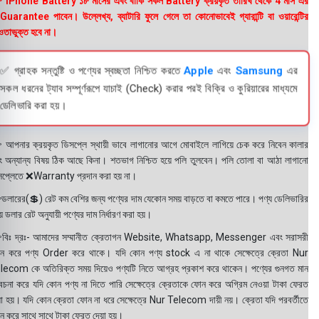
 iPhone Battery ১৮ মাসের এবং বাকি সকল Battery ক্রয়কৃত তারিখ থেকে 4 মাস এর
uarantee পাবেন। উল্লেখ্য, ব্যাটারি ফুলে গেলে তা কোনোভাবেই গ্যারান্টি বা ওয়ারেন্টির
তাভুক্ত হবে না।
✅ গ্রাহক সন্তুষ্টি ও পণ্যের স্বচ্ছতা নিশ্চিত করতে
Apple
এবং
Samsung
এর
সকল ধরনের ট্যাব সম্পূর্ণরূপে যাচাই (Check) করার পরই বিক্রি ও কুরিয়ারের মাধ্যমে
ডেলিভারি করা হয়।
 আপনার ক্রয়কৃত ডিসপ্লে স্থায়ী ভাবে লাগানোর আগে মোবাইলে লাগিয়ে চেক করে নিবেন কালার
ং অন্যান্য বিষয় ঠিক আছে কিনা। শতভাগ নিশ্চিত হয়ে পলি তুলবেন। পলি তোলা বা আঠা লাগানো
সপ্লেতে ❌Warranty প্রদান করা হয় না।
ডলারের(💲) রেট কম বেশির জন্য পণ্যের দাম যেকোন সময় বাড়তে বা কমতে পারে। পণ্য ডেলিভারির
 ডলার রেট অনুযায়ী পণ্যের দাম নির্ধারণ করা হয়।
বিঃ দ্রঃ- আমাদের সম্মানীত ক্রেতাগন Website, Whatsapp, Messenger এবং সরাসরী
ন করে পণ্য Order করে থাকে। যদি কোন পণ্য stock এ না থাকে সেক্ষেত্রে ক্রেতা Nur
lecom কে অতিরিক্ত সময় দিয়েও পণ্যটি নিতে আগ্রহ প্রকাশ করে থাকেন। পণ্যের গুনগত মান
বেচনা করে যদি কোন পণ্য না দিতে পারি সেক্ষেত্রে ক্রেতাকে ফোন করে অগ্রিম নেওয়া টাকা ফেরত
য়া হয়। যদি কোন ক্রেতা ফোন না ধরে সেক্ষেত্রে Nur Telecom দায়ী নয়। ক্রেতা যদি পরবর্তীতে
ন করে সাথে সাথে টাকা ফেরত দেয়া হয়।