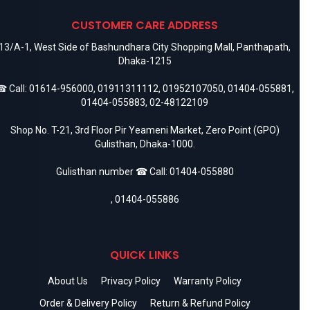
CUSTOMER CARE ADDRESS
13/A-1, West Side of Bashundhara City Shopping Mall, Panthapath,
Dhaka-1215
 Call:
01614-956000
,
01911311112
,
01952107050
,
01404-055881
,
01404-055883
,
02-48122109
Shop No. T-21, 3rd Floor Pir Yeameni Market, Zero Point (GPO)
Gulisthan, Dhaka-1000.
Gulisthan number ☎ Call:
01404-055880
,
01404-055886
QUICK LINKS
About Us
Privacy Policy
Warranty Policy
Order & Delivery Policy
Return & Refund Policy