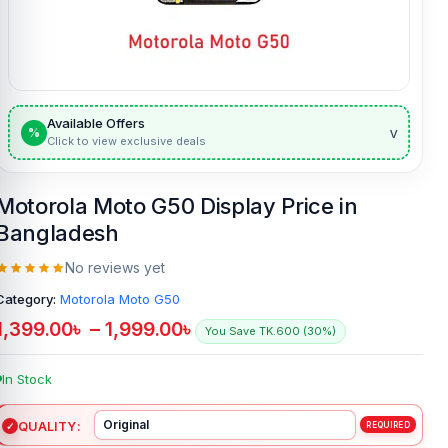
Available Offers
v
%
Click to view exclusive deals
Motorola Moto G50 Display Price in
Bangladesh
No reviews yet
Category:
Motorola Moto G50
1,399.00
৳
–
1,999.00
৳
You Save TK.600 (30%)
In Stock
QUALITY