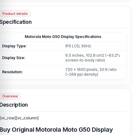
Product details
Specification
Motorola Moto G50 Display Specifications
Display Type:
IPS LCD, 90Hz
6.5 inches, 102.8 cm2 (~83.2%
Display Size:
screen-to-body ratio)
720 x 1600 pixels, 20:9 ratio
Resolution:
(~269 ppi density)
Overview
Description
[vc_row][vc_column]
Buy Original Motorola Moto G50 Display