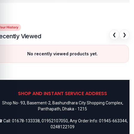
our History
❮
❯
ecently Viewed
No recently viewed products yet.
SHOP AND INSTANT SERVICE ADDRESS
Shop No- 93, Basement-2, Bashundhara City Shopping Complex,
Panthapath, Dhaka - 1215
 Call:
01678-133338
,
01952107050
, Any Order Info:
01945-663344
,
0248122109