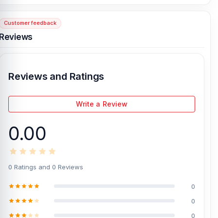
93, Basement-2, Bashundhara City Shopping Complex
, Panthapath,
Dhaka – 1215.
Customer feedback
Reviews
[/vc_column][/vc_row]
Reviews and Ratings
Write a Review
0.00
0 Ratings and 0 Reviews
0
0
0