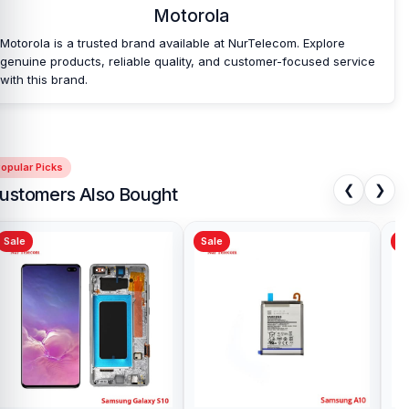
Motorola
Motorola is a trusted brand available at NurTelecom. Explore
genuine products, reliable quality, and customer-focused service
with this brand.
opular Picks
❮
❯
ustomers Also Bought
Sale
Sale
Sa