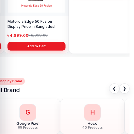
Motorola Edge 50 Fusion
Motorola Moto E32s display
Display Price in Bangladesh
price in Bangladesh
৳ 4,899.00
৳ 2,199.00
৳ 8,999.00
৳ 3,000.00
Add to Cart
Add to Cart
Shop by Brand
❮
❯
ll Brand
G
H
Google Pixel
Hoco
85 Products
40 Products