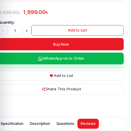
1,999.00
৳
2,599.00
৳
-
+
Add to cart
Buy Now
WhatsApp Us to Order
Add to List
Share This Product
Specification
Description
Questions
Reviews