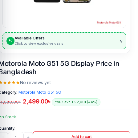
Available Offers
v
%
Click to view exclusive deals
Motorola Moto G51 5G Display Price in
Bangladesh
No reviews yet
Category:
Motorola Moto G51 5G
2,499.00
৳
4,500.00
৳
You Save TK.2,001 (44%)
In Stock
-
+
Add to cart