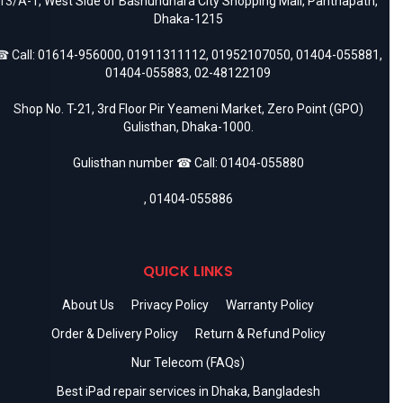
13/A-1, West Side of Bashundhara City Shopping Mall, Panthapath,
Dhaka-1215
 Call:
01614-956000
,
01911311112
,
01952107050
,
01404-055881
,
01404-055883
,
02-48122109
Shop No. T-21, 3rd Floor Pir Yeameni Market, Zero Point (GPO)
Gulisthan, Dhaka-1000.
Gulisthan number ☎ Call:
01404-055880
,
01404-055886
QUICK LINKS
About Us
Privacy Policy
Warranty Policy
Order & Delivery Policy
Return & Refund Policy
Nur Telecom (FAQs)
Best iPad repair services in Dhaka, Bangladesh