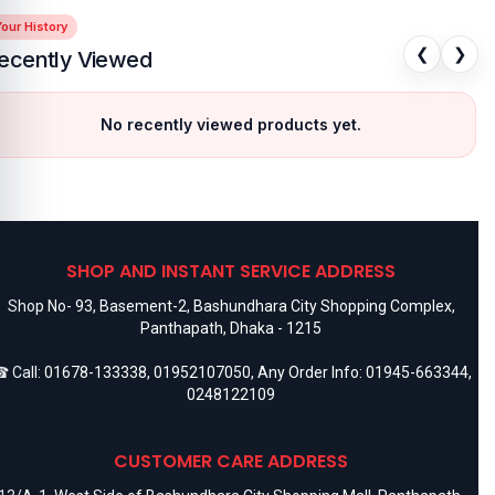
our History
❮
❯
ecently Viewed
No recently viewed products yet.
SHOP AND INSTANT SERVICE ADDRESS
Shop No- 93, Basement-2, Bashundhara City Shopping Complex,
Panthapath, Dhaka - 1215
 Call:
01678-133338
,
01952107050
, Any Order Info:
01945-663344
,
0248122109
CUSTOMER CARE ADDRESS