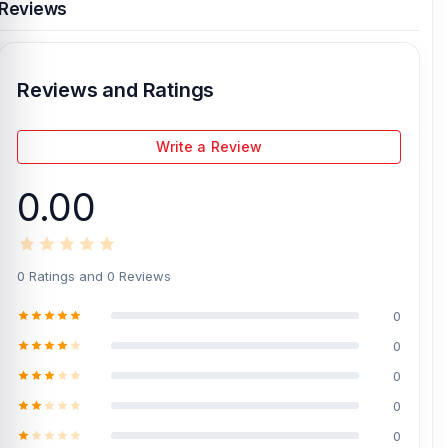
Reviews
[/vc_column][/vc_row]
Reviews and Ratings
Write a Review
0.00
0 Ratings and 0 Reviews
0
0
0
0
0