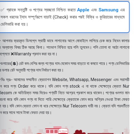
✅ গ্রাহক সন্তুষ্টি ও পণ্যের স্বচ্ছতা নিশ্চিত করতে
Apple
এবং
Samsung
এর
সকল ধরনের ট্যাব সম্পূর্ণরূপে যাচাই (Check) করার পরই বিক্রি ও কুরিয়ারের মাধ্যমে
ডেলিভারি করা হয়।
 আপনার ক্রয়কৃত ডিসপ্লে স্থায়ী ভাবে লাগানোর আগে মোবাইলে লাগিয়ে চেক করে নিবেন কালার
ং অন্যান্য বিষয় ঠিক আছে কিনা। শতভাগ নিশ্চিত হয়ে পলি তুলবেন। পলি তোলা বা আঠা লাগানো
সপ্লেতে ❌Warranty প্রদান করা হয় না।
ডলারের(💲) রেট কম বেশির জন্য পণ্যের দাম যেকোন সময় বাড়তে বা কমতে পারে। পণ্য ডেলিভারির
 ডলার রেট অনুযায়ী পণ্যের দাম নির্ধারণ করা হয়।
বিঃ দ্রঃ- আমাদের সম্মানীত ক্রেতাগন Website, Whatsapp, Messenger এবং সরাসরী
ন করে পণ্য Order করে থাকে। যদি কোন পণ্য stock এ না থাকে সেক্ষেত্রে ক্রেতা Nur
lecom কে অতিরিক্ত সময় দিয়েও পণ্যটি নিতে আগ্রহ প্রকাশ করে থাকেন। পণ্যের গুনগত মান
বেচনা করে যদি কোন পণ্য না দিতে পারি সেক্ষেত্রে ক্রেতাকে ফোন করে অগ্রিম নেওয়া টাকা ফেরত
য়া হয়। যদি কোন ক্রেতা ফোন না ধরে সেক্ষেত্রে Nur Telecom দায়ী নয়। ক্রেতা যদি পরবর্তীতে
ন করে সাথে সাথে টাকা ফেরত দেয়া হয়।