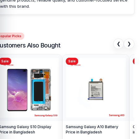
with this brand.
opular Picks
❮
❯
ustomers Also Bought
Sale
Sale
Sa
Samsung Galaxy S10 Display
Samsung Galaxy A10 Battery
Ori
Price in Bangladesh
Price in Bangladesh
in 