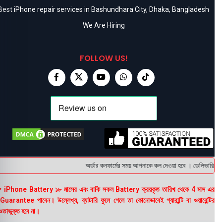
Best iPhone repair services in Bashundhara City, Dhaka, Bangladesh
We Are Hiring
FOLLOW US!
অর্ডার কনফার্মের সময় আপনাকে কল দেওয়া হবে । ডেলিভারি চার্জ
 iPhone Battery ১৮ মাসের এবং বাকি সকল Battery ক্রয়কৃত তারিখ থেকে 4 মাস এর
uarantee পাবেন। উল্লেখ্য, ব্যাটারি ফুলে গেলে তা কোনোভাবেই গ্যারান্টি বা ওয়ারেন্টির
তাভুক্ত হবে না।