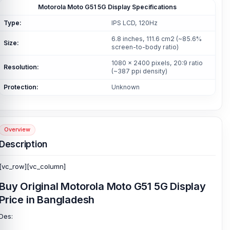
Motorola Moto G51 5G Display Specifications
Type:
IPS LCD, 120Hz
6.8 inches, 111.6 cm2 (~85.6%
Size:
screen-to-body ratio)
1080 x 2400 pixels, 20:9 ratio
Resolution:
(~387 ppi density)
Protection:
Unknown
Overview
Description
[vc_row][vc_column]
Buy Original Motorola Moto G51 5G Display
Price in Bangladesh
Des: