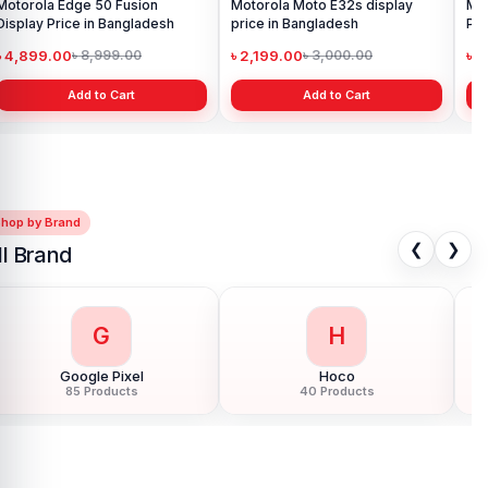
Motorola Edge 50 Fusion
Motorola Moto E32s display
Mot
Display Price in Bangladesh
price in Bangladesh
Pri
৳ 4,899.00
৳ 2,199.00
৳ 
৳ 8,999.00
৳ 3,000.00
Add to Cart
Add to Cart
Shop by Brand
❮
❯
ll Brand
G
H
Google Pixel
Hoco
85 Products
40 Products