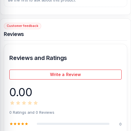
Be the first to ask about this product.
support from our expert technicians at Nur Telecom. Our shop
address is
Shop No. 93, Basement-2, Bashundhara City Shopping
Complex
, Panthapath, Dhaka – 1215.
Customer feedback
[/vc_column][/vc_row]
Reviews
Reviews and Ratings
Write a Review
0.00
0 Ratings and 0 Reviews
0