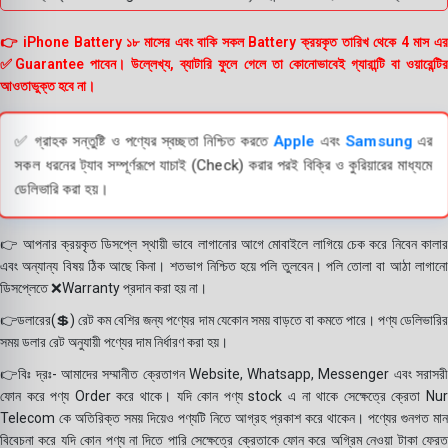
👉 iPhone Battery ১৮ মাসের এবং বাকি সকল Battery ক্রয়কৃত তারিখ থেকে 4 মাস এর
✅Guarantee পাবেন। উল্লেখ্য, ব্যাটারি ফুলে গেলে তা কোনোভাবেই গ্যারান্টি বা ওয়ারেন্টির
আওতাভুক্ত হবে না।
✅ গ্রাহক সন্তুষ্টি ও পণ্যের স্বচ্ছতা নিশ্চিত করতে
Apple
এবং
Samsung
এর
সকল ধরনের ট্যাব সম্পূর্ণরূপে যাচাই (Check) করার পরই বিক্রি ও কুরিয়ারের মাধ্যমে
ডেলিভারি করা হয়।
👉 আপনার ক্রয়কৃত ডিসপ্লে স্থায়ী ভাবে লাগানোর আগে মোবাইলে লাগিয়ে চেক করে নিবেন কালার
এবং অন্যান্য বিষয় ঠিক আছে কিনা। শতভাগ নিশ্চিত হয়ে পলি তুলবেন। পলি তোলা বা আঠা লাগানো
ডিসপ্লেতে ❌Warranty প্রদান করা হয় না।
👉ডলারের(💲) রেট কম বেশির জন্য পণ্যের দাম যেকোন সময় বাড়তে বা কমতে পারে। পণ্য ডেলিভারির
সময় ডলার রেট অনুযায়ী পণ্যের দাম নির্ধারণ করা হয়।
👉বিঃ দ্রঃ- আমাদের সম্মানীত ক্রেতাগন Website, Whatsapp, Messenger এবং সরাসরী
ফোন করে পণ্য Order করে থাকে। যদি কোন পণ্য stock এ না থাকে সেক্ষেত্রে ক্রেতা Nur
Telecom কে অতিরিক্ত সময় দিয়েও পণ্যটি নিতে আগ্রহ প্রকাশ করে থাকেন। পণ্যের গুনগত মান
বিবেচনা করে যদি কোন পণ্য না দিতে পারি সেক্ষেত্রে ক্রেতাকে ফোন করে অগ্রিম নেওয়া টাকা ফেরত