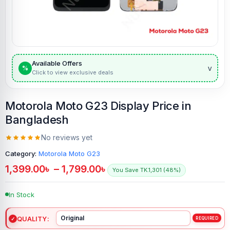
Available Offers
v
%
Click to view exclusive deals
Motorola Moto G23 Display Price in
Bangladesh
No reviews yet
Category:
Motorola Moto G23
1,399.00
৳
–
1,799.00
৳
You Save TK.1,301 (48%)
In Stock
QUALITY