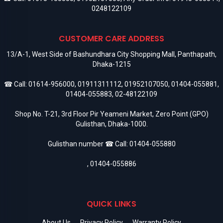
0248122109
CUSTOMER CARE ADDRESS
13/A-1, West Side of Bashundhara City Shopping Mall, Panthapath,
Dhaka-1215
☎ Call:
01614-956000
,
01911311112
,
01952107050
,
01404-055881
,
01404-055883
,
02-48122109
Shop No. T-21, 3rd Floor Pir Yeameni Market, Zero Point (GPO)
Gulisthan, Dhaka-1000.
Gulisthan number ☎ Call:
01404-055880
,
01404-055886
QUICK LINKS
About Us
Privacy Policy
Warranty Policy