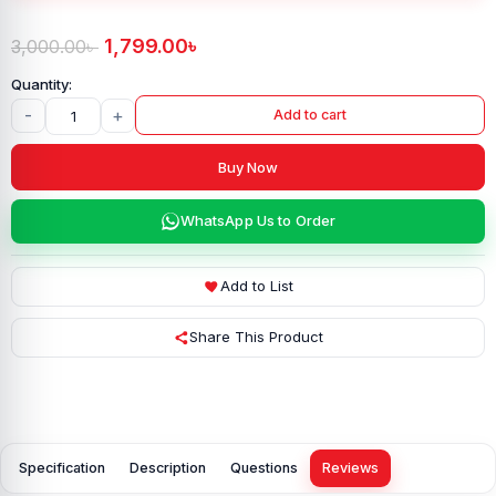
1,799.00
৳
3,000.00
৳
-
+
Add to cart
Buy Now
WhatsApp Us to Order
Add to List
Share This Product
Specification
Description
Questions
Reviews