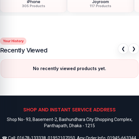
LDNIO
LG
54 Products
11 Products
Your History
❮
❯
Recently Viewed
No recently viewed products yet.
SHOP AND INSTANT SERVICE ADDRESS
Shop No- 93, Basement-2, Bashundhara City Shopping Complex,
Panthapath, Dhaka - 1215
☎ Call:
01678-133338
,
01952107050
, Any Order Info:
01945-663344
,