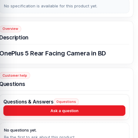
No specification is available for this product yet.
Overview
Description
OnePlus 5 Rear Facing Camera in BD
Customer help
Questions
Questions & Answers
0
questions
Ask a question
No questions yet.
Be the first to ask about this product.