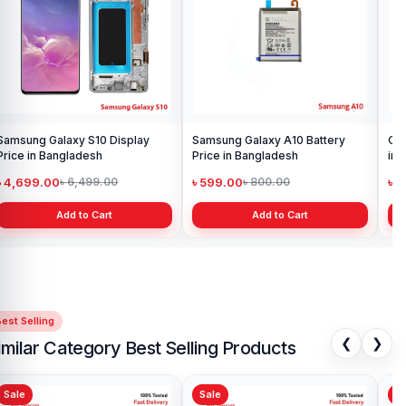
10 Display
Samsung Galaxy A10 Battery
Original Oppo A15 Di
sh
Price in Bangladesh
in Bangladesh
৳ 599.00
৳ 1,199.00
99.00
৳ 800.00
৳ 1,299.0
Cart
Add to Cart
Add to Ca
est Selling
❮
❯
imilar Category Best Selling Products
Sale
Sale
Sa