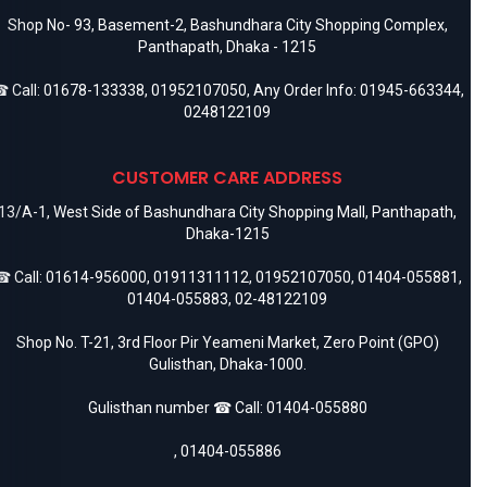
Shop No- 93, Basement-2, Bashundhara City Shopping Complex,
Panthapath, Dhaka - 1215
 Call:
01678-133338
,
01952107050
, Any Order Info:
01945-663344
,
0248122109
CUSTOMER CARE ADDRESS
13/A-1, West Side of Bashundhara City Shopping Mall, Panthapath,
Dhaka-1215
 Call:
01614-956000
,
01911311112
,
01952107050
,
01404-055881
,
01404-055883
,
02-48122109
Shop No. T-21, 3rd Floor Pir Yeameni Market, Zero Point (GPO)
Gulisthan, Dhaka-1000.
Gulisthan number ☎ Call:
01404-055880
,
01404-055886