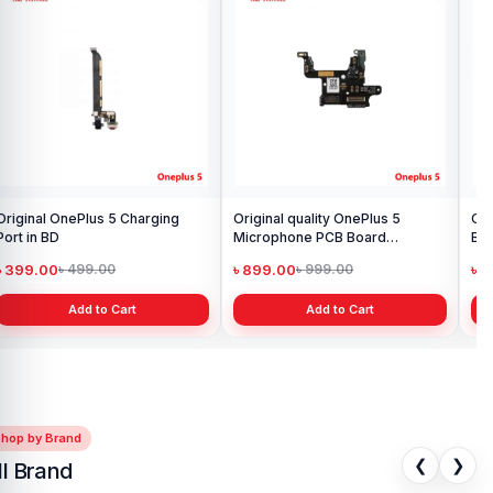
Original OnePlus 5 Charging
Original quality OnePlus 5
One
Port in BD
Microphone PCB Board
Ba
Replacement in bd
৳ 399.00
৳ 899.00
৳ 
৳ 499.00
৳ 999.00
Add to Cart
Add to Cart
Shop by Brand
❮
❯
ll Brand