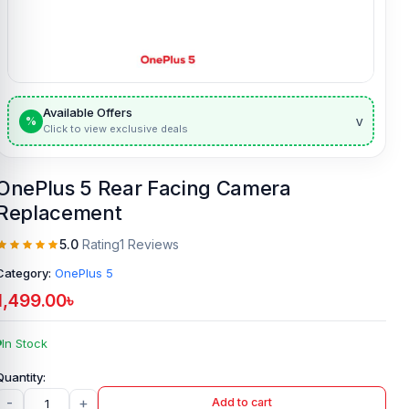
Available Offers
v
%
Click to view exclusive deals
OnePlus 5 Rear Facing Camera
Replacement
5.0
Rating
1 Reviews
Category:
OnePlus 5
1,499.00
৳
In Stock
-
+
Add to cart