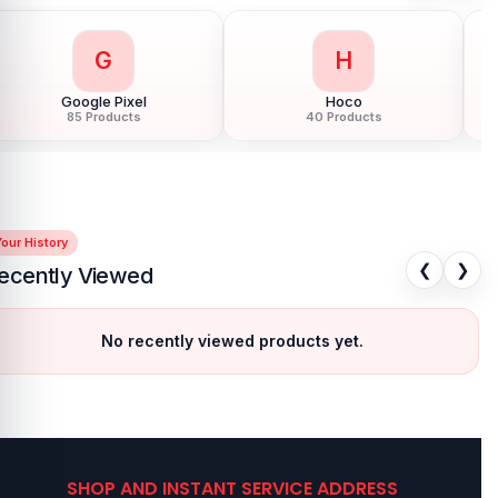
H
H
Honor
HTC
124 Products
6 Products
our History
❮
❯
ecently Viewed
No recently viewed products yet.
SHOP AND INSTANT SERVICE ADDRESS