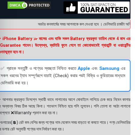
অর্ডার কনফার্মের সময় আপনাকে কল দেওয়া হবে । ডেলিভারি চার্জটা অগ্রিম
 iPhone Battery ১৮ মাসের এবং বাকি সকল Battery ক্রয়কৃত তারিখ থেকে 4 মাস এর
uarantee পাবেন। উল্লেখ্য, ব্যাটারি ফুলে গেলে তা কোনোভাবেই গ্যারান্টি বা ওয়ারেন্টির
তাভুক্ত হবে না।
✅ গ্রাহক সন্তুষ্টি ও পণ্যের স্বচ্ছতা নিশ্চিত করতে
Apple
এবং
Samsung
এর
সকল ধরনের ট্যাব সম্পূর্ণরূপে যাচাই (Check) করার পরই বিক্রি ও কুরিয়ারের মাধ্যমে
ডেলিভারি করা হয়।
 আপনার ক্রয়কৃত ডিসপ্লে স্থায়ী ভাবে লাগানোর আগে মোবাইলে লাগিয়ে চেক করে নিবেন কালার
ং অন্যান্য বিষয় ঠিক আছে কিনা। শতভাগ নিশ্চিত হয়ে পলি তুলবেন। পলি তোলা বা আঠা লাগানো
সপ্লেতে ❌Warranty প্রদান করা হয় না।
ডলারের(💲) রেট কম বেশির জন্য পণ্যের দাম যেকোন সময় বাড়তে বা কমতে পারে। পণ্য ডেলিভারির
 ডলার রেট অনুযায়ী পণ্যের দাম নির্ধারণ করা হয়।