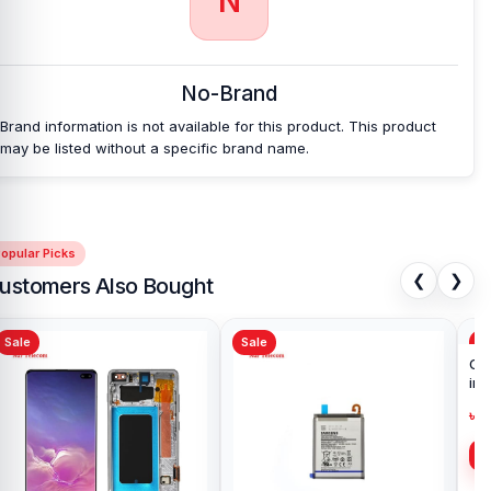
N
No-Brand
Brand information is not available for this product. This product
may be listed without a specific brand name.
opular Picks
❮
❯
ustomers Also Bought
Sale
Sale
Sa