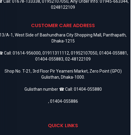
 Call:
01678-133338
,
01952107050
, Any Order Info:
01945-663344
,
0248122109
CUSTOMER CARE ADDRESS
13/A-1, West Side of Bashundhara City Shopping Mall, Panthapath,
Dhaka-1215
 Call:
01614-956000
,
01911311112
,
01952107050
,
01404-055881
,
01404-055883
,
02-48122109
Shop No. T-21, 3rd Floor Pir Yeameni Market, Zero Point (GPO)
Gulisthan, Dhaka-1000.
Gulisthan number ☎ Call:
01404-055880
,
01404-055886
QUICK LINKS