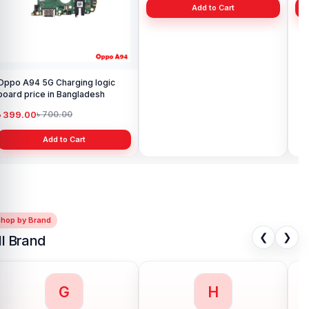
Oppo A94 5G Charging logic
Oppo A94 Battery Price in
Oppo A
board price in Bangladesh
Bangladesh
All
৳ 399.00
৳ 499.00
৳ 
৳ 700.00
৳ 599.00
Add to Cart
Add to Cart
Shop by Brand
❮
❯
ll Brand
G
H