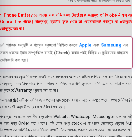
অর্ডার কনফার্মের সময় আপনাকে কল দেওয়া হবে । ডেল
 iPhone Battery ১৮ মাসের এবং বাকি সকল Battery ক্রয়কৃত তারিখ থেকে 4 মাস এর
uarantee পাবেন। উল্লেখ্য, ব্যাটারি ফুলে গেলে তা কোনোভাবেই গ্যারান্টি বা ওয়ারেন্টির
তাভুক্ত হবে না।
✅ গ্রাহক সন্তুষ্টি ও পণ্যের স্বচ্ছতা নিশ্চিত করতে
Apple
এবং
Samsung
এর
সকল ধরনের ট্যাব সম্পূর্ণরূপে যাচাই (Check) করার পরই বিক্রি ও কুরিয়ারের মাধ্যমে
ডেলিভারি করা হয়।
 আপনার ক্রয়কৃত ডিসপ্লে স্থায়ী ভাবে লাগানোর আগে মোবাইলে লাগিয়ে চেক করে নিবেন কালার
ং অন্যান্য বিষয় ঠিক আছে কিনা। শতভাগ নিশ্চিত হয়ে পলি তুলবেন। পলি তোলা বা আঠা লাগানো
সপ্লেতে ❌Warranty প্রদান করা হয় না।
ডলারের(💲) রেট কম বেশির জন্য পণ্যের দাম যেকোন সময় বাড়তে বা কমতে পারে। পণ্য ডেলিভারির
 ডলার রেট অনুযায়ী পণ্যের দাম নির্ধারণ করা হয়।
বিঃ দ্রঃ- আমাদের সম্মানীত ক্রেতাগন Website, Whatsapp, Messenger এবং সরাসরী
ন করে পণ্য Order করে থাকে। যদি কোন পণ্য stock এ না থাকে সেক্ষেত্রে ক্রেতা Nur
lecom কে অতিরিক্ত সময় দিয়েও পণ্যটি নিতে আগ্রহ প্রকাশ করে থাকেন। পণ্যের গুনগত মান
বেচনা করে যদি কোন পণ্য না দিতে পারি সেক্ষেত্রে ক্রেতাকে ফোন করে অগ্রিম নেওয়া টাকা ফেরত