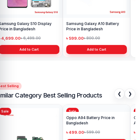
Samsung Galaxy S10 Display
Samsung Galaxy A10 Battery
Ori
Price in Bangladesh
Price in Bangladesh
in 
৳ 4,699.00
৳ 599.00
৳ 1
৳ 6,499.00
৳ 800.00
Add to Cart
Add to Cart
est Selling
❮
❯
imilar Category Best Selling Products
Sale
Sale
Sa