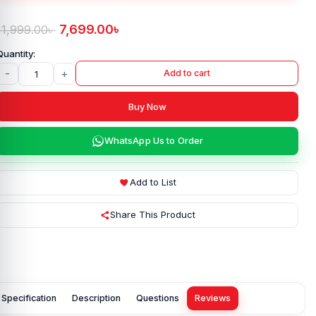
7,699.00
৳
11,999.00
৳
-
+
Add to cart
Buy Now
WhatsApp Us to Order
Add to List
Share This Product
Specification
Description
Questions
Reviews