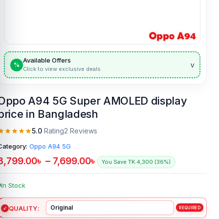
Available Offers
v
%
Click to view exclusive deals
Oppo A94 5G Super AMOLED display
price in Bangladesh
5.0
Rating
2 Reviews
Category:
Oppo A94 5G
3,799.00
৳
–
7,699.00
৳
You Save TK.4,300 (36%)
In Stock
QUALITY