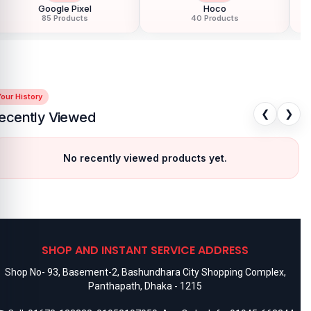
Google Pixel
Hoco
85 Products
40 Products
our History
❮
❯
ecently Viewed
No recently viewed products yet.
SHOP AND INSTANT SERVICE ADDRESS
Shop No- 93, Basement-2, Bashundhara City Shopping Complex,
Panthapath, Dhaka - 1215