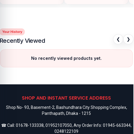
Your History
❮
❯
Recently Viewed
No recently viewed products yet.
SHOP AND INSTANT SERVICE ADDRESS
Shop No- 93, Basement-2, Bashundhara City Shopping Complex,
Panthapath, Dhaka - 1215
☎ Call:
01678-133338
,
01952107050
, Any Order Info:
01945-663344
,
0248122109