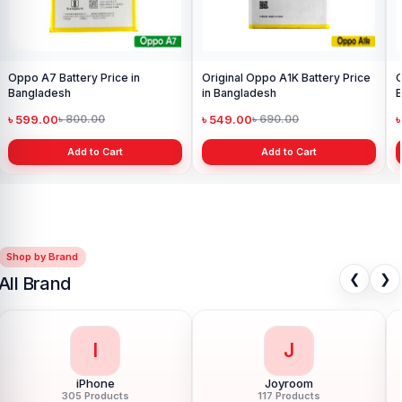
Oppo A7 Battery Price in
Original Oppo A1K Battery Price
O
Bangladesh
in Bangladesh
B
৳ 599.00
৳ 549.00
৳ 800.00
৳ 690.00
Add to Cart
Add to Cart
Shop by Brand
❮
❯
All Brand
I
J
iPhone
Joyroom
305 Products
117 Products