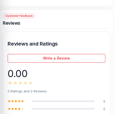
Bashundhara City Shopping Complex
, Panthapath, Dhaka – 1215.
Customer feedback
[/vc_column][/vc_row]
Reviews
Reviews and Ratings
Write a Review
0.00
0 Ratings and 0 Reviews
0
0