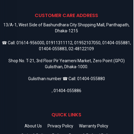
CUSTOMER CARE ADDRESS
13/A-1, West Side of Bashundhara City Shopping Mall, Panthapath,
Dhaka-1215
☎ Call:
01614-956000
,
01911311112
,
01952107050
,
01404-055881
,
01404-055883
,
02-48122109
Shop No. T-21, 3rd Floor Pir Yeameni Market, Zero Point (GPO)
Gulisthan, Dhaka-1000.
Gulisthan number ☎ Call:
01404-055880
,
01404-055886
QUICK LINKS
About Us
Privacy Policy
Warranty Policy