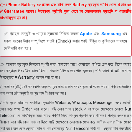
👉 iPhone Battery ১৮ মাসের এবং বাকি সকল Battery ক্রয়কৃত তারিখ থেকে 4 মাস এর
✅Guarantee পাবেন। উল্লেখ্য, ব্যাটারি ফুলে গেলে তা কোনোভাবেই গ্যারান্টি বা ওয়ারেন্টির
আওতাভুক্ত হবে না।
✅ গ্রাহক সন্তুষ্টি ও পণ্যের স্বচ্ছতা নিশ্চিত করতে
Apple
এবং
Samsung
এর
সকল ধরনের ট্যাব সম্পূর্ণরূপে যাচাই (Check) করার পরই বিক্রি ও কুরিয়ারের মাধ্যমে
ডেলিভারি করা হয়।
👉 আপনার ক্রয়কৃত ডিসপ্লে স্থায়ী ভাবে লাগানোর আগে মোবাইলে লাগিয়ে চেক করে নিবেন কালার
এবং অন্যান্য বিষয় ঠিক আছে কিনা। শতভাগ নিশ্চিত হয়ে পলি তুলবেন। পলি তোলা বা আঠা লাগানো
ডিসপ্লেতে ❌Warranty প্রদান করা হয় না।
👉ডলারের(💲) রেট কম বেশির জন্য পণ্যের দাম যেকোন সময় বাড়তে বা কমতে পারে। পণ্য ডেলিভারির
সময় ডলার রেট অনুযায়ী পণ্যের দাম নির্ধারণ করা হয়।
👉বিঃ দ্রঃ- আমাদের সম্মানীত ক্রেতাগন Website, Whatsapp, Messenger এবং সরাসরী
ফোন করে পণ্য Order করে থাকে। যদি কোন পণ্য stock এ না থাকে সেক্ষেত্রে ক্রেতা Nur
Telecom কে অতিরিক্ত সময় দিয়েও পণ্যটি নিতে আগ্রহ প্রকাশ করে থাকেন। পণ্যের গুনগত মান
বিবেচনা করে যদি কোন পণ্য না দিতে পারি সেক্ষেত্রে ক্রেতাকে ফোন করে অগ্রিম নেওয়া টাকা ফেরত
দেয়া হয়। যদি কোন ক্রেতা ফোন না ধরে সেক্ষেত্রে Nur Telecom দায়ী নয়। ক্রেতা যদি পরবর্তীতে