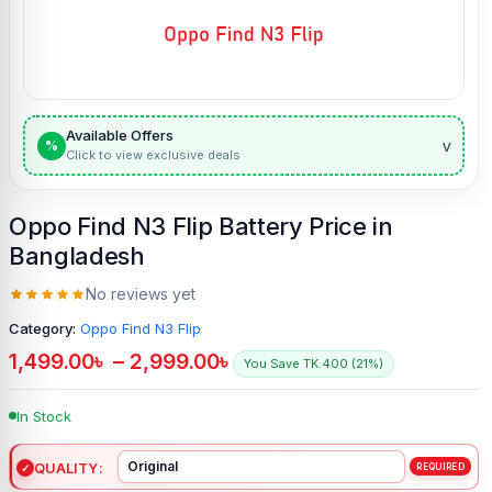
Available Offers
v
%
Click to view exclusive deals
Oppo Find N3 Flip Battery Price in
Bangladesh
No reviews yet
Category:
Oppo Find N3 Flip
1,499.00
৳
–
2,999.00
৳
You Save TK.400 (21%)
In Stock
QUALITY