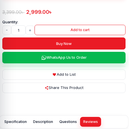
2,999.00
৳
3,399.00
৳
-
+
Add to cart
Buy Now
WhatsApp Us to Order
Add to List
Share This Product
Specification
Description
Questions
Reviews