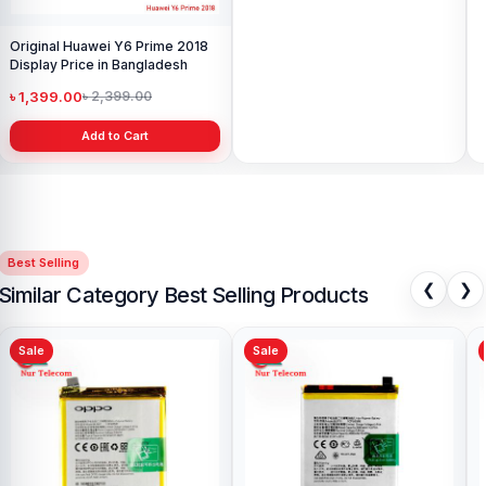
Original Huawei Y6 Prime 2018
Xiaomi Mi A2 Lite Battery Price
O
Display Price in Bangladesh
in Bangladesh
B
৳ 1,399.00
৳ 499.00
৳
৳ 2,399.00
৳ 799.00
Add to Cart
Add to Cart
Best Selling
❮
❯
Similar Category Best Selling Products
Sale
Sale