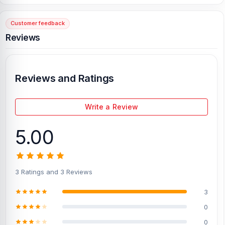
Customer feedback
[/vc_column][/vc_row]
Reviews
Reviews and Ratings
Write a Review
5.00
3 Ratings and 3 Reviews
3
0
0