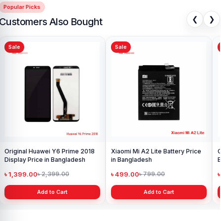
Popular Picks
❮
❯
Customers Also Bought
Sale
Sale
Original Huawei Y6 Prime 2018
Xiaomi Mi A2 Lite Battery Price
O
Display Price in Bangladesh
in Bangladesh
B
৳ 1,399.00
৳ 499.00
৳
৳ 2,399.00
৳ 799.00
Add to Cart
Add to Cart