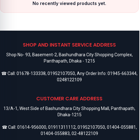
No recently viewed products yet.
SHOP AND INSTANT SERVICE ADDRESS
Shop No- 93, Basement-2, Bashundhara City Shopping Complex,
Panthapath, Dhaka - 1215
☎ Call:
01678-133338
,
01952107050
, Any Order Info:
01945-663344
,
0248122109
CUSTOMER CARE ADDRESS
13/A-1, West Side of Bashundhara City Shopping Mall, Panthapath,
Dhaka-1215
☎ Call:
01614-956000
,
01911311112
,
01952107050
,
01404-055881
,
01404-055883
,
02-48122109