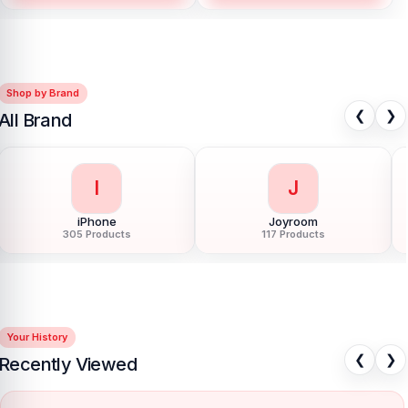
Shop by Brand
❮
❯
All Brand
L
L
LDNIO
LG
54 Products
11 Products
Your History
❮
❯
Recently Viewed