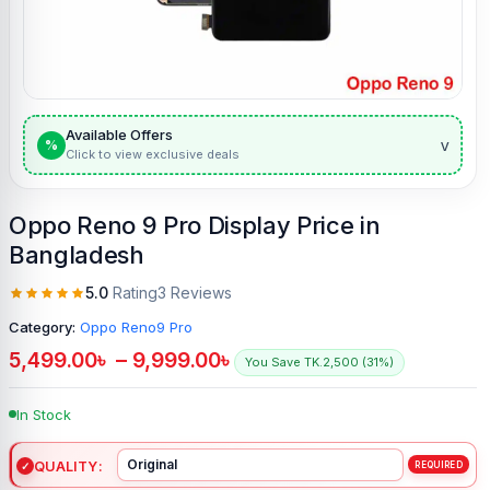
Available Offers
v
%
Click to view exclusive deals
Oppo Reno 9 Pro Display Price in
Bangladesh
5.0
Rating
3 Reviews
Category:
Oppo Reno9 Pro
5,499.00
৳
–
9,999.00
৳
You Save TK.2,500 (31%)
In Stock
QUALITY