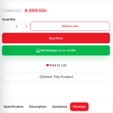
9,999.00
৳
11,999.00
৳
-
+
Add to cart
Buy Now
WhatsApp Us to Order
Add to List
Share This Product
Specification
Description
Questions
Reviews