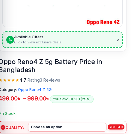
Available Offers
v
%
Click to view exclusive deals
Oppo Reno4 Z 5g Battery Price in
Bangladesh
4.7
Rating
3 Reviews
Category:
Oppo Reno4 Z 5G
499.00
৳
–
999.00
৳
You Save TK.201 (29%)
In Stock
QUALITY