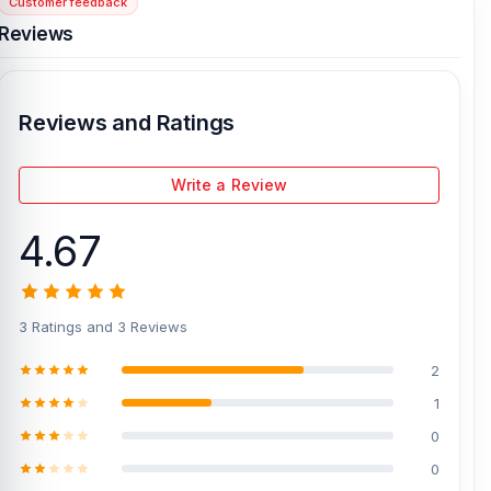
Customer feedback
[/vc_column][/vc_row]
Reviews
Reviews and Ratings
Write a Review
4.67
3 Ratings and 3 Reviews
2
1
0
0