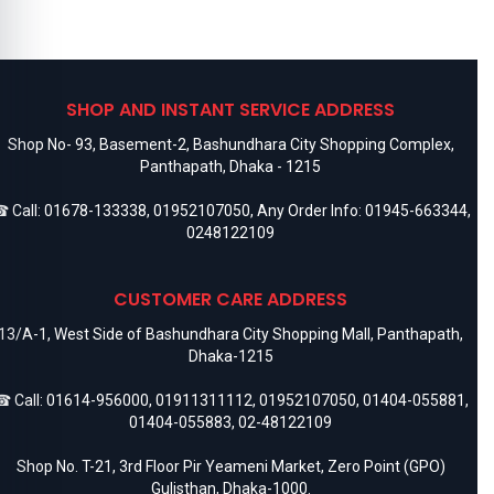
SHOP AND INSTANT SERVICE ADDRESS
Shop No- 93, Basement-2, Bashundhara City Shopping Complex,
Panthapath, Dhaka - 1215
 Call:
01678-133338
,
01952107050
, Any Order Info:
01945-663344
,
0248122109
CUSTOMER CARE ADDRESS
13/A-1, West Side of Bashundhara City Shopping Mall, Panthapath,
Dhaka-1215
 Call:
01614-956000
,
01911311112
,
01952107050
,
01404-055881
,
01404-055883
,
02-48122109
Shop No. T-21, 3rd Floor Pir Yeameni Market, Zero Point (GPO)
Gulisthan, Dhaka-1000.