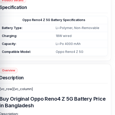
Product details
Specification
Oppo Reno4 Z 5G Battery Specifications
Battery Type:
Li-Polymer, Non-Removable
Charging:
18W wired
Capacity:
Li-Po 4000 mAh
Compatible Model:
Oppo Reno4 Z 5G
Overview
Description
[vc_row][vc_column]
Buy Original Oppo Reno4 Z 5G Battery Price
in Bangladesh
Description: