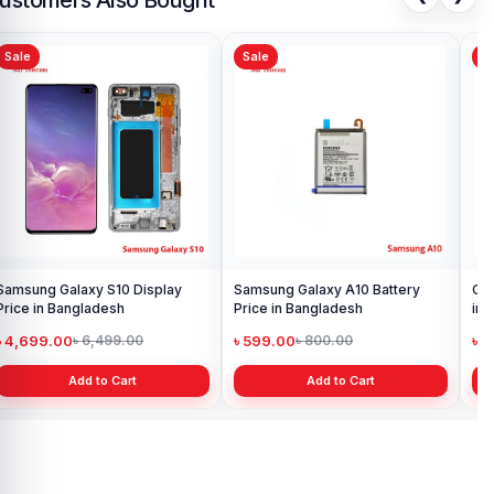
Sale
Sale
Sa
Samsung Galaxy S10 Display
Samsung Galaxy A10 Battery
Ori
Price in Bangladesh
Price in Bangladesh
in 
৳ 4,699.00
৳ 599.00
৳ 1
৳ 6,499.00
৳ 800.00
Add to Cart
Add to Cart