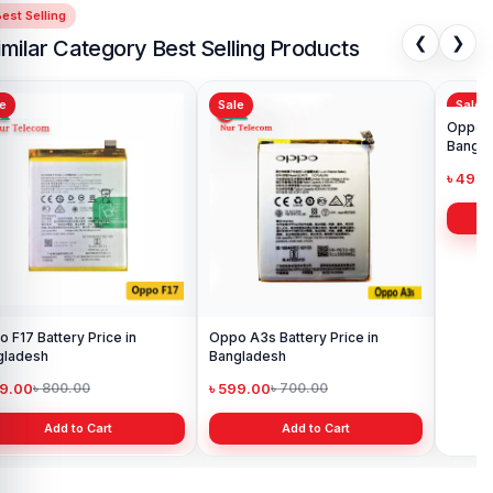
est Selling
❮
❯
imilar Category Best Selling Products
Sale
Sale
Sa
Opp
Ba
৳ 
Oppo A3s Battery Price in
Oppo F11 Pro Battery Price in
Bangladesh
Bangladesh
৳ 599.00
৳ 499.00
৳ 700.00
৳ 700.00
Add to Cart
Add to Cart