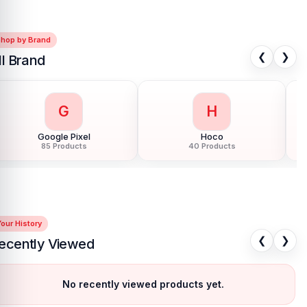
Shop by Brand
❮
❯
ll Brand
G
H
Google Pixel
Hoco
85 Products
40 Products
our History
❮
❯
ecently Viewed
No recently viewed products yet.