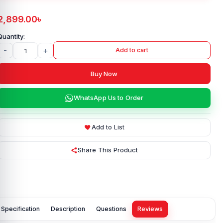
2,899.00
৳
-
+
Add to cart
Buy Now
WhatsApp Us to Order
Add to List
Share This Product
Specification
Description
Questions
Reviews