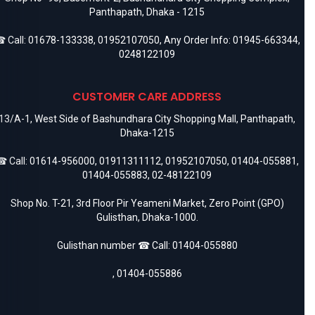
Panthapath, Dhaka - 1215
 Call:
01678-133338
,
01952107050
, Any Order Info:
01945-663344
,
0248122109
CUSTOMER CARE ADDRESS
13/A-1, West Side of Bashundhara City Shopping Mall, Panthapath,
Dhaka-1215
 Call:
01614-956000
,
01911311112
,
01952107050
,
01404-055881
,
01404-055883
,
02-48122109
Shop No. T-21, 3rd Floor Pir Yeameni Market, Zero Point (GPO)
Gulisthan, Dhaka-1000.
Gulisthan number ☎ Call:
01404-055880
,
01404-055886