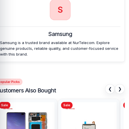
S
Samsung
Samsung is a trusted brand available at NurTelecom. Explore
genuine products, reliable quality, and customer-focused service
with this brand.
opular Picks
❮
❯
ustomers Also Bought
Sale
Sale
Sa