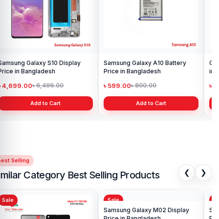
Samsung Galaxy S10 Display
Samsung Galaxy A10 Battery
Ori
Price in Bangladesh
Price in Bangladesh
in 
৳ 4,699.00
৳ 599.00
৳ 1
৳ 6,499.00
৳ 800.00
Add to Cart
Add to Cart
est Selling
❮
❯
imilar Category Best Selling Products
Sale
Sale
Sa
Sa
Pri