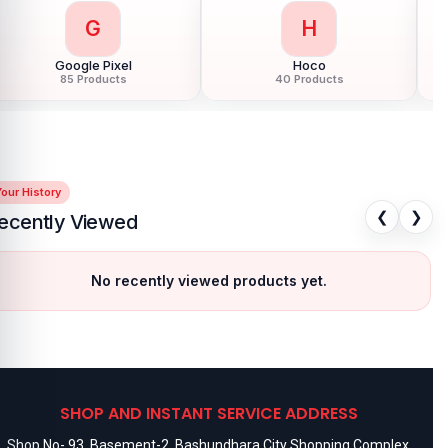
G
H
Google Pixel
Hoco
85 Products
40 Products
our History
❮
❯
ecently Viewed
No recently viewed products yet.
SHOP AND INSTANT SERVICE ADDRESS
Shop No- 93, Basement-2, Bashundhara City Shopping Complex,