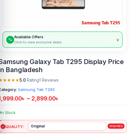
Available Offers
v
%
Click to view exclusive deals
Samsung Galaxy Tab T295 Display Price
in Bangladesh
5.0
Rating
1 Reviews
Category:
Samsung Tab T295
1,999.00
৳
–
2,899.00
৳
In Stock
QUALITY