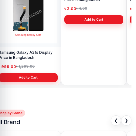
৳ 
Samsung Galaxy A21s Display
Samsung Galaxy M02 Display
Price in Bangladesh
Price in Bangladesh
৳ 999.00
৳ 3.00
৳ 1,299.00
৳ 4.00
Add to Cart
Add to Cart
Shop by Brand
❮
❯
ll Brand