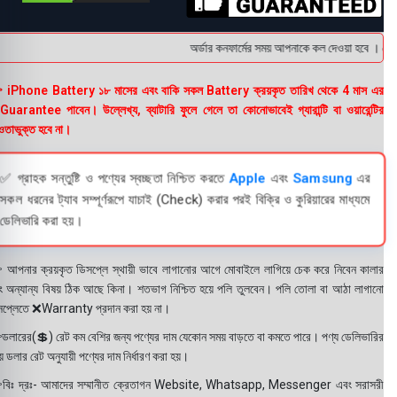
অর্ডার কনফার্মের সময় আপনাকে কল দেওয়া হবে । ডেলিভ
 iPhone Battery ১৮ মাসের এবং বাকি সকল Battery ক্রয়কৃত তারিখ থেকে 4 মাস এর
uarantee পাবেন। উল্লেখ্য, ব্যাটারি ফুলে গেলে তা কোনোভাবেই গ্যারান্টি বা ওয়ারেন্টির
তাভুক্ত হবে না।
✅ গ্রাহক সন্তুষ্টি ও পণ্যের স্বচ্ছতা নিশ্চিত করতে
Apple
এবং
Samsung
এর
সকল ধরনের ট্যাব সম্পূর্ণরূপে যাচাই (Check) করার পরই বিক্রি ও কুরিয়ারের মাধ্যমে
ডেলিভারি করা হয়।
 আপনার ক্রয়কৃত ডিসপ্লে স্থায়ী ভাবে লাগানোর আগে মোবাইলে লাগিয়ে চেক করে নিবেন কালার
ং অন্যান্য বিষয় ঠিক আছে কিনা। শতভাগ নিশ্চিত হয়ে পলি তুলবেন। পলি তোলা বা আঠা লাগানো
সপ্লেতে ❌Warranty প্রদান করা হয় না।
ডলারের(💲) রেট কম বেশির জন্য পণ্যের দাম যেকোন সময় বাড়তে বা কমতে পারে। পণ্য ডেলিভারির
 ডলার রেট অনুযায়ী পণ্যের দাম নির্ধারণ করা হয়।
বিঃ দ্রঃ- আমাদের সম্মানীত ক্রেতাগন Website, Whatsapp, Messenger এবং সরাসরী