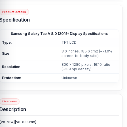
Product details
Specification
Samsung Galaxy Tab A 8.0 (2019) Display Specifications
Type:
TFT LCD
8.0 inches, 185.6 cm2 (~71.0%
Size:
screen-to-body ratio)
800 x 1280 pixels, 16:10 ratio
Resolution:
(~189 ppi density)
Protection:
Unknown
Overview
Description
[vc_row][vc_column]