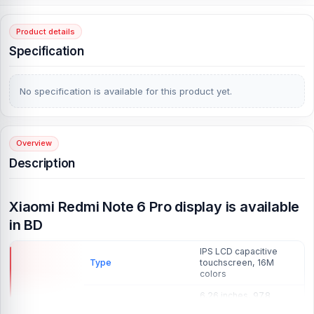
Product details
Specification
No specification is available for this product yet.
Overview
Description
Xiaomi Redmi Note 6 Pro display is available
in BD
IPS LCD capacitive
Type
touchscreen, 16M
colors
6.26 inches, 97.8
Size
cm
(~81.1% screen-to-
2