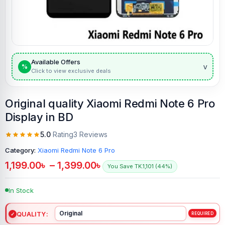
Available Offers
v
%
Click to view exclusive deals
Original quality Xiaomi Redmi Note 6 Pro
Display in BD
5.0
Rating
3 Reviews
Category:
Xiaomi Redmi Note 6 Pro
1,199.00
৳
–
1,399.00
৳
You Save TK.1,101 (44%)
In Stock
QUALITY