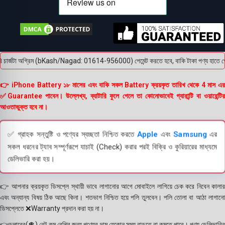
চার্জটা অগ্রিম (bKash/Nagad: 01614-956000) পেমেন্ট করতে হবে, বাকি টাকা পণ্য হাতে পেয়ে। ব
👉 iPhone Battery ১৮ মাসের এবং বাকি সকল Battery ক্রয়কৃত তারিখ থেকে 4 মাস এর
✅Guarantee পাবেন। উল্লেখ্য, ব্যাটারি ফুলে গেলে তা কোনোভাবেই গ্যারান্টি বা ওয়ারেন্টির
আওতাভুক্ত হবে না।
✅ গ্রাহক সন্তুষ্টি ও পণ্যের স্বচ্ছতা নিশ্চিত করতে
Apple
এবং
Samsung
এর
সকল ধরনের ট্যাব সম্পূর্ণরূপে যাচাই (Check) করার পরই বিক্রি ও কুরিয়ারের মাধ্যমে
ডেলিভারি করা হয়।
👉 আপনার ক্রয়কৃত ডিসপ্লে স্থায়ী ভাবে লাগানোর আগে মোবাইলে লাগিয়ে চেক করে নিবেন কালার
এবং অন্যান্য বিষয় ঠিক আছে কিনা। শতভাগ নিশ্চিত হয়ে পলি তুলবেন। পলি তোলা বা আঠা লাগানো
ডিসপ্লেতে ❌Warranty প্রদান করা হয় না।
👉ডলারের(💲) রেট কম বেশির জন্য পণ্যের দাম যেকোন সময় বাড়তে বা কমতে পারে। পণ্য ডেলিভারির