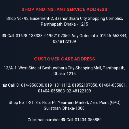
SHOP AND INSTANT SERVICE ADDRESS
Shop No- 93, Basement-2, Bashundhara City Shopping Complex,
Panthapath, Dhaka - 1215
☎ Call:
01678-133338
,
01952107050
, Any Order Info:
01945-663344
,
0248122109
CUSTOMER CARE ADDRESS
13/A-1, West Side of Bashundhara City Shopping Mall, Panthapath,
Dhaka-1215
☎ Call:
01614-956000
,
01911311112
,
01952107050
,
01404-055881
,
01404-055883
,
02-48122109
Shop No. T-21, 3rd Floor Pir Yeameni Market, Zero Point (GPO)
Gulisthan, Dhaka-1000.
Gulisthan number ☎ Call:
01404-055880