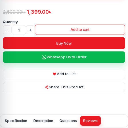
1,399.00
৳
2,500.00
৳
-
+
Add to cart
Buy Now
WhatsApp Us to Order
Add to List
Share This Product
Specification
Description
Questions
Reviews