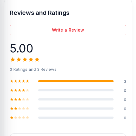
Have a great capacitive touchscreen.
Satisfied customers for responsive touchscreen.
Reviews and Ratings
4.100% perfect and fit for your Xiaomi Redmi Note 6 Pro.
Preassembled Display with no bubbles.
Write a Review
Tips for Installation
5.00
Please test the function of the item before installation
Do not destroy the socket or damage nearby components on
the board
The screws are of different sizes. Not to over-tighten or force
3 Ratings and 3 Reviews
them
3
What is the estimated delivery time?
0
The estimated time of delivery for Order inside Dhaka city up to 2
0
Working days & for outside Dhaka up to 5 working days.
0
ডিসপ্লে
0
১। ডিসপ্লে লাগানোর আগে ডিসপ্লে কোনো প্রকার পলি কাগজ না ছিড়ে বা না খুলে ডিসপ্লে ভাল
করে পরীক্ষা করতে হবে যে কোনো প্রকার সমস্যা বা ত্রূটি পাওয়া যায় তাহলে ডিসপ্লে না লাগিয়ে নূর
টেলিকম এর সাথে যোগাযোগ করতে হবে।