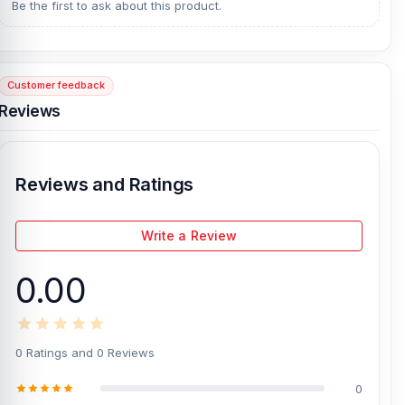
can come to our store to get this official and original brand
Be the first to ask about this product.
product and receive customer support from our expert technicians
at Nur Telecom. Our shop address is
Shop No. 93, Basement-2,
Bashundhara City Shopping Complex
, Panthapath, Dhaka – 1215.
Customer feedback
[/vc_column][/vc_row]
Reviews
Reviews and Ratings
Write a Review
0.00
0 Ratings and 0 Reviews
0