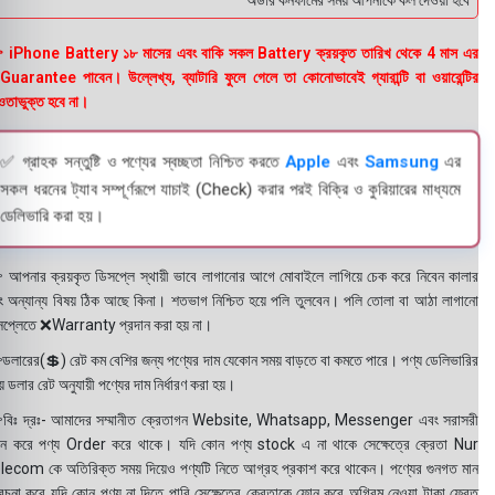
অর্ডার কনফার্মের সময় আপনাকে কল দেওয়া হবে । ডেল
 iPhone Battery ১৮ মাসের এবং বাকি সকল Battery ক্রয়কৃত তারিখ থেকে 4 মাস এর
uarantee পাবেন। উল্লেখ্য, ব্যাটারি ফুলে গেলে তা কোনোভাবেই গ্যারান্টি বা ওয়ারেন্টির
তাভুক্ত হবে না।
✅ গ্রাহক সন্তুষ্টি ও পণ্যের স্বচ্ছতা নিশ্চিত করতে
Apple
এবং
Samsung
এর
সকল ধরনের ট্যাব সম্পূর্ণরূপে যাচাই (Check) করার পরই বিক্রি ও কুরিয়ারের মাধ্যমে
ডেলিভারি করা হয়।
 আপনার ক্রয়কৃত ডিসপ্লে স্থায়ী ভাবে লাগানোর আগে মোবাইলে লাগিয়ে চেক করে নিবেন কালার
ং অন্যান্য বিষয় ঠিক আছে কিনা। শতভাগ নিশ্চিত হয়ে পলি তুলবেন। পলি তোলা বা আঠা লাগানো
সপ্লেতে ❌Warranty প্রদান করা হয় না।
ডলারের(💲) রেট কম বেশির জন্য পণ্যের দাম যেকোন সময় বাড়তে বা কমতে পারে। পণ্য ডেলিভারির
 ডলার রেট অনুযায়ী পণ্যের দাম নির্ধারণ করা হয়।
বিঃ দ্রঃ- আমাদের সম্মানীত ক্রেতাগন Website, Whatsapp, Messenger এবং সরাসরী
ন করে পণ্য Order করে থাকে। যদি কোন পণ্য stock এ না থাকে সেক্ষেত্রে ক্রেতা Nur
lecom কে অতিরিক্ত সময় দিয়েও পণ্যটি নিতে আগ্রহ প্রকাশ করে থাকেন। পণ্যের গুনগত মান
বেচনা করে যদি কোন পণ্য না দিতে পারি সেক্ষেত্রে ক্রেতাকে ফোন করে অগ্রিম নেওয়া টাকা ফেরত