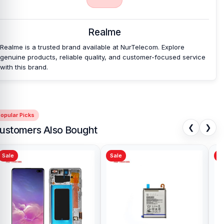
Realme
Realme is a trusted brand available at NurTelecom. Explore
genuine products, reliable quality, and customer-focused service
with this brand.
opular Picks
❮
❯
ustomers Also Bought
Sale
Sale
Sa