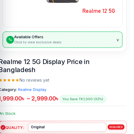
Available Offers
v
%
Click to view exclusive deals
Realme 12 5G Display Price in
Bangladesh
No reviews yet
Category:
Realme Display
1,999.00
৳
–
2,999.00
৳
You Save TK.1,000 (33%)
In Stock
QUALITY