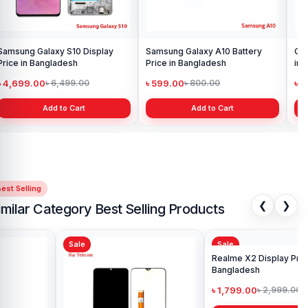
Samsung Galaxy S10 Display
Samsung Galaxy A10 Battery
Ori
Price in Bangladesh
Price in Bangladesh
in 
৳ 4,699.00
৳ 599.00
৳ 1
৳ 6,499.00
৳ 800.00
Add to Cart
Add to Cart
est Selling
❮
❯
imilar Category Best Selling Products
Sale
Sale
Sa
Rea
Ba
৳ 