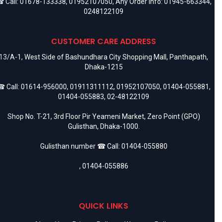
 Call:
01678-133338
,
01952107050
, Any Order Info:
01945-663344
,
0248122109
CUSTOMER CARE ADDRESS
13/A-1, West Side of Bashundhara City Shopping Mall, Panthapath,
Dhaka-1215
 Call:
01614-956000
,
01911311112
,
01952107050
,
01404-055881
,
01404-055883
,
02-48122109
Shop No. T-21, 3rd Floor Pir Yeameni Market, Zero Point (GPO)
Gulisthan, Dhaka-1000.
Gulisthan number ☎ Call:
01404-055880
,
01404-055886
QUICK LINKS