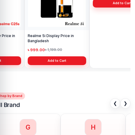
Realme 5i Display Price in
Realme X2 Display Price in
Bangladesh
Bangladesh
৳ 999.00
৳ 1,799.00
৳ 1,199.00
৳ 2,999.00
Add to Cart
Add to Cart
Shop by Brand
❮
❯
ll Brand
G
H