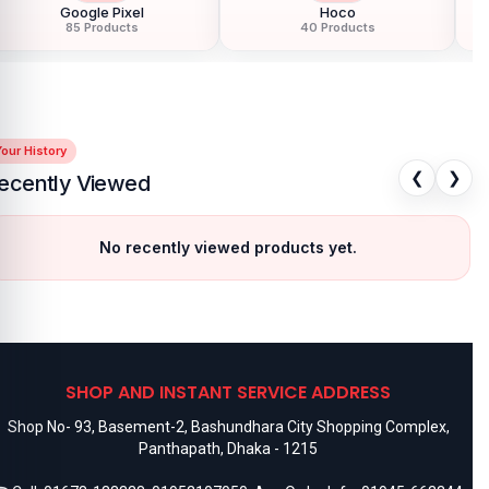
Google Pixel
Hoco
85 Products
40 Products
our History
❮
❯
ecently Viewed
No recently viewed products yet.
SHOP AND INSTANT SERVICE ADDRESS
Shop No- 93, Basement-2, Bashundhara City Shopping Complex,
Panthapath, Dhaka - 1215