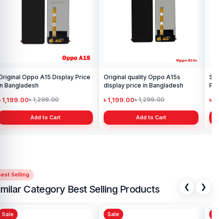
Original Oppo A15 Display Price
Original quality Oppo A15s
Sam
in Bangladesh
display price in Bangladesh
Pri
৳ 1,199.00
৳ 1,199.00
৳ 
৳ 1,299.00
৳ 1,299.00
Add to Cart
Add to Cart
est Selling
❮
❯
imilar Category Best Selling Products
Sale
Sale
Sa