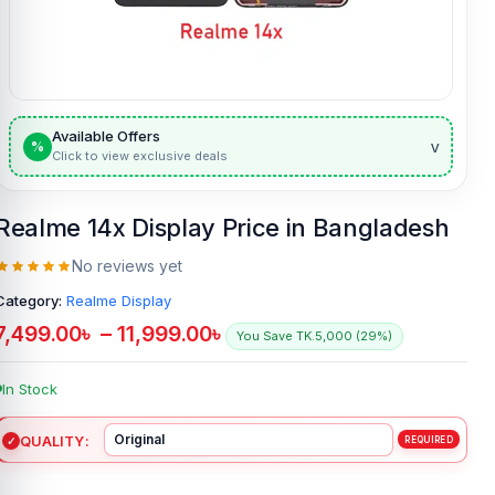
Available Offers
v
%
Click to view exclusive deals
Realme 14x Display Price in Bangladesh
No reviews yet
Category:
Realme Display
7,499.00
৳
–
11,999.00
৳
You Save TK.5,000 (29%)
In Stock
QUALITY