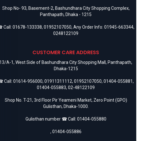
Shop No- 93, Basement-2, Bashundhara City Shopping Complex,
Panthapath, Dhaka - 1215
 Call:
01678-133338
,
01952107050
, Any Order Info:
01945-663344
,
0248122109
CUSTOMER CARE ADDRESS
13/A-1, West Side of Bashundhara City Shopping Mall, Panthapath,
Dhaka-1215
 Call:
01614-956000
,
01911311112
,
01952107050
,
01404-055881
,
01404-055883
,
02-48122109
Shop No. T-21, 3rd Floor Pir Yeameni Market, Zero Point (GPO)
Gulisthan, Dhaka-1000.
Gulisthan number ☎ Call:
01404-055880
,
01404-055886