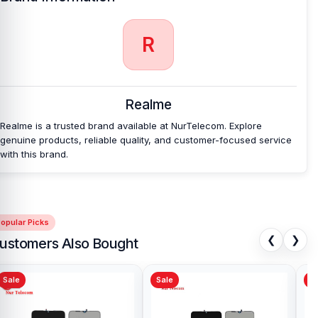
R
Realme
Realme is a trusted brand available at NurTelecom. Explore
genuine products, reliable quality, and customer-focused service
with this brand.
opular Picks
❮
❯
ustomers Also Bought
Sale
Sale
Sa