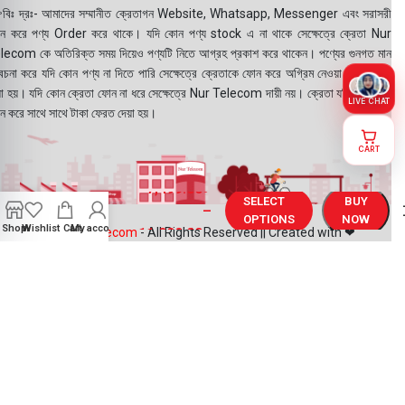
বিঃ দ্রঃ- আমাদের সম্মানীত ক্রেতাগন Website, Whatsapp, Messenger এবং সরাসরী
ন করে পণ্য Order করে থাকে। যদি কোন পণ্য stock এ না থাকে সেক্ষেত্রে ক্রেতা Nur
lecom কে অতিরিক্ত সময় দিয়েও পণ্যটি নিতে আগ্রহ প্রকাশ করে থাকেন। পণ্যের গুনগত মান
বেচনা করে যদি কোন পণ্য না দিতে পারি সেক্ষেত্রে ক্রেতাকে ফোন করে অগ্রিম নেওয়া টাকা ফেরত
য়া হয়। যদি কোন ক্রেতা ফোন না ধরে সেক্ষেত্রে Nur Telecom দায়ী নয়। ক্রেতা যদি পরবর্তীতে
LIVE CHAT
ন করে সাথে সাথে টাকা ফেরত দেয়া হয়।
CART
Realme 14x
7,499.00
৳
Display
SELECT
BUY
–
Price in
OPTIONS
NOW
Shop
Wishlist
Cart
My account
11,999.00
৳
©2025
Nur Telecom
- All Rights Reserved || Created with ❤
Bangladesh