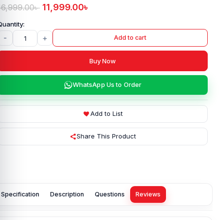
11,999.00
৳
16,999.00
৳
-
+
Add to cart
Buy Now
WhatsApp Us to Order
Add to List
Share This Product
Specification
Description
Questions
Reviews