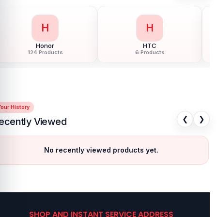
H
H
Honor
HTC
124 Products
6 Products
our History
❮
❯
ecently Viewed
No recently viewed products yet.
SHOP AND INSTANT SERVICE ADDRESS