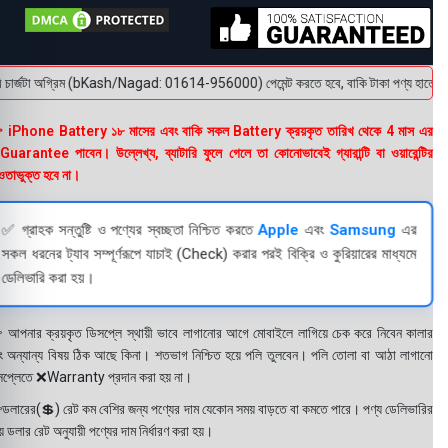
চার্জটা অগ্রিম (bKash/Nagad: 01614-956000) পেমেন্ট করতে হবে, বাকি টাকা পণ্য হাতে পেয়ে। ব
 iPhone Battery ১৮ মাসের এবং বাকি সকল Battery ক্রয়কৃত তারিখ থেকে 4 মাস এর
uarantee পাবেন। উল্লেখ্য, ব্যাটারি ফুলে গেলে তা কোনোভাবেই গ্যারান্টি বা ওয়ারেন্টির
তাভুক্ত হবে না।
✅ গ্রাহক সন্তুষ্টি ও পণ্যের স্বচ্ছতা নিশ্চিত করতে
Apple
এবং
Samsung
এর
সকল ধরনের ট্যাব সম্পূর্ণরূপে যাচাই (Check) করার পরই বিক্রি ও কুরিয়ারের মাধ্যমে
ডেলিভারি করা হয়।
 আপনার ক্রয়কৃত ডিসপ্লে স্থায়ী ভাবে লাগানোর আগে মোবাইলে লাগিয়ে চেক করে নিবেন কালার
ং অন্যান্য বিষয় ঠিক আছে কিনা। শতভাগ নিশ্চিত হয়ে পলি তুলবেন। পলি তোলা বা আঠা লাগানো
সপ্লেতে ❌Warranty প্রদান করা হয় না।
ডলারের(💲) রেট কম বেশির জন্য পণ্যের দাম যেকোন সময় বাড়তে বা কমতে পারে। পণ্য ডেলিভারির
 ডলার রেট অনুযায়ী পণ্যের দাম নির্ধারণ করা হয়।