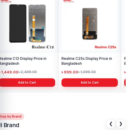
Realme C12 Display Price in
Realme C25s Display Price in
Rea
Bangladesh
Bangladesh
Ba
৳ 1,449.00
৳ 999.00
৳ 
৳ 2,499.00
৳ 1,099.00
Add to Cart
Add to Cart
Shop by Brand
❮
❯
ll Brand