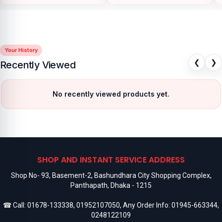
Your History
❮
❯
Recently Viewed
No recently viewed products yet.
SHOP AND INSTANT SERVICE ADDRESS
Shop No- 93, Basement-2, Bashundhara City Shopping Complex,
Panthapath, Dhaka - 1215
☎ Call:
01678-133338
,
01952107050
, Any Order Info:
01945-663344
,
0248122109