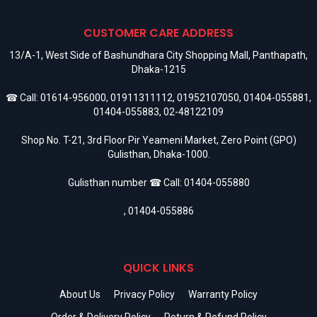
CUSTOMER CARE ADDRESS
13/A-1, West Side of Bashundhara City Shopping Mall, Panthapath,
Dhaka-1215
☎ Call:
01614-956000
,
01911311112
,
01952107050
,
01404-055881
,
01404-055883
,
02-48122109
Shop No. T-21, 3rd Floor Pir Yeameni Market, Zero Point (GPO)
Gulisthan, Dhaka-1000.
Gulisthan number ☎ Call:
01404-055880
,
01404-055886
QUICK LINKS
About Us
Privacy Policy
Warranty Policy
Order & Delivery Policy
Return & Refund Policy