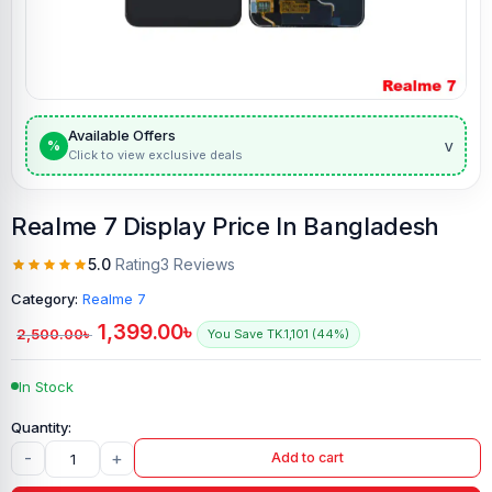
Available Offers
v
%
Click to view exclusive deals
Realme 7 Display Price In Bangladesh
5.0
Rating
3 Reviews
Category:
Realme 7
1,399.00
৳
2,500.00
৳
You Save TK.1,101 (44%)
In Stock
-
+
Add to cart