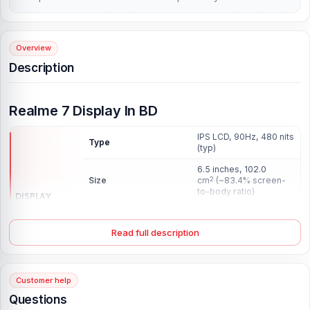
Overview
Description
Realme 7 Display In BD
IPS LCD, 90Hz, 480 nits
Type
(typ)
6.5 inches, 102.0
Size
cm
(~83.4% screen-
2
to-body ratio)
DISPLAY
1080 x 2400 pixels,
Resolution
20:9 ratio (~405 ppi
Read full description
density)
Protection
Corning Gorilla Glass 3
Display
Customer help
Questions
Before installing the display, the display should be checked