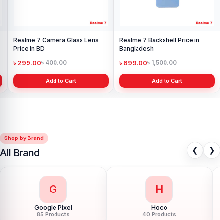
Realme 7 Camera Glass Lens
Realme 7 Backshell Price in
Price In BD
Bangladesh
৳ 299.00
৳ 699.00
৳ 400.00
৳ 1,500.00
Add to Cart
Add to Cart
Shop by Brand
❮
❯
All Brand
G
H
Google Pixel
Hoco
85 Products
40 Products