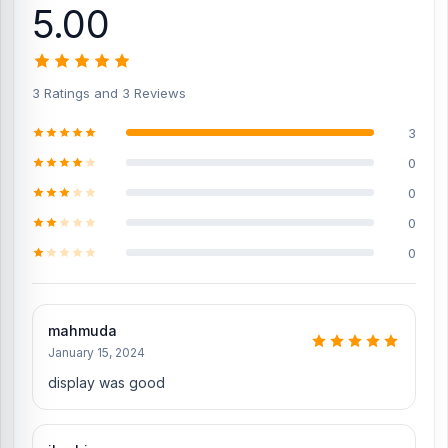
Dhoom offer is running
Realme 7 Pro display
,
go check them out.
5.00
3 Ratings and 3 Reviews
3
0
0
0
0
mahmuda
January 15, 2024
display was good