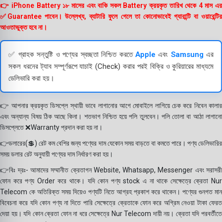
👉 iPhone Battery ১৮ মাসের এবং বাকি সকল Battery ক্রয়কৃত তারিখ থেকে 4 মাস এর
✅Guarantee পাবেন। উল্লেখ্য, ব্যাটারি ফুলে গেলে তা কোনোভাবেই গ্যারান্টি বা ওয়ারেন্টির
আওতাভুক্ত হবে না।
✅ গ্রাহক সন্তুষ্টি ও পণ্যের স্বচ্ছতা নিশ্চিত করতে
Apple
এবং
Samsung
এর
সকল ধরনের ট্যাব সম্পূর্ণরূপে যাচাই (Check) করার পরই বিক্রি ও কুরিয়ারের মাধ্যমে
ডেলিভারি করা হয়।
👉 আপনার ক্রয়কৃত ডিসপ্লে স্থায়ী ভাবে লাগানোর আগে মোবাইলে লাগিয়ে চেক করে নিবেন কালার
এবং অন্যান্য বিষয় ঠিক আছে কিনা। শতভাগ নিশ্চিত হয়ে পলি তুলবেন। পলি তোলা বা আঠা লাগানো
ডিসপ্লেতে ❌Warranty প্রদান করা হয় না।
👉ডলারের(💲) রেট কম বেশির জন্য পণ্যের দাম যেকোন সময় বাড়তে বা কমতে পারে। পণ্য ডেলিভারির
সময় ডলার রেট অনুযায়ী পণ্যের দাম নির্ধারণ করা হয়।
👉বিঃ দ্রঃ- আমাদের সম্মানীত ক্রেতাগন Website, Whatsapp, Messenger এবং সরাসরী
ফোন করে পণ্য Order করে থাকে। যদি কোন পণ্য stock এ না থাকে সেক্ষেত্রে ক্রেতা Nur
Telecom কে অতিরিক্ত সময় দিয়েও পণ্যটি নিতে আগ্রহ প্রকাশ করে থাকেন। পণ্যের গুনগত মান
বিবেচনা করে যদি কোন পণ্য না দিতে পারি সেক্ষেত্রে ক্রেতাকে ফোন করে অগ্রিম নেওয়া টাকা ফেরত
দেয়া হয়। যদি কোন ক্রেতা ফোন না ধরে সেক্ষেত্রে Nur Telecom দায়ী নয়। ক্রেতা যদি পরবর্তীতে