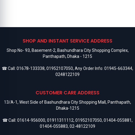
SHOP AND INSTANT SERVICE ADDRESS
Shop No- 93, Basement-2, Bashundhara City Shopping Complex,
Panthapath, Dhaka - 1215
☎ Call:
01678-133338
,
01952107050
, Any Order Info:
01945-663344
,
0248122109
CUSTOMER CARE ADDRESS
13/A-1, West Side of Bashundhara City Shopping Mall, Panthapath,
Dhaka-1215
☎ Call:
01614-956000
,
01911311112
,
01952107050
,
01404-055881
,
01404-055883
,
02-48122109