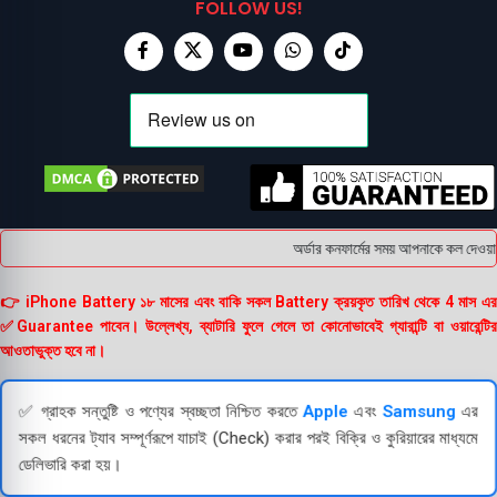
FOLLOW US!
অর্ডার কনফার্মের সময় আপনাকে কল দেওয়া 
👉 iPhone Battery ১৮ মাসের এবং বাকি সকল Battery ক্রয়কৃত তারিখ থেকে 4 মাস এর
✅Guarantee পাবেন। উল্লেখ্য, ব্যাটারি ফুলে গেলে তা কোনোভাবেই গ্যারান্টি বা ওয়ারেন্টির
আওতাভুক্ত হবে না।
✅ গ্রাহক সন্তুষ্টি ও পণ্যের স্বচ্ছতা নিশ্চিত করতে
Apple
এবং
Samsung
এর
সকল ধরনের ট্যাব সম্পূর্ণরূপে যাচাই (Check) করার পরই বিক্রি ও কুরিয়ারের মাধ্যমে
ডেলিভারি করা হয়।