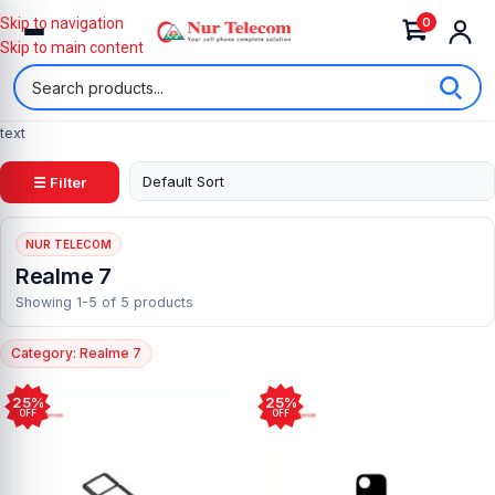
0
Skip to navigation
Skip to main content
text
☰ Filter
NUR TELECOM
Realme 7
Showing 1-5 of 5 products
Category: Realme 7
25%
25%
OFF
OFF