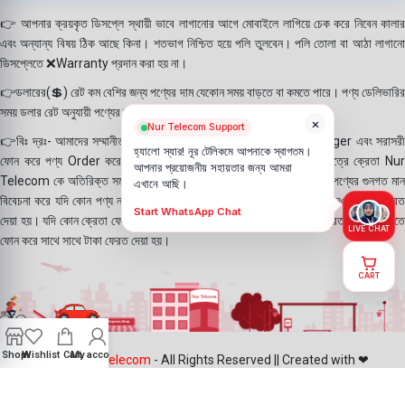
👉 আপনার ক্রয়কৃত ডিসপ্লে স্থায়ী ভাবে লাগানোর আগে মোবাইলে লাগিয়ে চেক করে নিবেন কালার
এবং অন্যান্য বিষয় ঠিক আছে কিনা। শতভাগ নিশ্চিত হয়ে পলি তুলবেন। পলি তোলা বা আঠা লাগানো
ডিসপ্লেতে ❌Warranty প্রদান করা হয় না।
👉ডলারের(💲) রেট কম বেশির জন্য পণ্যের দাম যেকোন সময় বাড়তে বা কমতে পারে। পণ্য ডেলিভারির
সময় ডলার রেট অনুযায়ী পণ্যের দাম নির্ধারণ করা হয়।
×
Nur Telecom Support
👉বিঃ দ্রঃ- আমাদের সম্মানীত ক্রেতাগন Website, Whatsapp, Messenger এবং সরাসরী
হ্যালো স্যার! নূর টেলিকমে আপনাকে স্বাগতম।
ফোন করে পণ্য Order করে থাকে। যদি কোন পণ্য stock এ না থাকে সেক্ষেত্রে ক্রেতা Nur
আপনার প্রয়োজনীয় সহায়তার জন্য আমরা
Telecom কে অতিরিক্ত সময় দিয়েও পণ্যটি নিতে আগ্রহ প্রকাশ করে থাকেন। পণ্যের গুনগত মান
এখানে আছি।
বিবেচনা করে যদি কোন পণ্য না দিতে পারি সেক্ষেত্রে ক্রেতাকে ফোন করে অগ্রিম নেওয়া টাকা ফেরত
Start WhatsApp Chat
দেয়া হয়। যদি কোন ক্রেতা ফোন না ধরে সেক্ষেত্রে Nur Telecom দায়ী নয়। ক্রেতা যদি পরবর্তীতে
LIVE CHAT
ফোন করে সাথে সাথে টাকা ফেরত দেয়া হয়।
CART
Shop
Wishlist
Cart
My account
©2025
Nur Telecom
- All Rights Reserved || Created with ❤