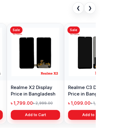
❮
❯
Sale
 C15 Display
Original Realme 5 Pro
in Bangladesh
Display Price in
Bangladesh
0.00
৳ 1,299.00
৳ 2,499.00
৳ 1,599.00
Add to Cart
Add to Cart