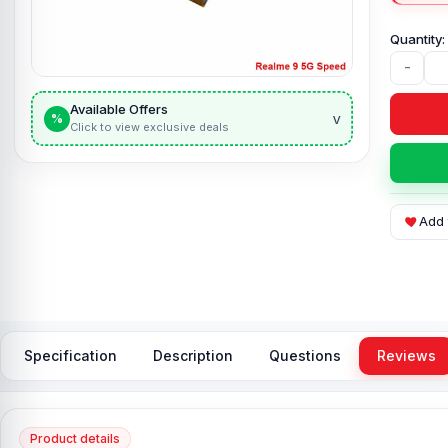
-
Available Offers
v
%
Click to view exclusive deals
Add 
Specification
Description
Questions
Reviews
Product details