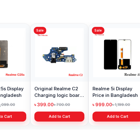
Sale
Sale
Sale
Realme C11 Display
Realme
Price in Bangladesh
Price 
৳ 1,099.00
৳ 1,20
৳ 1,199.00
Add to Cart
Realme C17 Display
Price in Bangladesh
৳ 1,099.00
৳ 1,299.00
Add to Cart