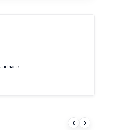
brand name.
❮
❯