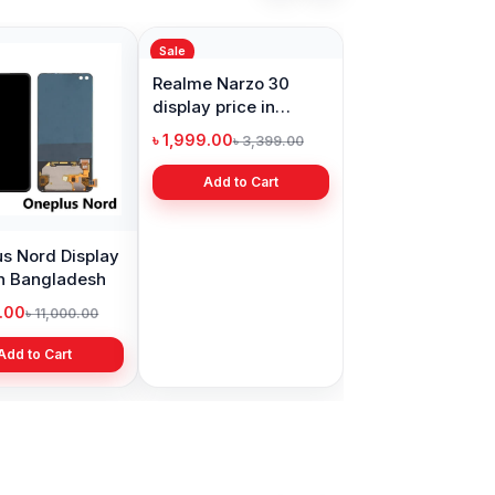
Sale
s Nord Display
Realme Narzo 30
in Bangladesh
display price in
Bangladesh
9.00
৳ 1,999.00
৳ 11,000.00
৳ 3,399.00
Add to Cart
Add to Cart