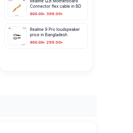
Realme Q3t Motherboard
Connector flex cable in BD
399.00
৳
900.00
৳
Realme 9 Pro loudspeaker
price in Bangladesh
299.00
৳
800.00
৳