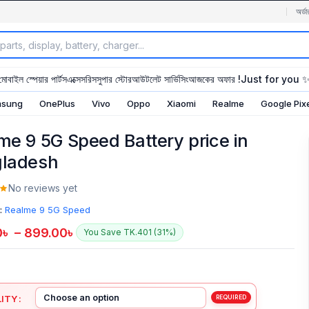
অর্ডা
মোবাইল স্পেয়ার পার্টস
এক্সেসরিস
সুপার স্টোর
আউটলেট সার্ভিসিং
আজকের অফার !
Just for you 
sung
OnePlus
Vivo
Oppo
Xiaomi
Realme
Google Pix
me 9 5G Speed Battery price in
ladesh
No reviews yet
:
Realme 9 5G Speed
0
৳
–
899.00
৳
You Save TK.401 (31%)
ITY