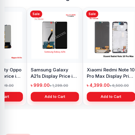
Sale
Sale
y Oppo
Samsung Galaxy
Xiaomi Redmi Note 10
 price in
A21s Display Price in
Pro Max Display Price
h
Bangladesh
in Bangladesh
৳ 999.00
৳ 4,399.00
1,299.00
৳ 1,299.00
৳ 6,500.00
 Cart
Add to Cart
Add to Cart