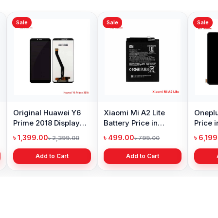
Sale
Sale
Sale
Original Huawei Y6
Xiaomi Mi A2 Lite
Oneplu
Prime 2018 Display
Battery Price in
Price 
Price in Bangladesh
Bangladesh
৳ 1,399.00
৳ 499.00
৳ 6,19
৳ 2,399.00
৳ 799.00
Add to Cart
Add to Cart