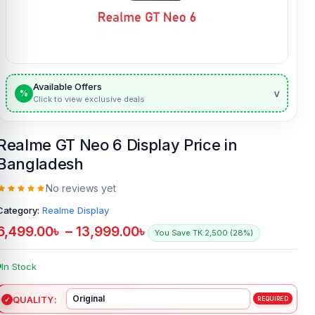
Available Offers
v
%
Click to view exclusive deals
Realme GT Neo 6 Display Price in
Bangladesh
No reviews yet
Category:
Realme Display
6,499.00
৳
–
13,999.00
৳
You Save TK.2,500 (28%)
In Stock
QUALITY