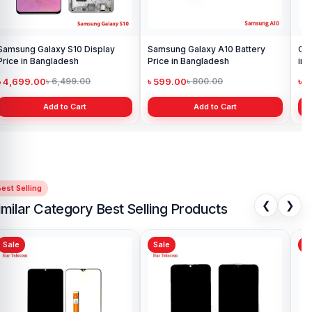
Samsung Galaxy S10 Display
Samsung Galaxy A10 Battery
Ori
Price in Bangladesh
Price in Bangladesh
in 
৳ 4,699.00
৳ 599.00
৳ 1
৳ 6,499.00
৳ 800.00
Add to Cart
Add to Cart
est Selling
❮
❯
imilar Category Best Selling Products
Sale
Sale
Sa