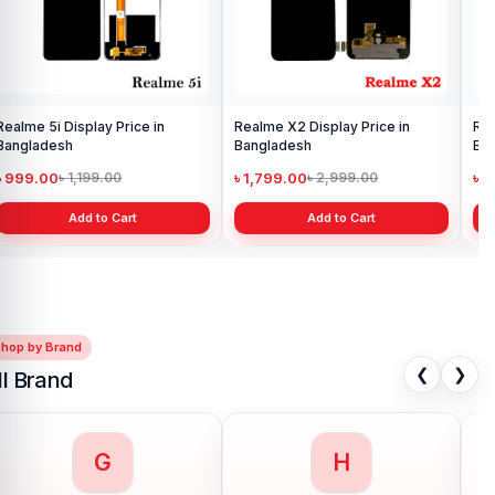
Realme 5i Display Price in
Realme X2 Display Price in
Rea
Bangladesh
Bangladesh
Ba
৳ 999.00
৳ 1,799.00
৳ 
৳ 1,199.00
৳ 2,999.00
Add to Cart
Add to Cart
Shop by Brand
❮
❯
ll Brand
G
H