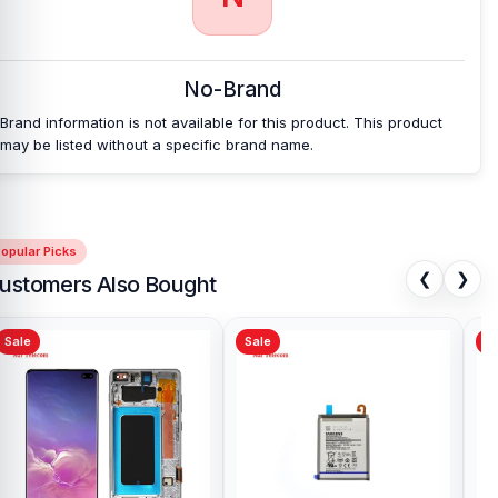
No-Brand
Brand information is not available for this product. This product
may be listed without a specific brand name.
opular Picks
❮
❯
ustomers Also Bought
Sale
Sale
Sa