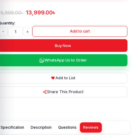
13,999.00
৳
15,999.00
৳
-
+
Add to cart
Buy Now
WhatsApp Us to Order
Add to List
Share This Product
Specification
Description
Questions
Reviews