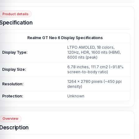
Product details
Specification
Realme GT Neo 6 Display Specifications
LTPO AMOLED, 1B colors,
Display Type:
120Hz, HDR, 1600 nits (HBM),
6000 nits (peak)
6.78 inches, 111.7 cm2 (~91.8%
Display Size:
screen-to-body ratio)
1264 x 2780 pixels (~450 ppi
Resolution:
density)
Protection:
Unknown
Overview
Description