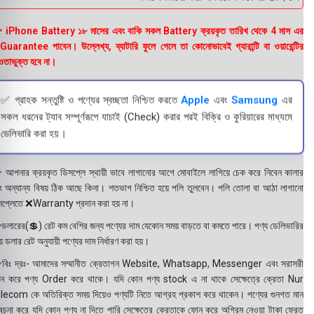
 iPhone Battery ১৮ মাসের এবং বাকি সকল Battery ক্রয়কৃত তারিখ থেকে 4 মাস এর
uarantee পাবেন। উল্লেখ্য, ব্যাটারি ফুলে গেলে তা কোনোভাবেই গ্যারান্টি বা ওয়ারেন্টির
তাভুক্ত হবে না।
✅ গ্রাহক সন্তুষ্টি ও পণ্যের স্বচ্ছতা নিশ্চিত করতে
Apple
এবং
Samsung
এর
সকল ধরনের ট্যাব সম্পূর্ণরূপে যাচাই (Check) করার পরই বিক্রি ও কুরিয়ারের মাধ্যমে
ডেলিভারি করা হয়।
 আপনার ক্রয়কৃত ডিসপ্লে স্থায়ী ভাবে লাগানোর আগে মোবাইলে লাগিয়ে চেক করে নিবেন কালার
ং অন্যান্য বিষয় ঠিক আছে কিনা। শতভাগ নিশ্চিত হয়ে পলি তুলবেন। পলি তোলা বা আঠা লাগানো
সপ্লেতে ❌Warranty প্রদান করা হয় না।
ডলারের(💲) রেট কম বেশির জন্য পণ্যের দাম যেকোন সময় বাড়তে বা কমতে পারে। পণ্য ডেলিভারির
 ডলার রেট অনুযায়ী পণ্যের দাম নির্ধারণ করা হয়।
বিঃ দ্রঃ- আমাদের সম্মানীত ক্রেতাগন Website, Whatsapp, Messenger এবং সরাসরী
ন করে পণ্য Order করে থাকে। যদি কোন পণ্য stock এ না থাকে সেক্ষেত্রে ক্রেতা Nur
lecom কে অতিরিক্ত সময় দিয়েও পণ্যটি নিতে আগ্রহ প্রকাশ করে থাকেন। পণ্যের গুনগত মান
বেচনা করে যদি কোন পণ্য না দিতে পারি সেক্ষেত্রে ক্রেতাকে ফোন করে অগ্রিম নেওয়া টাকা ফেরত