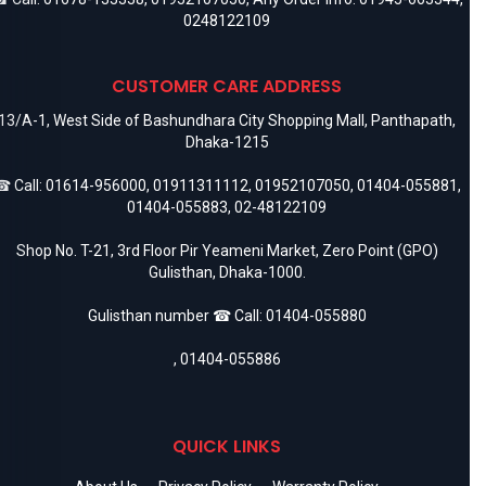
0248122109
CUSTOMER CARE ADDRESS
13/A-1, West Side of Bashundhara City Shopping Mall, Panthapath,
Dhaka-1215
 Call:
01614-956000
,
01911311112
,
01952107050
,
01404-055881
,
01404-055883
,
02-48122109
Shop No. T-21, 3rd Floor Pir Yeameni Market, Zero Point (GPO)
Gulisthan, Dhaka-1000.
Gulisthan number ☎ Call:
01404-055880
,
01404-055886
QUICK LINKS