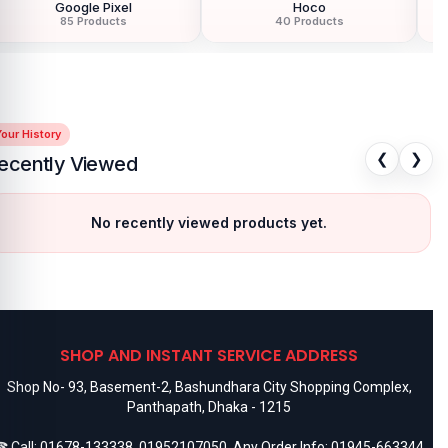
Google Pixel
Hoco
85 Products
40 Products
our History
❮
❯
ecently Viewed
No recently viewed products yet.
SHOP AND INSTANT SERVICE ADDRESS
Shop No- 93, Basement-2, Bashundhara City Shopping Complex,
Panthapath, Dhaka - 1215
 Call:
01678-133338
,
01952107050
, Any Order Info:
01945-663344
,